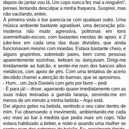
depois do jantar vou lá. Um copo nunca fez mal a ninguém”,
pensei, tentando desculpar a minha fraqueza. Suspirei, mas
não vacilando, entrei.
Á primeira vista o bar parecia-se com qualquer outro. Uma
música ambiente bastante agradável, uma decoração pós-
moderna não muito agressiva, poltronas em tons
avermelhado-escuro, com bastantes mesitas de apoio, e 2
juke-box
em cada uma das duas divisões, que ainda
funcionavam mesmo com moedas. Estava bastante cheio, e
alguns grupinhos, sobretudo pares, bem como pessoas
aparentemente sozinhas, bebiam ou dançavam. Dirigi-me
timidamente ao balcão, e sentei-me num dos bancos altos
metálicos, com apoio de pés. Com uma tentativa de aceno
decidido chamei a atenção do barman, que se aproximou.
- Hum... um Jack Daniels com gelo por favor – pedi
- É para já! – disse, agarrando quase imediatamente com as
suas mãos treinadas a garrafa laranja, servindo-me em
menos de um minuto a minha bebida – Aqui está.
Dei alguns goles na bebida, sentindo o seu calor dentro de
mim. Fui observando o movimento, ambientando-me cada
vez mais ao bar à medida que pedia mais um copo.
Não
estava habituado a beber, e notei-o quando uma mulher se