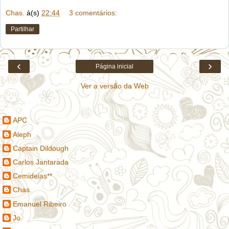
Chas.
à(s)
22:44
3 comentários:
Partilhar
‹
›
Página inicial
Ver a versão da Web
Contribuidores
APC
Aleph
Captain Dildough
Carlos Jantarada
Cemideias**
Chas.
Emanuel Ribeiro
Jo