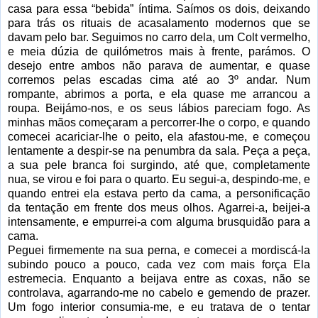
casa para essa “bebida” íntima. Saímos os dois, deixando
para trás os rituais de acasalamento modernos que se
davam pelo bar. Seguimos no carro dela, um Colt vermelho,
e meia dúzia de quilómetros mais à frente, parámos. O
desejo entre ambos não parava de aumentar, e quase
corremos pelas escadas cima até ao 3º andar. Num
rompante, abrimos a porta, e ela quase me arrancou a
roupa. Beijámo-nos, e os seus lábios pareciam fogo. As
minhas mãos começaram a percorrer-lhe o corpo, e quando
comecei acariciar-lhe o peito, ela afastou-me, e começou
lentamente a despir-se na penumbra da sala. Peça a peça,
a sua pele branca foi surgindo, até que, completamente
nua, se virou e foi para o quarto. Eu segui-a, despindo-me, e
quando entrei ela estava perto da cama, a personificação
da tentação em frente dos meus olhos. Agarrei-a, beijei-a
intensamente, e empurrei-a com alguma brusquidão para a
cama.
Peguei firmemente na sua perna, e comecei a mordiscá-la
subindo pouco a pouco, cada vez com mais força Ela
estremecia. Enquanto a beijava entre as coxas, não se
controlava, agarrando-me no cabelo e gemendo de prazer.
Um fogo interior consumia-me, e eu tratava de o tentar