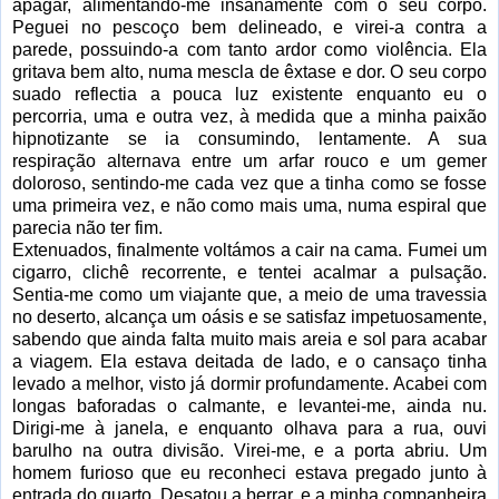
apagar, alimentando-me insanamente com o seu corpo.
Peguei no pescoço bem delineado, e virei-a contra a
parede, possuindo-a com tanto ardor como violência. Ela
gritava bem alto, numa mescla de êxtase e dor. O seu corpo
suado reflectia a pouca luz existente enquanto eu o
percorria, uma e outra vez, à medida que a minha paixão
hipnotizante se ia consumindo, lentamente. A sua
respiração alternava entre um arfar rouco e um gemer
doloroso, sentindo-me cada vez que a tinha como se fosse
uma primeira vez, e não como mais uma, numa espiral que
parecia não ter fim.
Extenuados, finalmente voltámos a cair na cama. Fumei um
cigarro, clichê recorrente, e tentei acalmar a pulsação.
Sentia-me como um viajante que, a meio de uma travessia
no deserto, alcança um oásis e se satisfaz impetuosamente,
sabendo que ainda falta muito mais areia e sol para acabar
a viagem. Ela estava deitada de lado, e o cansaço tinha
levado a melhor, visto já dormir profundamente. Acabei com
longas baforadas o calmante, e levantei-me, ainda nu.
Dirigi-me à janela, e enquanto olhava para a rua, ouvi
barulho na outra divisão. Virei-me, e a porta abriu. Um
homem furioso que eu reconheci estava pregado junto à
entrada do quarto. Desatou a berrar, e a minha companheira