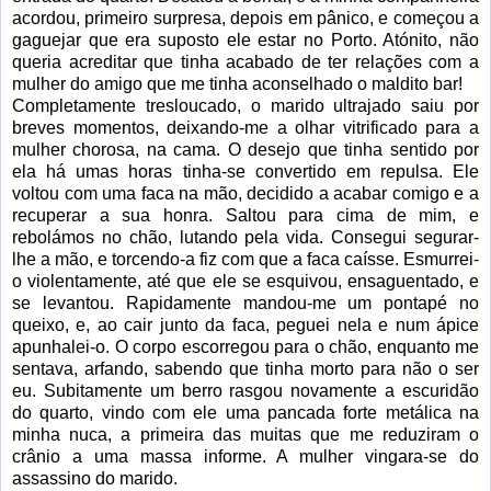
acordou, primeiro surpresa, depois em pânico, e começou a
gaguejar que era suposto ele estar no Porto. Atónito, não
queria acreditar que tinha acabado de ter relações com a
mulher do amigo que me tinha aconselhado o maldito bar!
Completamente tresloucado, o marido ultrajado saiu por
breves momentos, deixando-me a olhar vitrificado para a
mulher chorosa, na cama. O desejo que tinha sentido por
ela há umas horas tinha-se convertido em repulsa. Ele
voltou com uma faca na mão, decidido a acabar comigo e a
recuperar a sua honra. Saltou para cima de mim, e
rebolámos no chão, lutando pela vida. Consegui segurar-
lhe a mão, e torcendo-a fiz com que a faca caísse. Esmurrei-
o violentamente, até que ele se esquivou, ensaguentado, e
se levantou. Rapidamente mandou-me um pontapé no
queixo, e, ao cair junto da faca, peguei nela e num ápice
apunhalei-o. O corpo escorregou para o chão, enquanto me
sentava, arfando, sabendo que tinha morto para não o ser
eu. Subitamente um berro
rasgou novamente a escuridão
do quarto, vindo com ele uma pancada forte metálica na
minha nuca, a primeira das muitas que me reduziram o
crânio a uma massa informe. A mulher vingara-se do
assassino do marido.