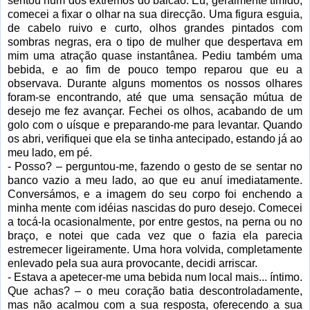
sentou num dos extremos do balcão. Eu, geralmente tímido,
comecei a fixar o olhar na sua direcção. Uma figura esguia,
de cabelo ruivo e curto, olhos grandes pintados com
sombras negras, era o tipo de mulher que despertava em
mim uma atração quase instantânea. Pediu também uma
bebida, e ao fim de pouco tempo reparou que eu a
observava. Durante alguns momentos os nossos olhares
foram-se encontrando, até que uma sensação mútua de
desejo me fez avançar. Fechei os olhos, acabando de um
golo com o uísque e preparando-me para levantar. Quando
os abri, verifiquei que ela se tinha antecipado, estando já ao
meu lado, em pé.
- Posso? – perguntou-me, fazendo o gesto de se sentar no
banco vazio a meu lado, ao que eu anuí imediatamente.
Conversámos, e a imagem do seu corpo foi enchendo a
minha mente com idéias nascidas do puro desejo. Comecei
a tocá-la ocasionalmente, por entre gestos, na perna ou no
braço, e notei que cada vez que o fazia ela parecia
estremecer ligeiramente. Uma hora volvida, completamente
enlevado pela sua aura provocante, decidi arriscar.
- Estava a apetecer-me uma bebida num local mais... íntimo.
Que achas? – o meu coração
batia descontroladamente,
mas não acalmou com a sua resposta, oferecendo a sua