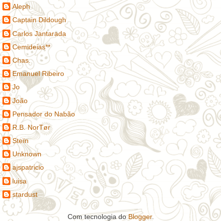
Aleph
Captain Dildough
Carlos Jantarada
Cemideias**
Chas.
Emanuel Ribeiro
Jo
João
Pensador do Nabão
R.B. NorTør
Steïn
Unknown
ajspatricio
luisa
stardust
Com tecnologia do
Blogger
.