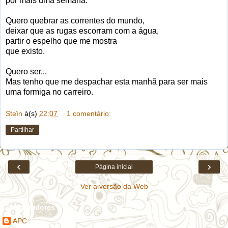
por mais uma semana.
Quero quebrar as correntes do mundo,
deixar que as rugas escorram com a água,
partir o espelho que me mostra
que existo.
Quero ser...
Mas tenho que me despachar esta manhã para ser mais
uma formiga no carreiro.
Steïn
à(s)
22:07
1 comentário:
Partilhar
‹
›
Página inicial
Ver a versão da Web
Contribuidores
APC