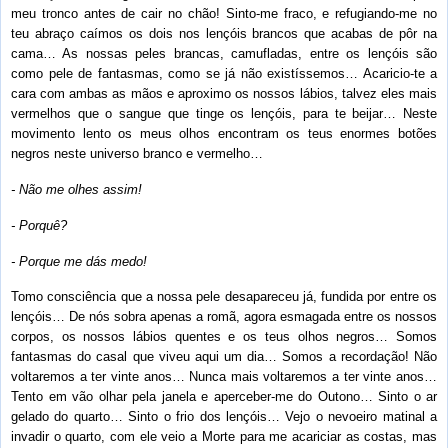
meu tronco antes de cair no chão! Sinto-me fraco, e refugiando-me no
teu abraço caímos os dois nos lençóis brancos que acabas de pôr na
cama… As nossas peles brancas, camufladas, entre os lençóis são
como pele de fantasmas, como se já não existíssemos… Acaricio-te a
cara com ambas as mãos e aproximo os nossos lábios, talvez eles mais
vermelhos que o sangue que tinge os lençóis, para te beijar… Neste
movimento lento os meus olhos encontram os teus enormes botões
negros neste universo branco e vermelho…
- Não me olhes assim!
- Porquê?
- Porque me dás medo!
Tomo consciência que a nossa pele desapareceu já, fundida por entre os
lençóis… De nós sobra apenas a romã, agora esmagada entre os nossos
corpos, os nossos lábios quentes e os teus olhos negros… Somos
fantasmas do casal que viveu aqui um dia… Somos a recordação! Não
voltaremos a ter vinte anos… Nunca mais voltaremos a ter vinte anos…
Tento em vão olhar pela janela e aperceber-me do Outono… Sinto o ar
gelado do quarto… Sinto o frio dos lençóis… Vejo o nevoeiro matinal a
invadir o quarto, com ele veio a Morte para me acariciar as costas, mas