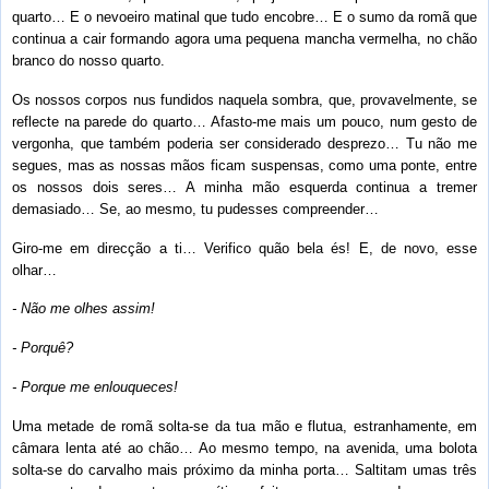
quarto… E o nevoeiro matinal que tudo encobre… E o sumo da romã que
continua a cair formando agora uma pequena mancha vermelha, no chão
branco do nosso quarto.
Os nossos corpos nus fundidos naquela sombra, que, provavelmente, se
reflecte na parede do quarto… Afasto-me mais um pouco, num gesto de
vergonha, que também poderia ser considerado desprezo… Tu não me
segues, mas as nossas mãos ficam suspensas, como uma ponte, entre
os nossos dois seres… A minha mão esquerda continua a tremer
demasiado… Se, ao mesmo, tu pudesses compreender…
Giro-me em direcção a ti… Verifico quão bela és! E, de novo, esse
olhar…
- Não me olhes assim!
- Porquê?
- Porque me enlouqueces!
Uma metade de romã solta-se da tua mão e flutua, estranhamente, em
câmara lenta até ao chão… Ao mesmo tempo, na avenida, uma bolota
solta-se do carvalho mais próximo da minha porta… Saltitam umas três