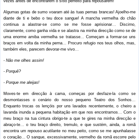
vezes antes de encontrarem o sítio perfeito para repousarem!
Algumas gotas de sumo voaram até às tuas pernas brancas! Ajoelho-me
diante de ti e bebo o teu doce sangue! A mancha vermelha do chão
continua a alastrar-se como se me fosse aprisionar… Discirno,
claramente, como ganha vida e se alastra na minha direcção como se de
uma enorme amiba vermelha se tratasse... Começam a formar-se uns
braços em volta da minha perna… Procuro refugio nos teus olhos, mas,
também eles, parecem devorar-me vivo…
- Não me olhes assim!
- Porquê?
- Porque me aleijas!
Moves-te em direcção à cama, começas por desfaze-la como se
desmontasses o cenário do nosso pequeno Teatro dos Sonhos…
Enquanto trocas os lençóis por uns lavados recentemente, o cheiro a
lavanda inunda a pequena habitação em que nos encontramos… Com o
meu braço na tua cintura obrigo-te a que te gires na minha direcção e
abraço-te… o teu braço direito, tremulo, e que sustém, ainda, a romã
encontra um repouso acutilante no meu peito, como se me apunhalasse
o coração… O sangue, excessivamente, vermelho da romã escorre pelo