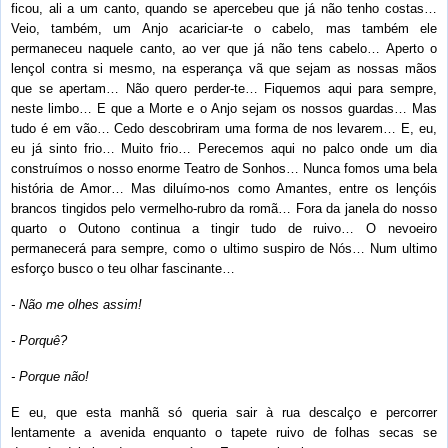
ficou, ali a um canto, quando se apercebeu que já não tenho costas…
Veio, também, um Anjo acariciar-te o cabelo, mas também ele
permaneceu naquele canto, ao ver que já não tens cabelo… Aperto o
lençol contra si mesmo, na esperança vã que sejam as nossas mãos
que se apertam… Não quero perder-te… Fiquemos aqui para sempre,
neste limbo… E que a Morte e o Anjo sejam os nossos guardas… Mas
tudo é em vão… Cedo descobriram uma forma de nos levarem… E, eu,
eu já sinto frio… Muito frio… Perecemos aqui no palco onde um dia
construímos o nosso enorme Teatro de Sonhos… Nunca fomos uma bela
história de Amor… Mas diluímo-nos como Amantes, entre os lençóis
brancos tingidos pelo vermelho-rubro da romã… Fora da janela do nosso
quarto o Outono continua a tingir tudo de ruivo… O nevoeiro
permanecerá para sempre, como o ultimo suspiro de Nós… Num ultimo
esforço busco o teu olhar fascinante…
- Não me olhes assim!
- Porquê?
- Porque não!
E eu, que esta manhã só queria sair à rua descalço e percorrer
lentamente a avenida enquanto o tapete ruivo de folhas secas se