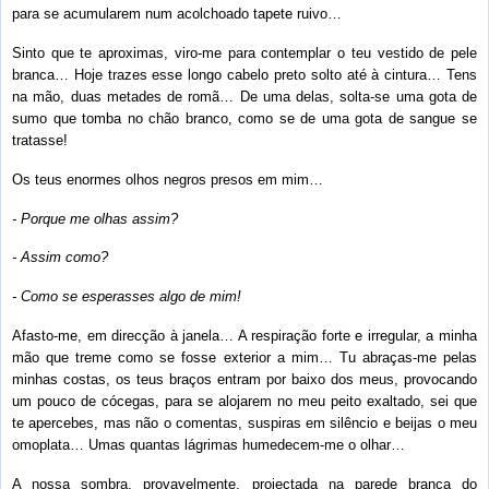
para se acumularem num acolchoado tapete ruivo…
Sinto que te aproximas, viro-me para contemplar o teu vestido de pele
branca… Hoje trazes esse longo cabelo preto solto até à cintura… Tens
na mão, duas metades de romã… De uma delas, solta-se uma gota de
sumo que tomba no chão branco, como se de uma gota de sangue se
tratasse!
Os teus enormes olhos negros presos em mim…
- Porque me olhas assim?
- Assim como?
- Como se esperasses algo de mim!
Afasto-me, em direcção à janela… A respiração forte e irregular, a minha
mão que treme como se fosse exterior a mim… Tu abraças-me pelas
minhas costas, os teus braços entram por baixo dos meus, provocando
um pouco de cócegas, para se alojarem no meu peito exaltado, sei que
te apercebes, mas não o comentas, suspiras em silêncio e beijas o meu
omoplata… Umas quantas lágrimas humedecem-me o olhar…
A nossa sombra, provavelmente, projectada na parede branca do