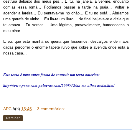
destruía debaixo dos meus pés… E tu, na janela, a ver-me, enquanto
comias essa romã… Podíamos passar a tarde na praia… Voltar e
acender a lareira… Eu sentava-me no chão… E tu no sofá… Abríamos
uma garrafa de vinho… Eu lia-te um livro… No final beijava-te e dizia que
te amava… Tu sorrias… Uma lágrima, provavelmente, humedeceria o
meu olhar…
E eu, que esta manhã só queria que fossemos, descalços e de mãos
dadas percorrer o enorme tapete ruivo que cobre a avenida onde está a
nossa casa…
Este texto é uma outra forma de contruir um texto anterior:
http://www.pena.com-palavras.com/2008/12/no-me-olhes-assim.html
APC
à(s)
13:46
3 comentários:
Partilhar