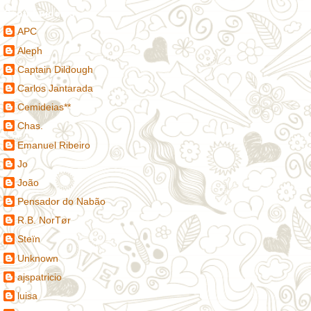
Contribuidores
APC
Aleph
Captain Dildough
Carlos Jantarada
Cemideias**
Chas.
Emanuel Ribeiro
Jo
João
Pensador do Nabão
R.B. NorTør
Steïn
Unknown
ajspatricio
luisa