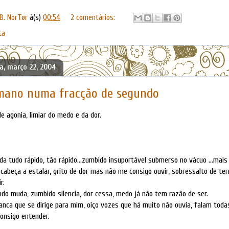
B. NorTør
à(s)
00:54
2 comentários:
ta
a, março 22, 2004
mano numa fracção de segundo
e agonia, limiar do medo e da dor.
nda tudo rápido, tão rápido...zumbido insuportável submerso no vácuo ...mais
a cabeça a estalar, grito de dor mas não me consigo ouvir, sobressalto de te
r.
do muda, zumbido silencia, dor cessa, medo já não tem razão de ser.
anca que se dirige para mim, oiço vozes que há muito não ouvia, falam to
onsigo entender.