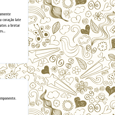
xamente
u coração late
gatos a brotar
s...
imponente.