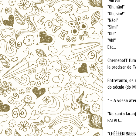
"Ali! Ali!"
"Oh, não!"
"Oh, sim!"
"Não!"
"Sim!"
"Oh!"
"Ah!"
Etc...
Cherneboff fume
ia precisar de T
Entretanto, os 
do século (do Mil
" - A vossa ate
"No canto laran
FATAL!..."
"CHÉÉÉÉRRNEEBÓ