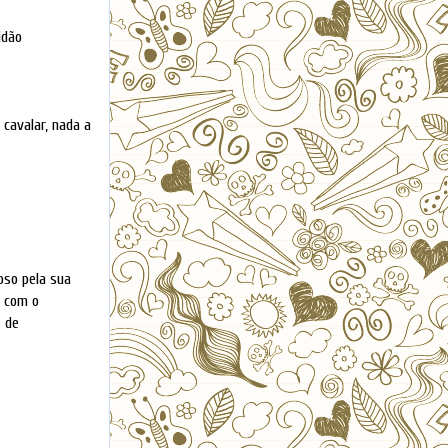
idão
 cavalar, nada a
oso pela sua
o com o
s de