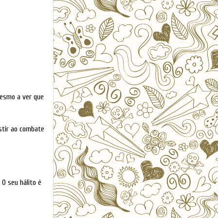
mesmo a ver que
stir ao combate
 O seu hálito é