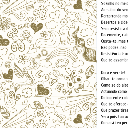
Sozinho no mei
Ao sabor do ven
Percorrendo mo
Desertos e cida
Sem resistir à 
Docemente, cal
Custa-te, mas 
Não podes, não 
Resistência é 
Que te assombra
Duro é ver-te!
Olhar-te como s
Como se do alto
Actuando como a
Do inocente col
Que te oferece 
Que prazer tira
Será pois tua ac
Ou será teu pec