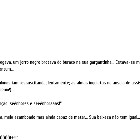
gava, um jorro negro brotava do buraco na sua gargantinha... Estava-se 
antum...
alunos iam ressuscitando, lentamente; as almas inquietas no anseio de assi
énio!)...
nção, séénhores e sééénhoraaas!"
ja, meio azamboado mas ainda capaz de matar... Sua baixeza não tem igual...
ÓÓÓFF!!!"