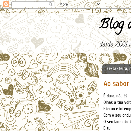
Blog d
desde 2001 a
sexta-feira, 
Ao sabor 
É duro, não é?
Olhas à tua vol
Eterno e intemp
Com o seu ondul
O seu lamento 
E tu