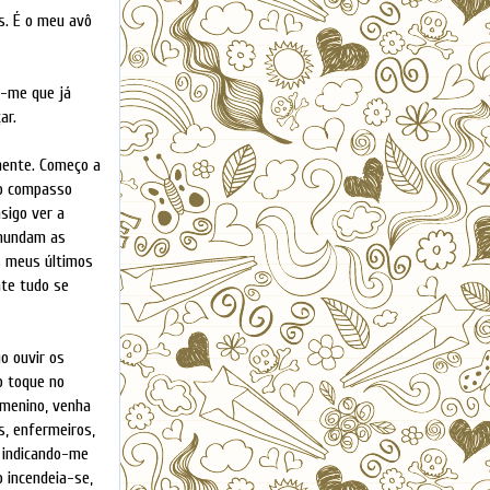
s. É o meu avô
m-me que já
ar.
amente. Começo a
 o compasso
nsigo ver a
inundam as
s meus últimos
nte tudo se
o ouvir os
o toque no
menino, venha
s, enfermeiros,
a indicando-me
o incendeia-se,