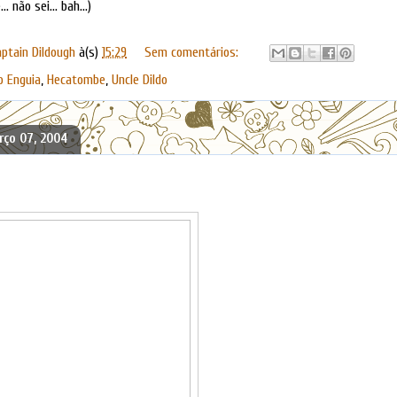
. não sei... bah...)
aptain Dildough
à(s)
15:29
Sem comentários:
o Enguia
,
Hecatombe
,
Uncle Dildo
ço 07, 2004