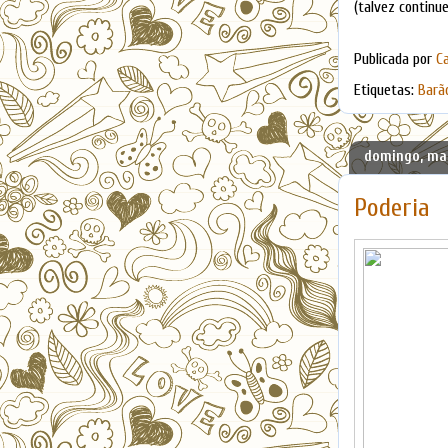
(talvez continue..
Publicada por
C
Etiquetas:
Barã
domingo, mar
Poderia