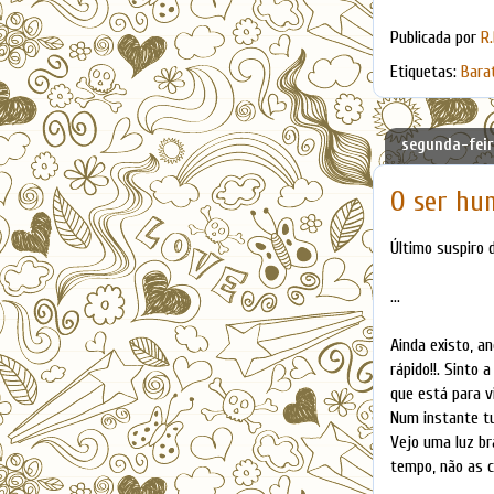
Publicada por
R.
Etiquetas:
Bara
segunda-feir
O ser hu
Último suspiro d
...
Ainda existo, a
rápido!!. Sinto 
que está para vi
Num instante tu
Vejo uma luz br
tempo, não as c