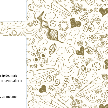
 rápido, mais
rror sem saber o
das ao mesmo