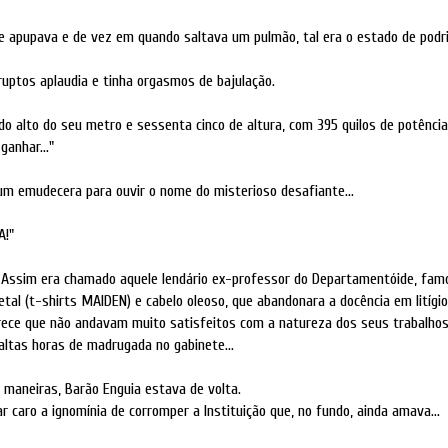
e apupava e de vez em quando saltava um pulmão, tal era o estado de podr
uptos aplaudia e tinha orgasmos de bajulação.
 do alto do seu metro e sessenta cinco de altura, com 395 quilos de potência
ganhar..."
um emudecera para ouvir o nome do misterioso desafiante...
A!"
 Assim era chamado aquele lendário ex-professor do Departamentóide, fam
tal (t-shirts MAIDEN) e cabelo oleoso, que abandonara a docência em litígi
rece que não andavam muito satisfeitos com a natureza dos seus trabalho
 altas horas de madrugada no gabinete...
 maneiras, Barão Enguia estava de volta.
r caro a ignomínia de corromper a Instituição que, no fundo, ainda amava...