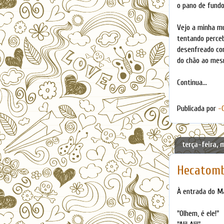
o pano de fundo 
Vejo a minha mu
tentando perceb
desenfreado cont
do chão ao mesm
Continua...
Publicada por
-
terça-feira, 
Hecatomb
À entrada do M
"Olhem, é ele!"