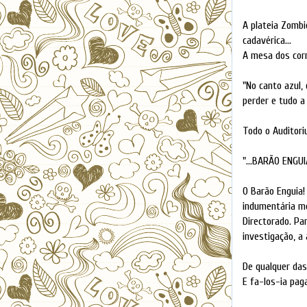
A plateia Zombi
cadavérica...
A mesa dos corr
"No canto azul,
perder e tudo a 
Todo o Auditori
"...BARÃO ENGUI
O Barão Enguia!
indumentária me
Directorado. Pa
investigação, a
De qualquer das
E fa-los-ia paga