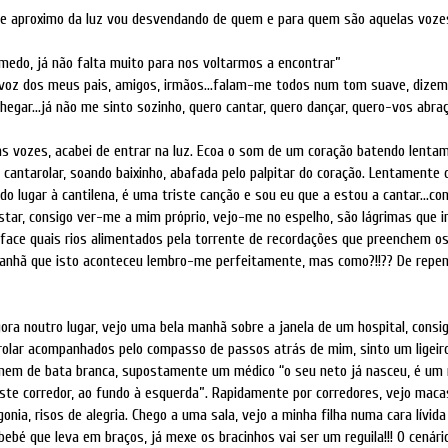
e aproximo da luz vou desvendando de quem e para quem são aquelas voze
medo, já não falta muito para nos voltarmos a encontrar”
voz dos meus pais, amigos, irmãos...falam-me todos num tom suave, dize
hegar...já não me sinto sozinho, quero cantar, quero dançar, quero-vos abraç
 as vozes, acabei de entrar na luz. Ecoa o som de um coração batendo lent
 cantarolar, soando baixinho, abafada pelo palpitar do coração. Lentamente
do lugar à cantilena, é uma triste canção e sou eu que a estou a cantar...co
star, consigo ver-me a mim próprio, vejo-me no espelho, são lágrimas que 
face quais rios alimentados pela torrente de recordações que preenchem o
manhã que isto aconteceu lembro-me perfeitamente, mas como?!!?? De repe
ra noutro lugar, vejo uma bela manhã sobre a janela de um hospital, consig
olar acompanhados pelo compasso de passos atrás de mim, sinto um ligeir
em de bata branca, supostamente um médico “o seu neto já nasceu, é um 
este corredor, ao fundo à esquerda”. Rapidamente por corredores, vejo maca
gonia, risos de alegria. Chego a uma sala, vejo a minha filha numa cara lívid
bebé que leva em braços, já mexe os bracinhos vai ser um reguila!!! O cenári