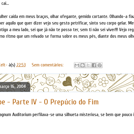
cai...
lher caída em meus braços, olhar ofegante, gemido cortante. Olhando-a fi
er aquilo que quer dizer vejo seu gesto petrificar, sinto seu corpo gelar. Me
igo a meu lado, sei que já não te posso ter, sem ti não sei viver!!! Vejo re
o ritmo que um relvado se forma sobre os meus pés, diante dos meus olho
Celt-
à(s)
22:53
Sem comentários:
março 16, 2004
e - Parte IV - O Prepúcio do Fim
agnum Auditorium perfilava-se uma silhueta misteriosa, se bem que pouco 