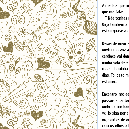
À medida que m
que me fala:
- ” Não tenhas 
Oiço também a 
estou quase a c
Deixei de ouvir
ouvir uma voz a
cardíaco vai dan
minha sala de e
rugas da minha 
dias. Foi esta 
esfuma...
Encontro-me ago
pássaros cantar
ombro é um hom
vê-lo siga por 
oiço gritos de a
com os olhos o 