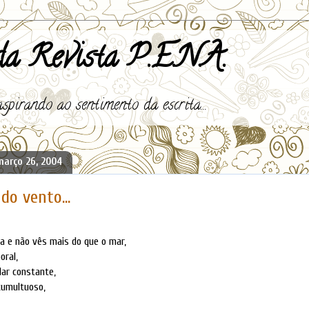
a Revista P.E.N.A.
spirando ao sentimento da escrita...
março 26, 2004
do vento...
ta e não vês mais do que o mar,
oral,
ar constante,
tumultuoso,