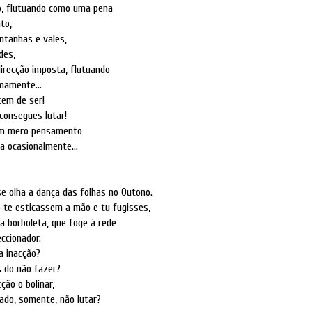
o, flutuando como uma pena
to,
ntanhas e vales,
des,
direcção imposta, flutuando
mamente...
tem de ser!
consegues lutar!
um mero pensamento
 ocasionalmente...
e olha a dança das folhas no Outono.
 te esticassem a mão e tu fugisses,
 borboleta, que foge à rede
eccionador.
a inacção?
s do não fazer?
ção o bolinar,
ado, somente, não lutar?