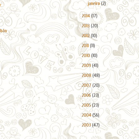
►
janeiro
(2)
o
►
2014
(17)
►
2013
(20)
abão
►
2012
(10)
►
2011
(11)
►
2010
(10)
►
2009
(41)
►
2008
(48)
►
2007
(20)
►
2006
(23)
►
2005
(23)
►
2004
(56)
►
2003
(47)