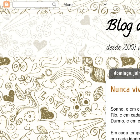
Blog d
desde 2001 a
domingo, julh
Nunca vi
Sonho, e em c
Rio, e em cad
Durmo, e em c
Em cada temp
em cada idade