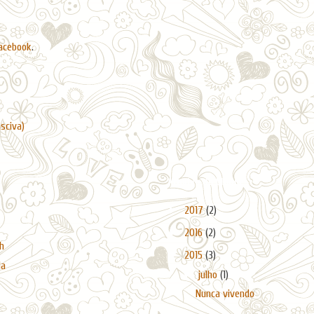
acebook
.
asciva)
Arquivo do blogue
►
2017
(2)
►
2016
(2)
h
▼
2015
(3)
da
▼
julho
(1)
Nunca vivendo