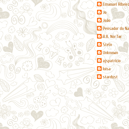
Emanuel Ribeir
Jo
João
Pensador do N
R.B. NorTør
Steïn
Unknown
ajspatricio
luisa
stardust