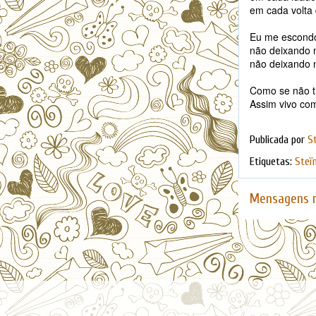
em cada volta
Eu me escondo
não deixando
não deixando 
Como se não ti
Assim vivo co
Publicada por
S
Etiquetas:
Steï
Mensagens m
Facebook