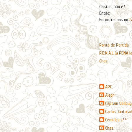
Gostas, não é?
Então:
Encontra-nos no
f
Páginas
Ponto de Partida
P.E.N.A.L (a PENA l
Chas.
Contribuidores
APC
Aleph
Captain Dildoug
Carlos Jantara
Cemideias**
Chas.