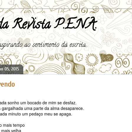
a Revista P.E.N.A.
spirando ao sentimento da escrita...
o 05, 2015
vendo
ada sonho um bocado de mim se desfaz.
a gargalhada uma parte da alma desaparece.
ada minuto um pedaço meu se apaga.
o mais tempo
 mais velha