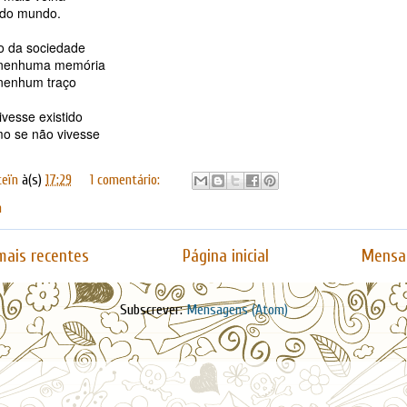
 do mundo.
 da sociedade
 nenhuma memória
nenhum traço
vesse existido
mo se não vivesse
teïn
à(s)
17:29
1 comentário:
n
ais recentes
Página inicial
Mensa
Subscrever:
Mensagens (Atom)