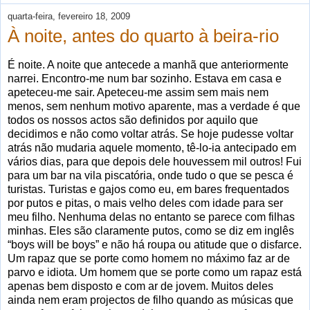
quarta-feira, fevereiro 18, 2009
À noite, antes do quarto à beira-rio
É noite. A noite que antecede a manhã que anteriormente
narrei. Encontro-me num bar sozinho. Estava em casa e
apeteceu-me sair. Apeteceu-me assim sem mais nem
menos, sem nenhum motivo aparente, mas a verdade é que
todos os nossos actos são definidos por aquilo que
decidimos e não como voltar atrás. Se hoje pudesse voltar
atrás não mudaria aquele momento, tê-lo-ia antecipado em
vários dias, para que depois dele houvessem mil outros! Fui
para um bar na vila piscatória, onde tudo o que se pesca é
turistas. Turistas e gajos como eu, em bares frequentados
por putos e pitas, o mais velho deles com idade para ser
meu filho. Nenhuma delas no entanto se parece com filhas
minhas. Eles são claramente putos, como se diz em inglês
“boys will be boys” e não há roupa ou atitude que o disfarce.
Um rapaz que se porte como homem no máximo faz ar de
parvo e idiota. Um homem que se porte como um rapaz está
apenas bem disposto e com ar de jovem. Muitos deles
ainda nem eram projectos de filho quando as músicas que