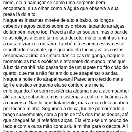
meio, ela a balouçar-se como uma serpente bem
encantada, eu a olhar, como a águia que observa a sua
presa lá do alto.
Naqueles instantes mirei-a de alto a baixo, os longos
cabelos negros caídos sobre os ombros, tapando as alças
do também negro top. Parecia não ter soutien, mas o par de
rolas roliças a espreitar no seu decote, muito juntinhas uma
à outra diziam o contrário. Também à espreita estava esse
rendilhado escarlate, que quando ela lhe virava as costas
assomava acima da cintura das calças de ganga, naquele
momento as mais exóticas e atraentes do mundo, mas que
à luz da manhã não passariam de um tapete no frio chão do
quarto, que mais não faziam do que atrapalhar o andar.
Naquela noite não atrapalhavam! Pareciam o tecido mais
ágil e elástico enquanto ela se contorcia e me ia
enfeitiçando. Foi sem resistência alguma que a acompanhei
até ao bar, reabastecemos o sistema alcoólico e ficámos ali
à conversa. Não foi imediatamente, mas a mão dela acabou
por tocar a minha. Seguindo a deixa, fui-lhe percorrendo o
braço suavemente, com a parte de trás dos meus dedos, até
que cheguei às já referidas alças. Ela virou-se um pouco de
lado e com a outra mão conduziu a minha para o decote. Ali