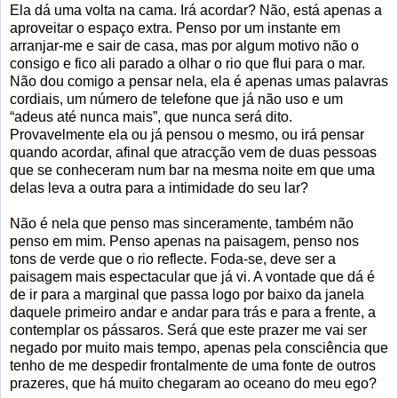
Ela dá uma volta na cama. Irá acordar? Não, está apenas a
aproveitar o espaço extra. Penso por um instante em
arranjar-me e sair de casa, mas por algum motivo não o
consigo e fico ali parado a olhar o rio que flui para o mar.
Não dou comigo a pensar nela, ela é apenas umas palavras
cordiais, um número de telefone que já não uso e um
“adeus até nunca mais”, que nunca será dito.
Provavelmente ela ou já pensou o mesmo, ou irá pensar
quando acordar, afinal que atracção vem de duas pessoas
que se conheceram num bar na mesma noite em que uma
delas leva a outra para a intimidade do seu lar?
Não é nela que penso mas sinceramente, também não
penso em mim. Penso apenas na paisagem, penso nos
tons de verde que o rio reflecte. Foda-se, deve ser a
paisagem mais espectacular que já vi. A vontade que dá é
de ir para a marginal que passa logo por baixo da janela
daquele primeiro andar e andar para trás e para a frente, a
contemplar os pássaros. Será que este prazer me vai ser
negado por muito mais tempo, apenas pela consciência que
tenho de me despedir frontalmente de uma fonte de outros
prazeres, que há muito chegaram ao oceano do meu ego?