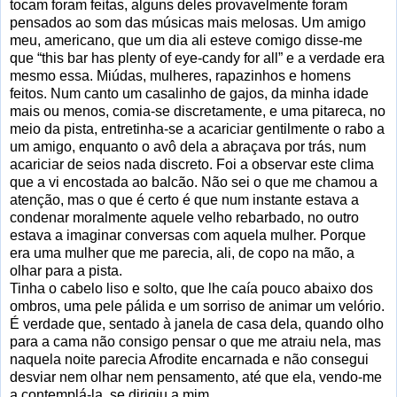
tocam foram feitas, alguns deles provavelmente foram
pensados ao som das músicas mais melosas. Um amigo
meu, americano, que um dia ali esteve comigo disse-me
que “this bar has plenty of eye-candy for all” e a verdade era
mesmo essa. Miúdas, mulheres, rapazinhos e homens
feitos. Num canto um casalinho de gajos, da minha idade
mais ou menos, comia-se discretamente, e uma pitareca, no
meio da pista, entretinha-se a acariciar gentilmente o rabo a
um amigo, enquanto o avô dela a abraçava por trás, num
acariciar de seios nada discreto. Foi a observar este clima
que a vi encostada ao balcão. Não sei o que me chamou a
atenção, mas o que é certo é que num instante estava a
condenar moralmente aquele velho rebarbado, no outro
estava a imaginar conversas com aquela mulher. Porque
era uma mulher que me parecia, ali, de copo na mão, a
olhar para a pista.
Tinha o cabelo liso e solto, que lhe caía pouco abaixo dos
ombros, uma pele pálida e um sorriso de animar um velório.
É verdade que, sentado à janela de casa dela, quando olho
para a cama não consigo pensar o que me atraiu nela, mas
naquela noite parecia Afrodite encarnada e não consegui
desviar nem olhar nem pensamento, até que ela, vendo-me
a contemplá-la, se dirigiu a mim.