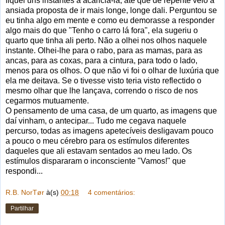
fiquei uns instantes a acariciá-la, até que de repente veio a
ansiada proposta de ir mais longe, longe dali. Perguntou se
eu tinha algo em mente e como eu demorasse a responder
algo mais do que "Tenho o carro lá fora", ela sugeriu o
quarto que tinha ali perto. Não a olhei nos olhos naquele
instante. Olhei-lhe para o rabo, para as mamas, para as
ancas, para as coxas, para a cintura, para todo o lado,
menos para os olhos. O que não vi foi o olhar de luxúria que
ela me deitava. Se o tivesse visto teria visto reflectido o
mesmo olhar que lhe lançava, correndo o risco de nos
cegarmos mutuamente.
O pensamento de uma casa, de um quarto, as imagens que
daí vinham, o antecipar... Tudo me cegava naquele
percurso, todas as imagens apetecíveis desligavam pouco
a pouco o meu cérebro para os estímulos diferentes
daqueles que ali estavam sentados ao meu lado. Os
estímulos dispararam o inconsciente "Vamos!" que
respondi...
R.B. NorTør
à(s)
00:18
4 comentários:
Partilhar