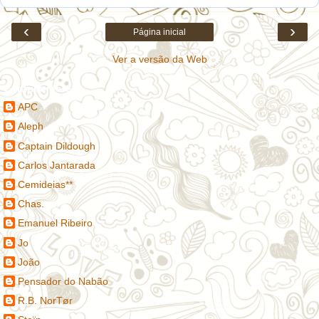
‹
›
Página inicial
Ver a versão da Web
Contribuidores
APC
Aleph
Captain Dildough
Carlos Jantarada
Cemideias**
Chas.
Emanuel Ribeiro
Jo
João
Pensador do Nabão
R.B. NorTør