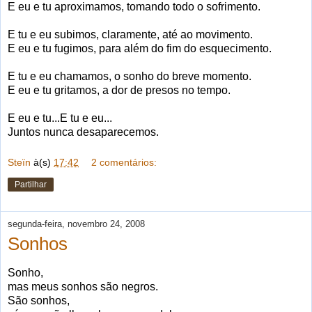
E eu e tu aproximamos, tomando todo o sofrimento.
E tu e eu subimos, claramente, até ao movimento.
E eu e tu fugimos, para além do fim do esquecimento.
E tu e eu chamamos, o sonho do breve momento.
E eu e tu gritamos, a dor de presos no tempo.
E eu e tu...E tu e eu...
Juntos nunca desaparecemos.
Steïn
à(s)
17:42
2 comentários:
Partilhar
segunda-feira, novembro 24, 2008
Sonhos
Sonho,
mas meus sonhos são negros.
São sonhos,