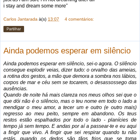
i stay and dream some more"
Carlos Jantarada
à(s)
13:07
4 comentários:
Partilhar
Ainda podemos esperar em silêncio
Ainda podemos esperar em silêncio, sei-o agora. O silêncio
consegue explodir veias, dizer tudo: o orvalho das ameias,
a rotina dos gestos, a mão que demora a sombra nos lábios,
corpos de mar e céu sem se tocarem, o desassossego das
ausências.
Quando de noite há mais clareza nos meus olhos sei que o
que dói não é o silêncio, mas o teu nome em todo o lado a
mendigar o meu amor, a tecer um e outro (e outro mais)
regresso ao meu peito, sempre em abandono. Os teus
restos estão espalhados por todo o lado - planícies de
tempo já sem tempo. E andas por aí a passear-te e eu aqui
a fingir que vivo. A fingir que sei respirar quando tu não
estás, quando os dedos são tãos frios que se torna