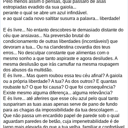
Pelo menos assim o pensas, qual pássaro de asas
estropiadas evadido da sua gaiola...
perante o qual se abre um azul infindável.
e ao qual cada novo saltitar susurra a palavra... liberdade!
E és livre... No entanto descobres-te demasiado distante do
céu que ansiavas... Na preversão brutal do
condicionamento de outras liberdades (incontáveis!) que
devoram a tua... Ou na clandestina covardia dos teus
erros... No desculpar constante que alimentas com o
mesmo sonho a que tanto aspiraste e agora desiludes. A
mesma desilusão que irás camuflar na mesma roupagem
dos abusos da multidão.
E és livre... Mas quem roubou essa teu céu afinal? A gaiola
ou a própria liberdade? A tua? As dos outros? E quantas
roubaste tu? O que foi causa? O que foi consequência?
Existe mesmo alguma diferença... alguma relevância?
E és livre... até aferires que esse céu azul pelo qual tanto
suspariram as tuas asas apenas serve de pano de fundo
para as chagas da impossibilidade da tua descolagem ...
Que não passa um encardido papel de parede sob o qual
aguardam paredes de betão, cuja impenetrabilidade é de
largo mais elevada do que a tua velha, familiar e confortável