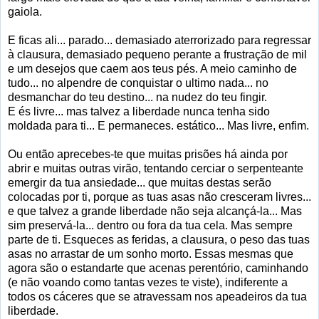
gaiola.
E ficas ali... parado... demasiado aterrorizado para regressar
à clausura, demasiado pequeno perante a frustração de mil
e um desejos que caem aos teus pés. A meio caminho de
tudo... no alpendre de conquistar o ultimo nada... no
desmanchar do teu destino... na nudez do teu fingir.
E és livre... mas talvez a liberdade nunca tenha sido
moldada para ti... E permaneces. estático... Mas livre, enfim.
Ou então aprecebes-te que muitas prisões há ainda por
abrir e muitas outras virão, tentando cerciar o serpenteante
emergir da tua ansiedade... que muitas destas serão
colocadas por ti, porque as tuas asas não cresceram livres...
e que talvez a grande liberdade não seja alcançá-la... Mas
sim preservá-la... dentro ou fora da tua cela. Mas sempre
parte de ti. Esqueces as feridas, a clausura, o peso das tuas
asas no arrastar de um sonho morto. Essas mesmas que
agora são o estandarte que acenas perentório, caminhando
(e não voando como tantas vezes te viste), indiferente a
todos os cáceres que se atravessam nos apeadeiros da tua
liberdade.