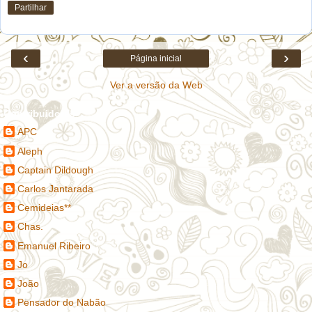
Partilhar
‹
›
Página inicial
Ver a versão da Web
Contribuidores
APC
Aleph
Captain Dildough
Carlos Jantarada
Cemideias**
Chas.
Emanuel Ribeiro
Jo
João
Pensador do Nabão