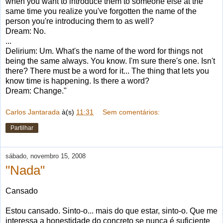
when you want to introduce them to someone else at the
same time you realize you've forgotten the name of the
person you're introducing them to as well?
Dream: No.
...
Delirium: Um. What's the name of the word for things not
being the same always. You know. I'm sure there's one. Isn't
there? There must be a word for it... The thing that lets you
know time is happening. Is there a word?
Dream: Change."
Carlos Jantarada
à(s)
11:31
Sem comentários:
Partilhar
sábado, novembro 15, 2008
"Nada"
Cansado
Estou cansado. Sinto-o... mais do que estar, sinto-o. Que me
interessa a honestidade do concreto se nunca é suficiente