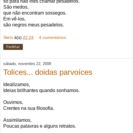
só para não lhes chamar pesadelos.
São medos,
que não encontram sossegos.
Em vê-los,
são negros meus pesadelos.
Steïn
à(s)
22:24
4 comentários:
Partilhar
sábado, novembro 22, 2008
Tolices... doidas parvoíces
Idealizamos,
Ideias brilhantes quando sonhamos.
Ouvimos,
Crentes na sua filosofia.
Assimilamos,
Poucas palavras e alguns retratos.