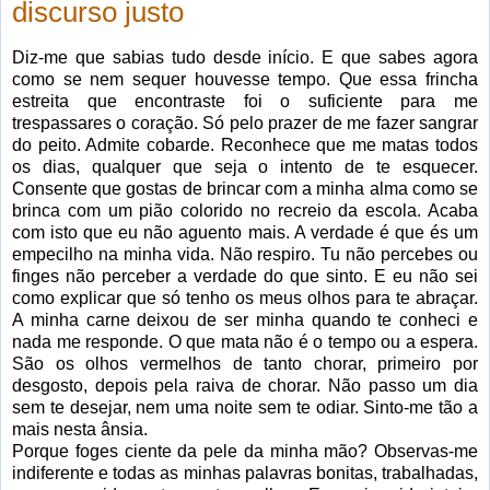
discurso justo
Diz-me que sabias tudo desde início. E que sabes agora
como se nem sequer houvesse tempo. Que essa frincha
estreita que encontraste foi o suficiente para me
trespassares o coração. Só pelo prazer de me fazer sangrar
do peito. Admite cobarde. Reconhece que me matas todos
os dias, qualquer que seja o intento de te esquecer.
Consente que gostas de brincar com a minha alma como se
brinca com um pião colorido no recreio da escola. Acaba
com isto que eu não aguento mais. A verdade é que és um
empecilho na minha vida. Não respiro. Tu não percebes ou
finges não perceber a verdade do que sinto. E eu não sei
como explicar que só tenho os meus olhos para te abraçar.
A minha carne deixou de ser minha quando te conheci e
nada me responde. O que mata não é o tempo ou a espera.
São os olhos vermelhos de tanto chorar, primeiro por
desgosto, depois pela raiva de chorar. Não passo um dia
sem te desejar, nem uma noite sem te odiar. Sinto-me tão a
mais nesta ânsia.
Porque foges ciente da pele da minha mão? Observas-me
indiferente e todas as minhas palavras bonitas, trabalhadas,