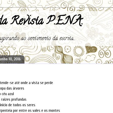
a Revista P.E.N.A.
spirando ao sentimento da escrita...
junho 10, 2016
tende-se até onde a vista se perde
opa das árvores
céu azul
raizes profundas
cio de todos os seres
rpenteia por entre os vales e os montes