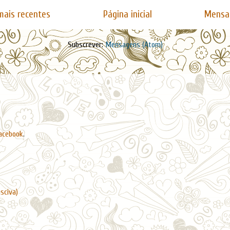
ais recentes
Página inicial
Mensa
Subscrever:
Mensagens (Atom)
acebook
.
asciva)