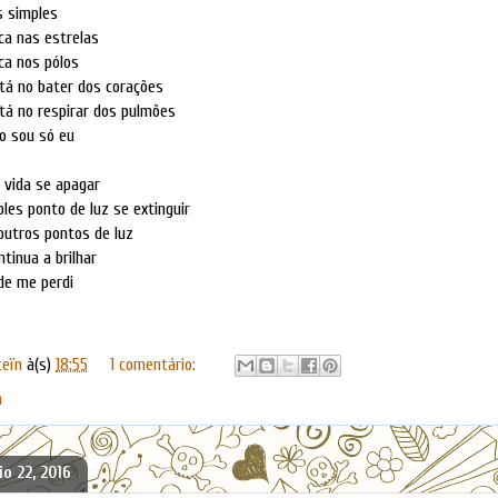
 simples
ca nas estrelas
ca nos pólos
tá no bater dos corações
tá no respirar dos pulmões
o sou só eu
 vida se apagar
es ponto de luz se extinguir
tros pontos de luz
tinua a brilhar
e me perdi
teïn
à(s)
18:55
1 comentário:
n
o 22, 2016