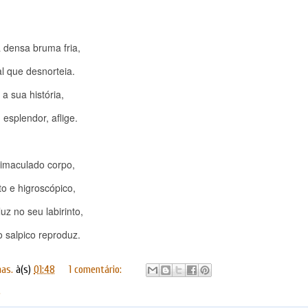
a densa bruma fria,
 que desnorteia.
a sua história,
esplendor, aflige.
 imaculado corpo,
o e higroscópico,
uz no seu labirinto,
 salpico reproduz.
has.
à(s)
01:48
1 comentário:
.