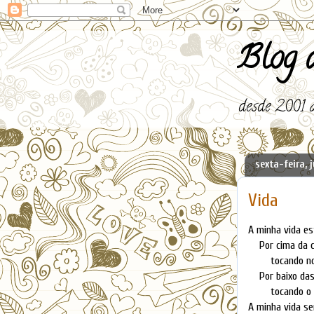
Blog d
desde 2001 a
sexta-feira, 
Vida
A minha vida es
Por cima da c
tocando no 
Por baixo das 
tocando o ini
A minha vida se