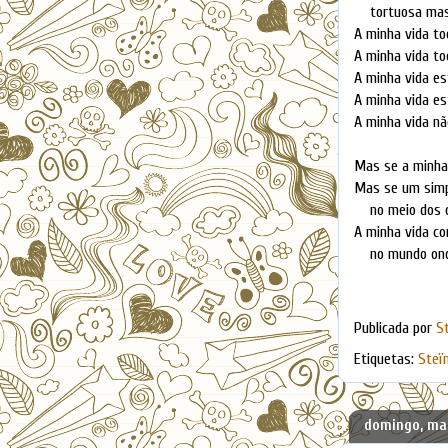
tortuosa mas
A minha vida to
A minha vida to
A minha vida es
A minha vida es
A minha vida nã
Mas se a minha
Mas se um simpl
no meio dos ou
A minha vida con
no mundo ond
Publicada por
S
Etiquetas:
Steï
domingo, mai