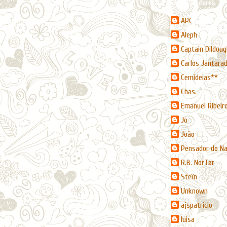
Contribuidores
APC
Aleph
Captain Dildoug
Carlos Jantara
Cemideias**
Chas.
Emanuel Ribeir
Jo
João
Pensador do N
R.B. NorTør
Steïn
Unknown
ajspatricio
luisa