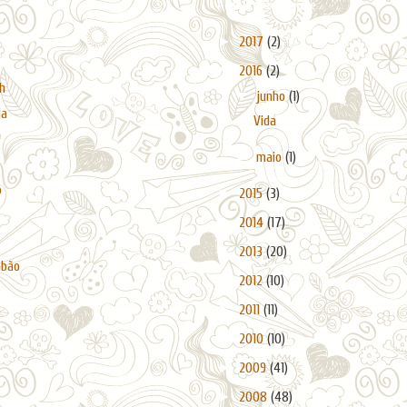
Arquivo do blogue
►
2017
(2)
▼
2016
(2)
h
▼
junho
(1)
da
Vida
►
maio
(1)
o
►
2015
(3)
►
2014
(17)
►
2013
(20)
abão
►
2012
(10)
►
2011
(11)
►
2010
(10)
►
2009
(41)
►
2008
(48)