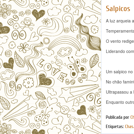
Salpicos
A luz arqueia 
Temperamental
O vento redige 
Liderando com 
Um salpico no
No chão famint
Ultrapassou a l
Enquanto outro
Publicada por
C
Etiquetas:
Chas