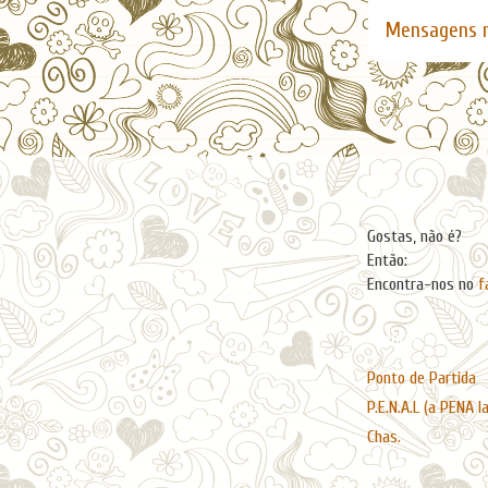
Mensagens m
Facebook
Gostas, não é?
Então:
Encontra-nos no
f
Páginas
Ponto de Partida
P.E.N.A.L (a PENA l
Chas.