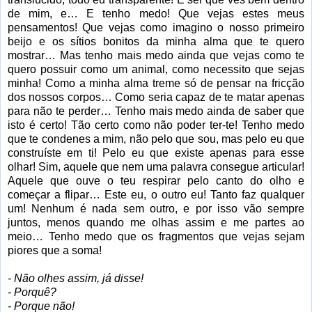
de mim, e… E tenho medo! Que vejas estes meus
pensamentos! Que vejas como imagino o nosso primeiro
beijo e os sítios bonitos da minha alma que te quero
mostrar… Mas tenho mais medo ainda que vejas como te
quero possuir como um animal, como necessito que sejas
minha! Como a minha alma treme só de pensar na fricção
dos nossos corpos… Como seria capaz de te matar apenas
para não te perder… Tenho mais medo ainda de saber que
isto é certo! Tão certo como não poder ter-te! Tenho medo
que te condenes a mim, não pelo que sou, mas pelo eu que
construíste em ti! Pelo eu que existe apenas para esse
olhar! Sim, aquele que nem uma palavra consegue articular!
Aquele que ouve o teu respirar pelo canto do olho e
começar a flipar… Este eu, o outro eu! Tanto faz qualquer
um! Nenhum é nada sem outro, e por isso vão sempre
juntos, menos quando me olhas assim e me partes ao
meio… Tenho medo que os fragmentos que vejas sejam
piores que a soma!
- Não olhes assim, já disse!
- Porquê?
- Porque não!