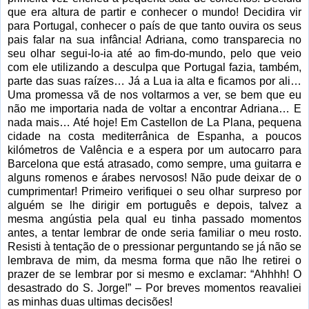
que era altura de partir e conhecer o mundo! Decidira vir
para Portugal, conhecer o país de que tanto ouvira os seus
pais falar na sua infância! Adriana, como transparecia no
seu olhar segui-lo-ia até ao fim-do-mundo, pelo que veio
com ele utilizando a desculpa que Portugal fazia, também,
parte das suas raízes… Já a Lua ia alta e ficamos por ali…
Uma promessa vã de nos voltarmos a ver, se bem que eu
não me importaria nada de voltar a encontrar Adriana… E
nada mais… Até hoje! Em Castellon de La Plana, pequena
cidade na costa mediterrânica de Espanha, a poucos
kilómetros de Valência e a espera por um autocarro para
Barcelona que está atrasado, como sempre, uma guitarra e
alguns romenos e árabes nervosos! Não pude deixar de o
cumprimentar! Primeiro verifiquei o seu olhar surpreso por
alguém se lhe dirigir em português e depois, talvez a
mesma angústia pela qual eu tinha passado momentos
antes, a tentar lembrar de onde seria familiar o meu rosto.
Resisti à tentação de o pressionar perguntando se já não se
lembrava de mim, da mesma forma que não lhe retirei o
prazer de se lembrar por si mesmo e exclamar: “Ahhhh! O
desastrado do S. Jorge!” – Por breves momentos reavaliei
as minhas duas ultimas decisões!