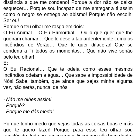
distância a que me condeno! Porque a dor não se deixa
esquecer… Porque sou incapaz de me entregar a ti assim
como o negro se entrega ao abismo! Porque não escolhi
Ser eu!
Porque o teu olhar me rasga em dois:
O Eu Animal… O Eu Primordial… Ou o que quer que lhe
queiram chamar… Que te deseja tão ardentemente como os
incêndios de Verão… Que te quer dilacerar! Que se
condena a Ti todos os momentos… Que não vive senão
pelo teu olhar!
E:
O Eu Racional… Que te odeia como esses mesmos
incêndios odeiam a água… Que sabe a impossibilidade de
Nós! Sabe, também, que ainda que sejas minha alguma
vez, não serás, nunca, de nós!
- Não me olhes assim!
- Porquê?
- Porque me dás medo!
Porque tenho medo que vejas todas as coisas boas e más
que te quero fazer! Porque para esse teu olhar sou
translúcido, todo eu transparente! E sei que vês bem dentro