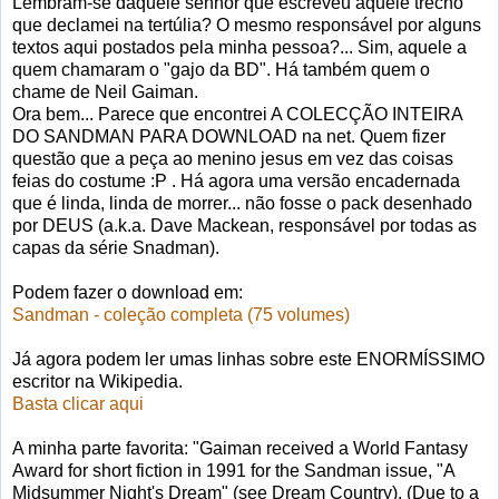
Lembram-se daquele senhor que escreveu aquele trecho
que declamei na tertúlia? O mesmo responsável por alguns
textos aqui postados pela minha pessoa?... Sim, aquele a
quem chamaram o "gajo da BD". Há também quem o
chame de Neil Gaiman.
Ora bem... Parece que encontrei A COLECÇÃO INTEIRA
DO SANDMAN PARA DOWNLOAD na net. Quem fizer
questão que a peça ao menino jesus em vez das coisas
feias do costume :P . Há agora uma versão encadernada
que é linda, linda de morrer... não fosse o pack desenhado
por DEUS (a.k.a. Dave Mackean, responsável por todas as
capas da série Snadman).
Podem fazer o download em:
Sandman - coleção completa (75 volumes)
Já agora podem ler umas linhas sobre este ENORMÍSSIMO
escritor na Wikipedia.
Basta clicar aqui
A minha parte favorita: "Gaiman received a World Fantasy
Award for short fiction in 1991 for the Sandman issue, "A
Midsummer Night's Dream" (see Dream Country). (Due to a