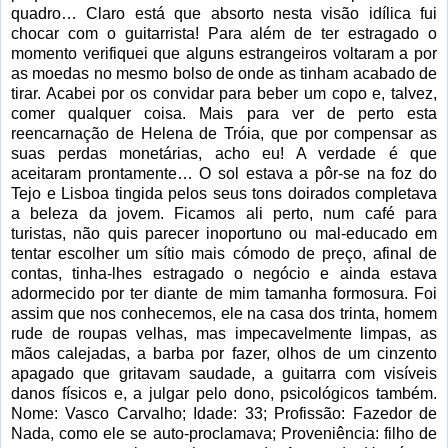
quadro… Claro está que absorto nesta visão idílica fui
chocar com o guitarrista! Para além de ter estragado o
momento verifiquei que alguns estrangeiros voltaram a por
as moedas no mesmo bolso de onde as tinham acabado de
tirar. Acabei por os convidar para beber um copo e, talvez,
comer qualquer coisa. Mais para ver de perto esta
reencarnação de Helena de Tróia, que por compensar as
suas perdas monetárias, acho eu! A verdade é que
aceitaram prontamente… O sol estava a pôr-se na foz do
Tejo e Lisboa tingida pelos seus tons doirados completava
a beleza da jovem. Ficamos ali perto, num café para
turistas, não quis parecer inoportuno ou mal-educado em
tentar escolher um sítio mais cómodo de preço, afinal de
contas, tinha-lhes estragado o negócio e ainda estava
adormecido por ter diante de mim tamanha formosura. Foi
assim que nos conhecemos, ele na casa dos trinta, homem
rude de roupas velhas, mas impecavelmente limpas, as
mãos calejadas, a barba por fazer, olhos de um cinzento
apagado que gritavam saudade, a guitarra com visíveis
danos físicos e, a julgar pelo dono, psicológicos também.
Nome: Vasco Carvalho; Idade: 33; Profissão: Fazedor de
Nada, como ele se auto-proclamava; Proveniência: filho de