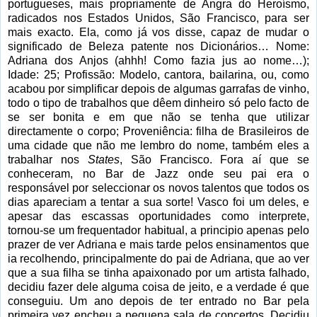
portugueses, mais propriamente de Angra do Heroísmo,
radicados nos Estados Unidos, São Francisco, para ser
mais exacto. Ela, como já vos disse, capaz de mudar o
significado de Beleza patente nos Dicionários… Nome:
Adriana dos Anjos (ahhh! Como fazia jus ao nome…);
Idade: 25; Profissão: Modelo, cantora, bailarina, ou, como
acabou por simplificar depois de algumas garrafas de vinho,
todo o tipo de trabalhos que dêem dinheiro só pelo facto de
se ser bonita e em que não se tenha que utilizar
directamente o corpo; Proveniência: filha de Brasileiros de
uma cidade que não me lembro do nome, também eles a
trabalhar nos
States
, São Francisco. Fora aí que se
conheceram, no Bar de Jazz onde seu pai era o
responsável por seleccionar os novos talentos que todos os
dias apareciam a tentar a sua sorte! Vasco foi um deles, e
apesar das escassas oportunidades como interprete,
tornou-se um frequentador habitual, a principio apenas pelo
prazer de ver Adriana e mais tarde pelos ensinamentos que
ia recolhendo, principalmente do pai de Adriana, que ao ver
que a sua filha se tinha apaixonado por um artista falhado,
decidiu fazer dele alguma coisa de jeito, e a verdade é que
conseguiu. Um ano depois de ter entrado no Bar pela
primeira vez encheu a pequena sala de concertos. Decidiu