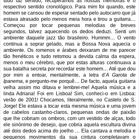
tudo faz sentido, recuperamos as nossas memórias e o
respectivo sentido cronológico. Para mim foi quando, este
homem se cansou de esperar sentado pelo autocarro que já
estava atrasado pelo menos meia hora e tirou a guitarra…
Começou por tocar pequenas melodias de breves
segundos, talvez aquecendo os dedos deduzi. Senti um
ambiente daquele jazz tão brasileiro. Hummm… O vento
continua a soprar gelado, mas a Bossa Nova aquecia o
ambiente. Os romenos e árabes deixaram de me parecer
tão frenéticos e tudo retomou a devida calma da espera,
menos o meu cérebro, que por estas alturas continuava a
sua batalha secreta por recordar este homem… Até que dou
por mim a entoar, mentalmente, a letra d’
A Garota de
Ipanema
, e pergunto-me porquê… De facto, aquela guitarra
velha assim mo ditava e lembrei-me! Aquela música e a
linda Adriana! Foi em Lisboa! Sim, conheci-o em Lisboa:
verão de 2001! Chocamos, literalmente, no Castelo de S.
Jorge! Ele estava a tocar esta mesma música e uma jovem
de cabelos castanho-claros, pequenas ondas de paixão
que lhe cobriam os ombros, com um vestido de alças, todo
ele sinónimo de desejo, que cobria aquela escultura divina
até dois dedos acima do joelho … Ela cantava a melodia e
pequenos movimentos da sua cintura completavam o