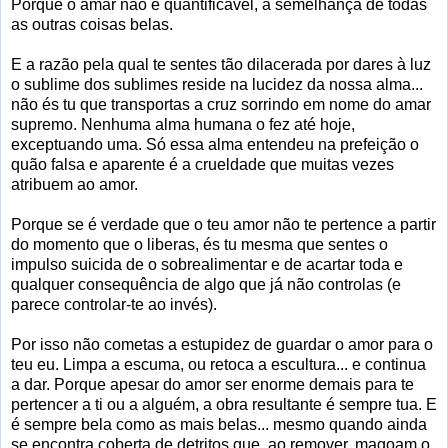
Porque o amar não é quantificavel, à semelhança de todas
as outras coisas belas.
E a razão pela qual te sentes tão dilacerada por dares à luz
o sublime dos sublimes reside na lucidez da nossa alma...
não és tu que transportas a cruz sorrindo em nome do amar
supremo. Nenhuma alma humana o fez até hoje,
exceptuando uma. Só essa alma entendeu na prefeição o
quão falsa e aparente é a crueldade que muitas vezes
atribuem ao amor.
Porque se é verdade que o teu amor não te pertence a partir
do momento que o liberas, és tu mesma que sentes o
impulso suicida de o sobrealimentar e de acartar toda e
qualquer consequência de algo que já não controlas (e
parece controlar-te ao invés).
Por isso não cometas a estupidez de guardar o amor para o
teu eu. Limpa a escuma, ou retoca a escultura... e continua
a dar. Porque apesar do amor ser enorme demais para te
pertencer a ti ou a alguém, a obra resultante é sempre tua. E
é sempre bela como as mais belas... mesmo quando ainda
se encontra coberta de detritos que, ao remover, magoam o