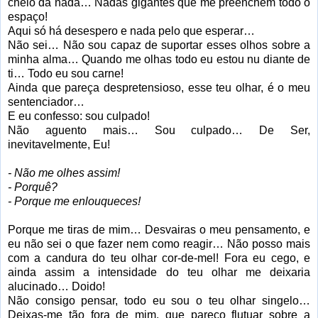
cheio da nada… Nadas gigantes que me preenchem todo o
espaço!
Aqui só há desespero e nada pelo que esperar…
Não sei… Não sou capaz de suportar esses olhos sobre a
minha alma… Quando me olhas todo eu estou nu diante de
ti… Todo eu sou carne!
Ainda que pareça despretensioso, esse teu olhar, é o meu
sentenciador…
E eu confesso: sou culpado!
Não aguento mais… Sou culpado… De Ser,
inevitavelmente, Eu!
- Não me olhes assim!
- Porquê?
- Porque me enlouqueces!
Porque me tiras de mim… Desvairas o meu pensamento, e
eu não sei o que fazer nem como reagir… Não posso mais
com a candura do teu olhar cor-de-mel! Fora eu cego, e
ainda assim a intensidade do teu olhar me deixaria
alucinado… Doido!
Não consigo pensar, todo eu sou o teu olhar singelo…
Deixas-me tão fora de mim, que pareço flutuar sobre a