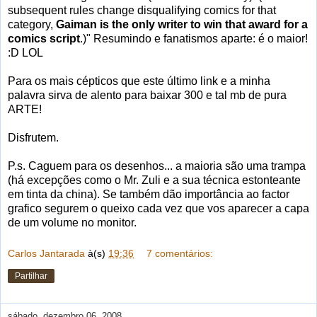
subsequent rules change disqualifying comics for that
category,
Gaiman is the only writer to win that award for a
comics script
.)" Resumindo e fanatismos aparte: é o maior!
:D LOL
Para os mais cépticos que este último link e a minha
palavra sirva de alento para baixar 300 e tal mb de pura
ARTE!
Disfrutem.
P.s. Caguem para os desenhos... a maioria são uma trampa
(há excepções como o Mr. Zuli e a sua técnica estonteante
em tinta da china). Se também dão importância ao factor
grafico segurem o queixo cada vez que vos aparecer a capa
de um volume no monitor.
Carlos Jantarada
à(s)
19:36
7 comentários:
Partilhar
sábado, dezembro 06, 2008