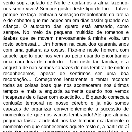
vento sopra gelado de Norte e corta-nos a alma fazendo-
nos sentir vivos! Sempre gostei deste tipo de frio… Talvez
porque me faça lembrar a sensação reconfortante da lareira
e do cobertor que me aqueciam em dias assim quando era
criança. O autocarro das quatro está atrasado, como
sempre. No meio da pequena multidão de romenos e
árabes que se movem nervosamente à minha volta, um
rosto sobressaí… Um homem na casa dos quarenta anos
com uma guitarra ás costas. Fixo-me neste homem, com
aquele aperto que nos vem ao peito quando encontramos
uma cara fora de contexto… Um rosto tão familiar, e a
angustia de não sermos capazes de nos lembrar de onde o
reconhecemos, apesar de sentirmos ser uma boa
recordação… Começamos lentamente a tentar recordar
todas as coisas boas que nos aconteceram nos últimos
tempos e mais a angustia aumenta quando nos vemos
incapazes de o fazer com exactidão… É quando começa a
confusão temporal no nosso cérebro e já não somos
capazes de organizar convenientemente a sucessão de
momentos de que nos vamos lembrando! Até que alguma
pequena faísca acidental nos faz lembrar exactamente o
momento em que conhecemos aquele rosto e, a partir de aí