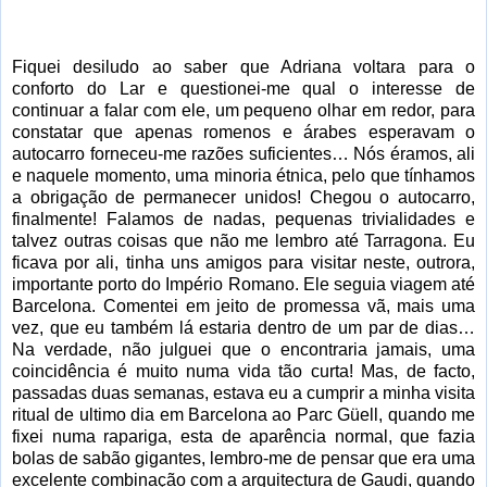
Fiquei desiludo ao saber que Adriana voltara para o
conforto do Lar e questionei-me qual o interesse de
continuar a falar com ele, um pequeno olhar em redor, para
constatar que apenas romenos e árabes esperavam o
autocarro forneceu-me razões suficientes… Nós éramos, ali
e naquele momento, uma minoria étnica, pelo que tínhamos
a obrigação de permanecer unidos! Chegou o autocarro,
finalmente! Falamos de nadas, pequenas trivialidades e
talvez outras coisas que não me lembro até Tarragona. Eu
ficava por ali, tinha uns amigos para visitar neste, outrora,
importante porto do Império Romano. Ele seguia viagem até
Barcelona. Comentei em jeito de promessa vã, mais uma
vez, que eu também lá estaria dentro de um par de dias…
Na verdade, não julguei que o encontraria jamais, uma
coincidência é muito numa vida tão curta! Mas, de facto,
passadas duas semanas, estava eu a cumprir a minha visita
ritual de ultimo dia em Barcelona ao Parc Güell, quando me
fixei numa rapariga, esta de aparência normal, que fazia
bolas de sabão gigantes, lembro-me de pensar que era uma
excelente combinação com a arquitectura de Gaudi, quando