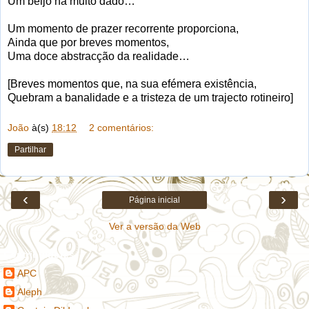
Um beijo há muito dado…
Um momento de prazer recorrente proporciona,
Ainda que por breves momentos,
Uma doce abstracção da realidade…
[Breves momentos que, na sua efémera existência,
Quebram a banalidade e a tristeza de um trajecto rotineiro]
João
à(s)
18:12
2 comentários:
Partilhar
‹
›
Página inicial
Ver a versão da Web
Contribuidores
APC
Aleph