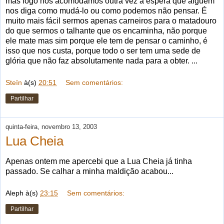
mas logo nos acomodamos outra vez à espera que alguém
nos diga como mudá-lo ou como podemos não pensar. É
muito mais fácil sermos apenas carneiros para o matadouro
do que sermos o talhante que os encaminha, não porque
ele mate mas sim porque ele tem de pensar o caminho, é
isso que nos custa, porque todo o ser tem uma sede de
glória que não faz absolutamente nada para a obter. ...
Steïn
à(s)
20:51
Sem comentários:
Partilhar
quinta-feira, novembro 13, 2003
Lua Cheia
Apenas ontem me apercebi que a Lua Cheia já tinha
passado. Se calhar a minha maldição acabou...
Aleph
à(s)
23:15
Sem comentários:
Partilhar