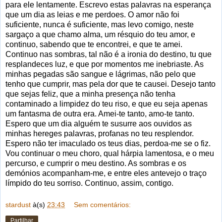
para ele lentamente. Escrevo estas palavras na esperança
que um dia as leias e me perdoes. O amor não foi
suficiente, nunca é suficiente, mas levo comigo, neste
sargaço a que chamo alma, um résquio do teu amor, e
continuo, sabendo que te encontrei, e que te amei.
Continuo nas sombras, tal não é a ironia do destino, tu que
resplandeces luz, e que por momentos me inebriaste. As
minhas pegadas são sangue e lágrimas, não pelo que
tenho que cumprir, mas pela dor que te causei. Desejo tanto
que sejas feliz, que a minha presença não tenha
contaminado a limpidez do teu riso, e que eu seja apenas
um fantasma de outra era. Amei-te tanto, amo-te tanto.
Espero que um dia alguém te susurre aos ouvidos as
minhas hereges palavras, profanas no teu resplendor.
Espero não ter imaculado os teus dias, perdoa-me se o fiz.
Vou continuar o meu choro, qual hárpia lamentosa, e o meu
percurso, e cumprir o meu destino. As sombras e os
demónios acompanham-me, e entre eles antevejo o traço
límpido do teu sorriso. Continuo, assim, contigo.
stardust
à(s)
23:43
Sem comentários:
Partilhar