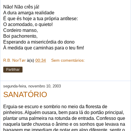
Não! Não crês já!
A dura amarga realidade
É que és hoje a tua própria antítese:
O acomodado, o quieto!
Cordeiro manso,
Boi pachorrento,
Esperando a misericórdia do dono
À medida que caminhas para o teu fim!
R.B. NorTør
à(s)
00:34
Sem comentários:
Partilhar
segunda-feira, novembro 10, 2003
SANATÓRIO
Erguia-se escuro e sombrio no meio da floresta de
pinheiros. Alguém ousara, bem para lá do portão principal,
plantar uma palmeira na rotunda de entrada. Confesso que
naquela tarde chuvosa o ânimo e os sonhos que levava na
bagagem me impediam de notar em algo diferente, sentir o