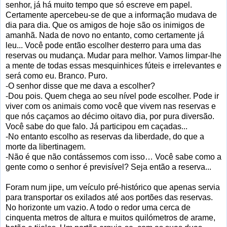
senhor, já há muito tempo que só escreve em papel.
Certamente apercebeu-se de que a informação mudava de
dia para dia. Que os amigos de hoje são os inimigos de
amanhã. Nada de novo no entanto, como certamente já
leu... Você pode então escolher desterro para uma das
reservas ou mudança. Mudar para melhor. Vamos limpar-lhe
a mente de todas essas mesquinhices fúteis e irrelevantes e
será como eu. Branco. Puro.
-O senhor disse que me dava a escolher?
-Dou pois. Quem chega ao seu nível pode escolher. Pode ir
viver com os animais como você que vivem nas reservas e
que nós caçamos ao décimo oitavo dia, por pura diversão.
Você sabe do que falo. Já participou em caçadas...
-No entanto escolho as reservas da liberdade, do que a
morte da libertinagem.
-Não é que não contássemos com isso… Você sabe como a
gente como o senhor é previsível? Seja então a reserva...
Foram num jipe, um veículo pré-histórico que apenas servia
para transportar os exilados até aos portões das reservas.
No horizonte um vazio. A todo o redor uma cerca de
cinquenta metros de altura e muitos quilómetros de arame,