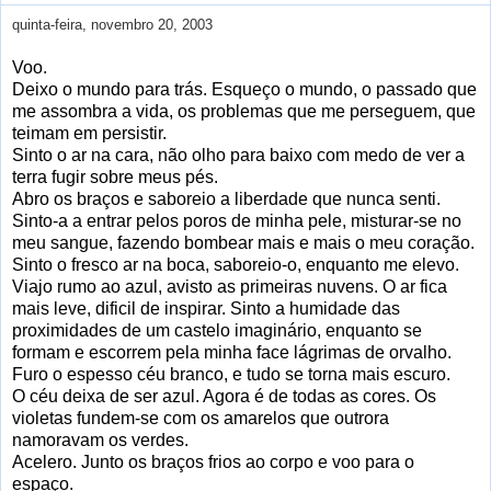
quinta-feira, novembro 20, 2003
Voo.
Deixo o mundo para trás. Esqueço o mundo, o passado que
me assombra a vida, os problemas que me perseguem, que
teimam em persistir.
Sinto o ar na cara, não olho para baixo com medo de ver a
terra fugir sobre meus pés.
Abro os braços e saboreio a liberdade que nunca senti.
Sinto-a a entrar pelos poros de minha pele, misturar-se no
meu sangue, fazendo bombear mais e mais o meu coração.
Sinto o fresco ar na boca, saboreio-o, enquanto me elevo.
Viajo rumo ao azul, avisto as primeiras nuvens. O ar fica
mais leve, dificil de inspirar. Sinto a humidade das
proximidades de um castelo imaginário, enquanto se
formam e escorrem pela minha face lágrimas de orvalho.
Furo o espesso céu branco, e tudo se torna mais escuro.
O céu deixa de ser azul. Agora é de todas as cores. Os
violetas fundem-se com os amarelos que outrora
namoravam os verdes.
Acelero. Junto os braços frios ao corpo e voo para o
espaço.