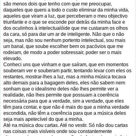
são menos dois que tenho com que me preocupar,
daqueles que quero a todo o custo eliminar da minha vida,
aqueles que viram a luz, que perceberam o meu objectivo
triunfante e o que se esconde por detrás da minha face e
dos oculinhos à intelectualóide que me custaram os olhos
da cara, só para dar um ar de inteligente. Não que o não
seja, mas não sou nenhum portento intelectual, sou mais
um banal, que soube escolher bem os pacóvios que me
rodeiam, de modo a poder sobressair, poder ser o mais
elevado.
Conheci uns que vinham e que saíram, que em momentos
souberam ver e souberam partir, tentando levar com eles os
restantes, mostrar-lhes a luz, mas a minha música tocava
alto demais para a bagagem deles, eles não sabem nem
sonham que o idealismo deles não lhes permite ver a
realidade, não lhes permite que possuam a coerência
necessária para que a verdade, sim a verdade, que eles
têm para contar, e que não é mais do que a minha verdade
escondida, não têm a coerência para que a música deles
seja mais apetecível do que a minha.
Até na música dou cartas. Até no vestir. Só não dou cartas
nas coisas mais visíveis onde sou constantemente