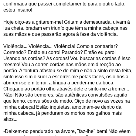
confirmada que passei completamente para o outro lado:
estou insano!
Hoje oiço-as a gritarem-me! Gritam à demesurada, uivam à
lua cheia, bradam em triunfo que têm a minha cabeça nas
suas mãos e que passarão agora à fase da violência.
Violência... Violência... Violência! Como a contrariar?
Correndo? Então eu corro! Parando? Então eu paro!
Usando as cordas? As cordas! Vou buscar as cordas é isso
mesmo! Vou a correr, cordas nas mãos em direcção ao
portão. A tontura afastou-se de mim e não a sinto desta feita,
sinto isso sim o suor a escorrer-me pelas faces, os olhos a
abrirem-se em terror, a língua a pender-me da boca.
Chegado ao portão olho através dele e sinto-me a tremer...
Não! Não são tremores, são autênticas convulsões aquilo
que tenho, convulsões de medo. Oiço de novo as vozes na
minha cabeça! Estão inquietas, amotinam-se dentro da
minha cabeça, já penduram os mortos nos galhos mais
altos...
-Deixem-no pendurado na árvore, "faz-lhe" bem! Não vêem