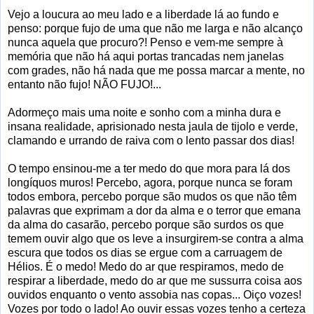
Vejo a loucura ao meu lado e a liberdade lá ao fundo e
penso: porque fujo de uma que não me larga e não alcanço
nunca aquela que procuro?! Penso e vem-me sempre à
memória que não há aqui portas trancadas nem janelas
com grades, não há nada que me possa marcar a mente, no
entanto não fujo! NÃO FUJO!...
Adormeço mais uma noite e sonho com a minha dura e
insana realidade, aprisionado nesta jaula de tijolo e verde,
clamando e urrando de raiva com o lento passar dos dias!
O tempo ensinou-me a ter medo do que mora para lá dos
longíquos muros! Percebo, agora, porque nunca se foram
todos embora, percebo porque são mudos os que não têm
palavras que exprimam a dor da alma e o terror que emana
da alma do casarão, percebo porque são surdos os que
temem ouvir algo que os leve a insurgirem-se contra a alma
escura que todos os dias se ergue com a carruagem de
Hélios. É o medo! Medo do ar que respiramos, medo de
respirar a liberdade, medo do ar que me sussurra coisa aos
ouvidos enquanto o vento assobia nas copas... Oiço vozes!
Vozes por todo o lado! Ao ouvir essas vozes tenho a certeza