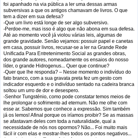
foi apanhado na via pública a ler uma dessas armas
subversivas a que os antigos chamavam de livros. O que
tem a dizer em sua defesa?
-Que um livro está longe de ser algo subversivo.
-Perdoe-me, mas isso é algo que não abona em sua defesa.
Até ao momento você já violou várias leis, algumas de
grande gravidade. Senão vejamos: possuir papel e canetas
em casa, possuir livros, recusar-se a ler na Grande Rede
Unificada Para Entretenimento Social as grandes obras,
dos grande autores, nomeadamente os ensaios do nosso
líder, o grande Hidrogenus... Quer que continue?
-Quer que lhe responda? – Nesse momento o indivíduo do
fato branco, com a sua gravata preta fez um gesto com
indicador esquerdo e o indivíduo sentado na cadeira branca
soltou um urro de dor e desespero.
-Senhor Tungsténio, como pode constatar temos meios de
lhe prolongar o sofrimento ad eternum. Não me olhe com
esse ar. Sabemos que conhece a expressão. Sim também
já os lemos! Afinal porque os iríamos proibir? Se as massas
se afastavam deles com toda a naturalidade, qual a
necessidade de nós nos opormos? Não... Foi muito mais
fácil ir com elas e mostrar-lhes todos os pontos negativos...