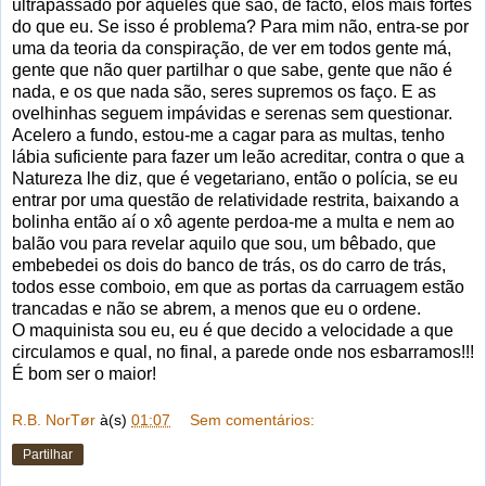
ultrapassado por aqueles que são, de facto, elos mais fortes
do que eu. Se isso é problema? Para mim não, entra-se por
uma da teoria da conspiração, de ver em todos gente má,
gente que não quer partilhar o que sabe, gente que não é
nada, e os que nada são, seres supremos os faço. E as
ovelhinhas seguem impávidas e serenas sem questionar.
Acelero a fundo, estou-me a cagar para as multas, tenho
lábia suficiente para fazer um leão acreditar, contra o que a
Natureza lhe diz, que é vegetariano, então o polícia, se eu
entrar por uma questão de relatividade restrita, baixando a
bolinha então aí o xô agente perdoa-me a multa e nem ao
balão vou para revelar aquilo que sou, um bêbado, que
embebedei os dois do banco de trás, os do carro de trás,
todos esse comboio, em que as portas da carruagem estão
trancadas e não se abrem, a menos que eu o ordene.
O maquinista sou eu, eu é que decido a velocidade a que
circulamos e qual, no final, a parede onde nos esbarramos!!!
É bom ser o maior!
R.B. NorTør
à(s)
01:07
Sem comentários:
Partilhar