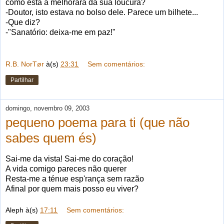
como está a melhorara da sua loucura?
-Doutor, isto estava no bolso dele. Parece um bilhete...
-Que diz?
-"Sanatório: deixa-me em paz!"
R.B. NorTør
à(s)
23:31
Sem comentários:
Partilhar
domingo, novembro 09, 2003
pequeno poema para ti (que não
sabes quem és)
Sai-me da vista! Sai-me do coração!
A vida comigo pareces não querer
Resta-me a ténue esp'rança sem razão
Afinal por quem mais posso eu viver?
Aleph
à(s)
17:11
Sem comentários: