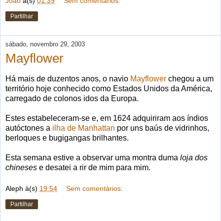
João
à(s)
01:39
Sem comentários:
Partilhar
sábado, novembro 29, 2003
Mayflower
Há mais de duzentos anos, o navio
Mayflower
chegou a um
território hoje conhecido como Estados Unidos da América,
carregado de colonos idos da Europa.
Estes estabeleceram-se e, em 1624 adquiriram aos índios
autóctones a
ilha de Manhattan
por uns baús de vidrinhos,
berloques e bugigangas brilhantes.
Esta semana estive a observar uma montra duma
loja dos
chineses
e desatei a rir de mim para mim.
Aleph
à(s)
19:54
Sem comentários:
Partilhar