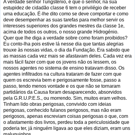
A verdade senhor Tungsténio, é que o senhor, na sua
estupidez de cidadão classe 6 tem o privilégio de receber
uma educação. É-lhe dito como se deve comportar e como
deve desempenhar as suas tarefas para melhor servir os
interesses superiores dos grandes mestres da classe 1e,
acima de todos os outros, o nosso grande Hidrogénio.
Quer que lhe diga a verdade sobre como foram proibidos?
Eu conto-lha pois estive lá nesse dia que tantas alegrias
trouxe às nossas vidas, o dia da Fundação. Era sabido que
as massas cada vez mais se afastavam deles. Cada vez era
mais fácil fazer com que os jovens não os lessem, os
nossos agentes no sistema de ensino tratavam disso. Os
agentes infiltrados na cultura trataram de fazer com que
quem os escrevia bem e perigosamente fosse, passo a
passo, tendo menos vontade e os que não se tornaram
partidários da Causa foram desaparecendo, absorvidos
pela G.R.U.P.E.S., ou morrendo. Sim, muitos eram velhos.
Tinham lido obras perigosas, convivido com ideias
perigosas, conhecido fulanos perigosos, mas não eram
perigosos, apenas escreviam coisas perigosas o que, com
o afastamento dos livros, perdeu toda a periculosidade que
poderia ter, já ninguém ligava ao que eles diziam, eram uns
maluquinhos.