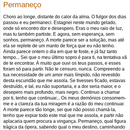
Permaneço
Choro ao longe, distante do calor da alma. O fulgor dos dias
passou e eu permaneci. Estagnei neste mundo gelado,
onde só encontro dor e desespero. Eras o meu raio de luz,
mas tu também partiste. E agora, sem esperança, sem
sonhos, permaneço. A morte parece ser a solução, mas até
ela se replete de um manto de força que eu não tenho.
Ainda parece ontem o dia em que te foste, e já faz tanto
tempo... Sei que o meu último sopro é para ti, na tentativa vã
de te encontrar. À muito que ouvi os teus passos, e esses
foram só para partir. Não te censuro, nunca. Compreendo a
tua necessidade de um amor mais límpido, não revestido
desta escuridão que me assola. Se tivesses ficado, estavas
destruído, e tal, eu não suportaria, e a dor seria maior, e o
desepero mais profundo, mais negro. Continuo a chamar
por ti, tenho que continuar... Os meus demónios consomem-
me e a clareza da tua miragem é a razão do meu continuar.
A morte parece tão longe, sei que não posso chamá-la,
tenho que expiar todo este mal que me assola, e partir não
aplacaria quem procura a vingança. Permaneço, qual figura
trágica da ópera, sabendo qual o meu destino, caminhando