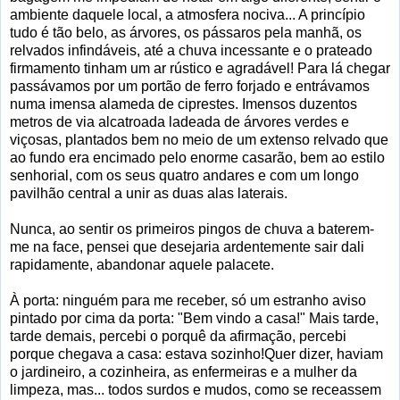
ambiente daquele local, a atmosfera nociva... A princípio
tudo é tão belo, as árvores, os pássaros pela manhã, os
relvados infindáveis, até a chuva incessante e o prateado
firmamento tinham um ar rústico e agradável! Para lá chegar
passávamos por um portão de ferro forjado e entrávamos
numa imensa alameda de ciprestes. Imensos duzentos
metros de via alcatroada ladeada de árvores verdes e
viçosas, plantados bem no meio de um extenso relvado que
ao fundo era encimado pelo enorme casarão, bem ao estilo
senhorial, com os seus quatro andares e com um longo
pavilhão central a unir as duas alas laterais.
Nunca, ao sentir os primeiros pingos de chuva a baterem-
me na face, pensei que desejaria ardentemente sair dali
rapidamente, abandonar aquele palacete.
À porta: ninguém para me receber, só um estranho aviso
pintado por cima da porta: "Bem vindo a casa!" Mais tarde,
tarde demais, percebi o porquê da afirmação, percebi
porque chegava a casa: estava sozinho!Quer dizer, haviam
o jardineiro, a cozinheira, as enfermeiras e a mulher da
limpeza, mas... todos surdos e mudos, como se receassem