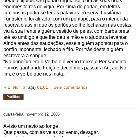
betão e tijolos. Um portão erguia-se, com as suas duas
enormes torres de vigia. Por cima do portão, em letras
luminosas podia-se ler as palavras: Reserva Lusitânia.
Tungsténio foi atirado, com um pontapé, para o interior da
reserva e assim que os portões se lhe fecharam nas costas,
viu à sua frente alguém, vestido de peles, com barba preta
até ao umbigo e que lhe deu a mão e o ajudou a levantar.
Ainda antes das saudações, esse alguém apontou para o
portão imponente, fechado e frio. Por trás deste alguém
escrevera a sangue:
“No princípio era o Verbo e o verbo trouxe o Pensamento.
Fomos ganhando Força e decidimos passar à Acção. No
fim, é o verbo que nos mata...”
R.B. NorTør
à(s)
01:01
Sem comentários:
Partilhar
quarta-feira, novembro 12, 2003
Avisto um navio ao longe
Que passa, com as velas ao vento, devagar.