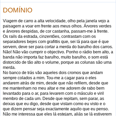
DOMÍNIO
Viagem de carro a alta velocidade, olho pela janela vejo a
paisagem a voar em frente aos meus olhos. Árvores verdes
e árvores despidas, de cor castanha, passam-me à frente.
Os rails da estrada, cinzentões, contrastam com os
separadores bejes com grafittis que, sei lá para que é que
servem, deve ser para cortar a merda do barulho dos carros.
Não! Não vão cumprir o objectivo. Ponho o rádio bem alto, a
banda não importa faz barulho, muito barulho, o som está
distorcido de tão alto o volume, porque as colunas são uma
merda.
No banco de trás vão aqueles dois cromos que andam
sempre colados a mim. Tou-me a cagar para o eles
andarem atrás de mim, desde que não refilem, desde que
me mantenham no meu altar e me adorem de rabo bem
levantado para o ar, para levarem com o másculo e viril
membro de cada um. Desde que repitam, sem parar, as
deixas que eu digo, desde que vistam como eu visto e o
que dizem pensar seja exactamente aquilo que eu penso.
Não me interessa que eles lá estejam, aliás se lá estiverem