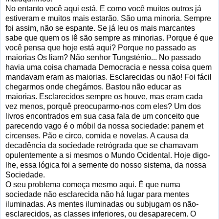
No entanto você aqui está. E como você muitos outros já
estiveram e muitos mais estarão. São uma minoria. Sempre
foi assim, não se espante. Se já leu os mais marcantes
sabe que quem os lê são sempre as minorias. Porque é que
você pensa que hoje está aqui? Porque no passado as
maiorias Os liam? Não senhor Tungsténio... No passado
havia uma coisa chamada Democracia e nessa coisa quem
mandavam eram as maiorias. Esclarecidas ou não! Foi fácil
chegarmos onde chegámos. Bastou não educar as
maiorias. Esclarecidos sempre os houve, mas eram cada
vez menos, porquê preocuparmo-nos com eles? Um dos
livros encontrados em sua casa fala de um conceito que
parecendo vago é o móbil da nossa sociedade: panem et
circenses. Pão e circo, comida e novelas. A causa da
decadência da sociedade retrógrada que se chamavam
opulentemente a si mesmos o Mundo Ocidental. Hoje digo-
lhe, essa lógica foi a semente do nosso sistema, da nossa
Sociedade.
O seu problema começa mesmo aqui. É que numa
sociedade não esclarecida não há lugar para mentes
iluminadas. As mentes iluminadas ou subjugam os não-
esclarecidos, as classes inferiores, ou desaparecem. O