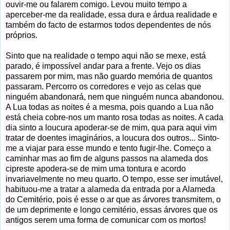
ouvir-me ou falarem comigo. Levou muito tempo a
aperceber-me da realidade, essa dura e árdua realidade e
também do facto de estarmos todos dependentes de nós
próprios.
Sinto que na realidade o tempo aqui não se mexe, está
parado, é impossível andar para a frente. Vejo os dias
passarem por mim, mas não guardo memória de quantos
passaram. Percorro os corredores e vejo as celas que
ninguém abandonará, nem que ninguém nunca abandonou.
A Lua todas as noites é a mesma, pois quando a Lua não
está cheia cobre-nos um manto rosa todas as noites. A cada
dia sinto a loucura apoderar-se de mim, qua para aqui vim
tratar de doentes imaginários, a loucura dos outros... Sinto-
me a viajar para esse mundo e tento fugir-lhe. Começo a
caminhar mas ao fim de alguns passos na alameda dos
cipreste apodera-se de mim uma tontura e acordo
invariavelmente no meu quarto. O tempo, esse ser imutável,
habituou-me a tratar a alameda da entrada por a Alameda
do Cemitério, pois é esse o ar que as árvores transmitem, o
de um deprimente e longo cemitério, essas árvores que os
antigos serem uma forma de comunicar com os mortos!