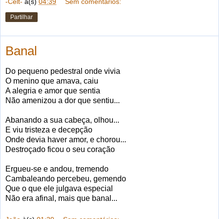
-Celt-
à(s)
04:39
Sem comentários:
Partilhar
Banal
Do pequeno pedestral onde vivia
O menino que amava, caiu
A alegria e amor que sentia
Não amenizou a dor que sentiu...
Abanando a sua cabeça, olhou...
E viu tristeza e decepção
Onde devia haver amor, e chorou...
Destroçado ficou o seu coração
Ergueu-se e andou, tremendo
Cambaleando percebeu, gemendo
Que o que ele julgava especial
Não era afinal, mais que banal...