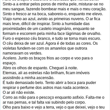
Sinto-a a entrar pelos poros de minha pele, misturar-se no
meu sangue, fazendo bombear mais e mais o meu coração.
Sinto o fresco ar na boca, saboreio-o, enquanto me elevo.
Viajo rumo ao azul, avisto as primeiras nuvens. O ar fica
mais leve, dificil de inspirar. Sinto a humidade das
proximidades de um castelo imaginário, enquanto se
formam e escorrem pela minha face lágrimas de orvalho.
Furo o espesso céu branco, e tudo se torna mais escuro.
O céu deixa de ser azul. Agora é de todas as cores. Os
violetas fundem-se com os amarelos que outrora
namoravam os verdes.
Acelero. Junto os braços frios ao corpo e voo para o
espaço.
Abro os olhos de espanto. Cheguei à noite.
Eternas, ali as estrelas não brilham, ficam imóveis
assistindo a minha ascensão.
É tudo demasiado belo. Tento abrir a boca para puder
respirar o perfume dos astros mas nada acontece.
O ar ali não existe.
Corro as mão para o pescoço enquanto asfixio. Falta-me o
ar nas pernas, e tal falta vai subindo pelo corpo.
Olho para baixo e vejo a terra, vejo o que deixei, vejo o teu