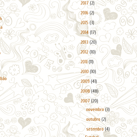
►
2017
(2)
►
2016
(2)
h
►
2015
(3)
da
►
2014
(17)
►
2013
(20)
►
2012
(10)
o
►
2011
(11)
►
2010
(10)
abão
►
2009
(41)
►
2008
(48)
▼
2007
(20)
►
novembro
(3)
►
outubro
(2)
▼
setembro
(4)