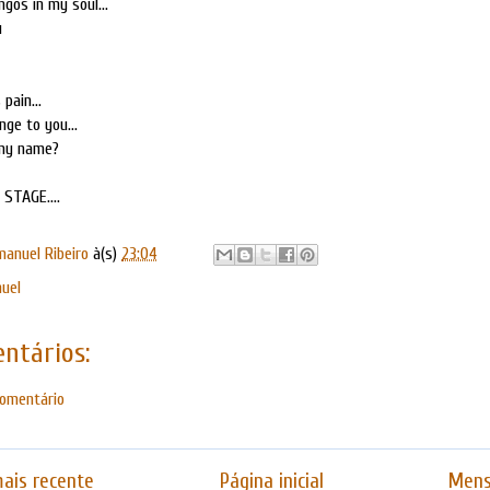
gos in my soul...
u
pain...
nge to you...
 my name?
 STAGE....
manuel Ribeiro
à(s)
23:04
uel
ntários:
comentário
ais recente
Página inicial
Mens