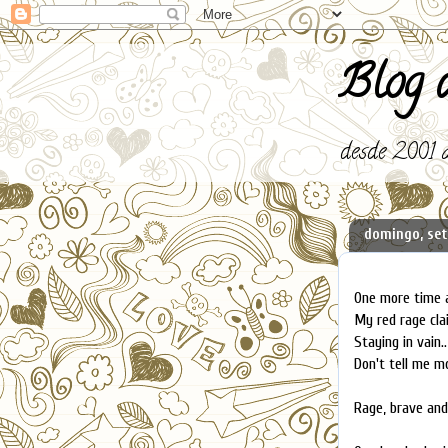
Blog d
desde 2001 a
domingo, set
One more time a
My red rage clai
Staying in vain..
Don't tell me m
Rage, brave and