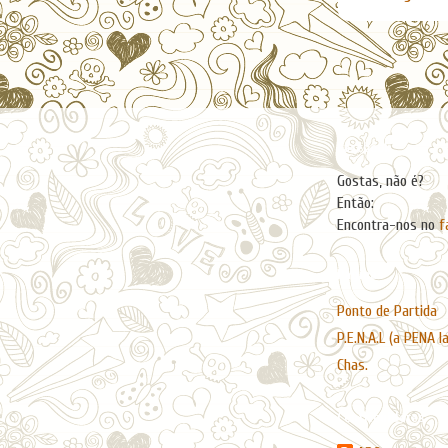
Facebook
Gostas, não é?
Então:
Encontra-nos no
f
Páginas
Ponto de Partida
P.E.N.A.L (a PENA l
Chas.
Contribuidores