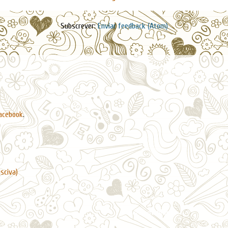
Subscrever:
Enviar feedback (Atom)
acebook
.
asciva)
Arquivo do blogue