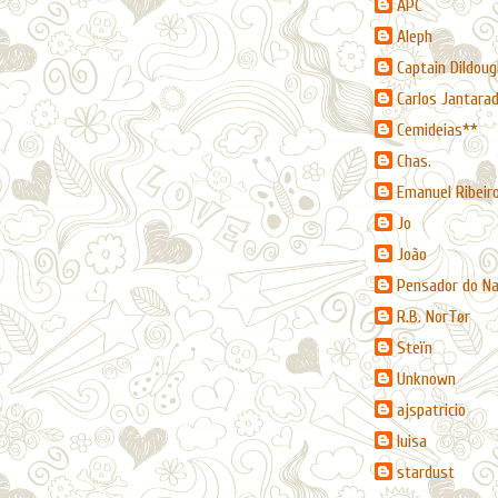
APC
Aleph
Captain Dildoug
Carlos Jantara
Cemideias**
Chas.
Emanuel Ribeir
Jo
João
Pensador do N
R.B. NorTør
Steïn
Unknown
ajspatricio
luisa
stardust