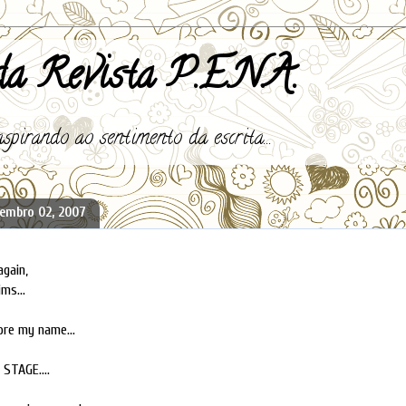
a Revista P.E.N.A.
spirando ao sentimento da escrita...
embro 02, 2007
gain,
ms...
ore my name...
 STAGE....