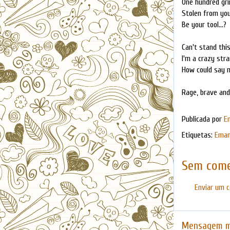
One hundred grin
Stolen from yo
Be your tool...?
Can't stand this 
I'm a crazy stra
How could say
Rage, brave and
Publicada por
E
Etiquetas:
Eman
Sem come
Enviar um 
Mensagem m