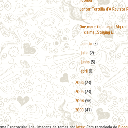
Futebol
Jantar Tertúlia d´A Revista P
.........
One more time again,My red
claims...Staying i...
►
agosto
(3)
►
julho
(2)
►
junho
(5)
►
abril
(1)
►
2006
(23)
►
2005
(23)
►
2004
(56)
►
2003
(47)
ema Espetacular, Lda.. Imagens de temas por
latex
. Com tecnologia do
Blogg