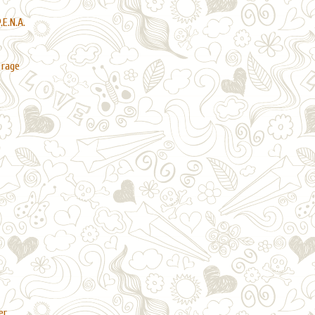
.E.N.A.
 rage
er
.