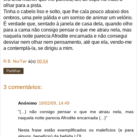
olhar para a pista.
Tinha o cabelo liso e solto, que lhe caía pouco abaixo dos
ombros, uma pele pálida e um sorriso de animar um velório.
É verdade que, sentado à janela de casa dela, quando olho
para a cama não consigo pensar o que me atraiu nela, mas
naquela noite parecia Afrodite encarnada e não consegui
desviar nem olhar nem pensamento, até que ela, vendo-me
a contemplá-la, se dirigiu a mim.
R.B. NorTør
à(s)
00:54
Partilhar
3 comentários:
Anónimo
18/02/09, 14:49
"(...) não consigo pensar o que me atraiu nela, mas
naquela noite parecia Afrodite encarnada (...)"
Nesta frase estão exemplificados os malefícios (e para
alguns, benefício) da bebida LOL