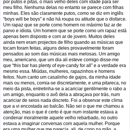
por putos e pitas, o mais velho deles com idade para ser
meu filho. Nenhuma delas no entanto se parece com filhas
minhas. Eles são claramente putos, como se diz em inglês
“boys will be boys” e não há roupa ou atitude que o disfarce.
Um rapaz que se porte como homem no máximo faz ar de
parvo e idiota. Um homem que se porte como um rapaz está
apenas bem disposto e com ar de jovem. Muitos deles
ainda nem eram projectos de filho quando as músicas que
tocam foram feitas, alguns deles provavelmente foram
pensados ao som das músicas mais melosas. Um amigo
meu, americano, que um dia ali esteve comigo disse-me
que “this bar has plenty of eye-candy for all” e a verdade era
mesmo essa. Miúdas, mulheres, rapazinhos e homens
feitos. Num canto um casalinho de gajos, da minha idade
mais ou menos, comia-se discretamente, e uma pitareca, no
meio da pista, entretinha-se a acariciar gentilmente o rabo a
um amigo, enquanto o avô dela a abraçava por trás, num
acariciar de seios nada discreto. Foi a observar este clima
que a vi encostada ao balcão. Não sei o que me chamou a
atenção, mas o que é certo é que num instante estava a
condenar moralmente aquele velho rebarbado, no outro
estava a imaginar conversas com aquela mulher. Porque
era uma mulher que me parecia, ali, de copo na mão, a