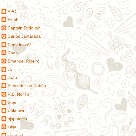
Contribuidores
APC
Aleph
Captain Dildough
Carlos Jantarada
Cemideias**
Chas.
Emanuel Ribeiro
Jo
João
Pensador do Nabão
R.B. NorTør
Steïn
Unknown
ajspatricio
luisa
stardust