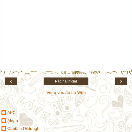
‹
›
Página inicial
Ver a versão da Web
Contribuidores
APC
Aleph
Captain Dildough