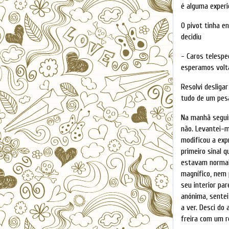
é alguma experi
O pivot tinha e
decidiu
- Caros telespe
esperamos volta
Resolvi desliga
tudo de um pes
Na manhã seguin
não. Levantei-m
modificou a exp
primeiro sinal 
estavam normai
magnífico, nem 
seu interior pa
anónima, sentei
a ver. Desci do
freira com um r