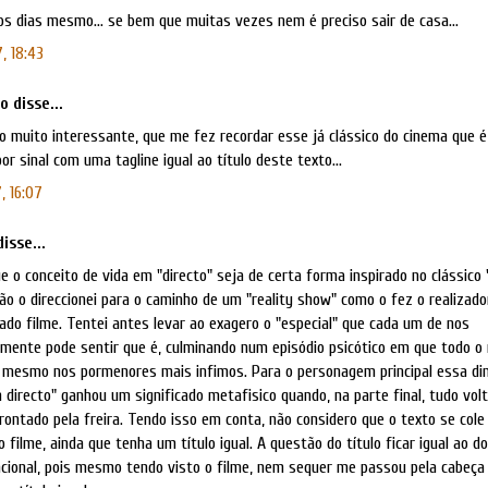
s dias mesmo... se bem que muitas vezes nem é preciso sair de casa...
, 18:43
 disse...
o muito interessante, que me fez recordar esse já clássico do cinema que 
or sinal com uma tagline igual ao título deste texto...
, 16:07
isse...
e o conceito de vida em "directo" seja de certa forma inspirado no clássic
o o direccionei para o caminho de um "reality show" como o fez o realizado
do filme. Tentei antes levar ao exagero o "especial" que cada um de nos
vamente pode sentir que é, culminando num episódio psicótico em que todo o
 mesmo nos pormenores mais infimos. Para o personagem principal essa d
 directo" ganhou um significado metafisico quando, na parte final, tudo vol
rontado pela freira. Tendo isso em conta, não considero que o texto se col
 filme, ainda que tenha um título igual. A questão do título ficar igual ao d
ncional, pois mesmo tendo visto o filme, nem sequer me passou pela cabeça