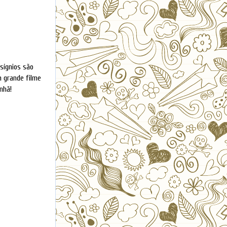
sígnios são
 grande filme
nhã!