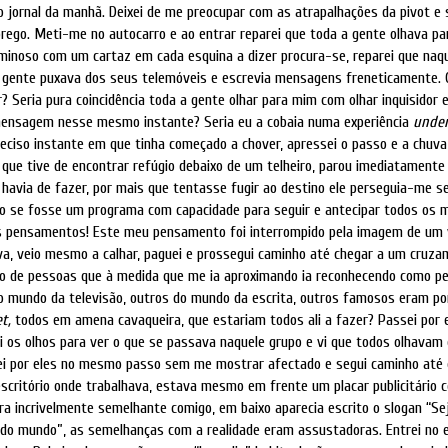
 jornal da manhã. Deixei de me preocupar com as atrapalhações da pivot e 
rego. Meti-me no autocarro e ao entrar reparei que toda a gente olhava p
minoso com um cartaz em cada esquina a dizer procura-se, reparei que naqu
 gente puxava dos seus telemóveis e escrevia mensagens freneticamente. 
? Seria pura coincidência toda a gente olhar para mim com olhar inquisidor 
ensagem nesse mesmo instante? Seria eu a cobaia numa experiência
unde
reciso instante em que tinha começado a chover, apressei o passo e a chuv
 que tive de encontrar refúgio debaixo de um telheiro, parou imediatamente 
 havia de fazer, por mais que tentasse fugir ao destino ele perseguia-me 
mo se fosse um programa com capacidade para seguir e antecipar todos os 
s pensamentos! Este meu pensamento foi interrompido pela imagem de um
a, veio mesmo a calhar, paguei e prossegui caminho até chegar a um cruz
o de pessoas que à medida que me ia aproximando ia reconhecendo como p
 mundo da televisão, outros do mundo da escrita, outros famosos eram po
et,
todos em amena cavaqueira,
que estariam todos ali a fazer? Passei por 
tei os olhos para ver o que se passava naquele grupo e vi que todos olhava
ei por eles no mesmo passo sem me mostrar afectado e segui caminho até 
escritório onde trabalhava, estava mesmo em frente um placar publicitári
ra incrivelmente semelhante comigo, em baixo aparecia escrito o slogan “Se
 do mundo”, as semelhanças com a realidade eram assustadoras. Entrei no es