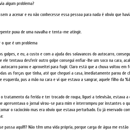
via algum problema?
ssem a acenar e eu não conhecesse essa pessoa para nada é obvio que havi
repente puxa de uma navalha e tenta-me atingir.
r o que é um problema
os golpes, e eu, a custo e com a ajuda dos solavancos do autocarro, conseg
e ele tentava desferir outro golpe consegui enfiar-lhe um soco na cara, ac
 autocarro parou e aproveitei para fugir. Claro está que a chuva voltou em 
odas as forças que tinha, até que cheguei a casa, imediatamente parou de c
e esquerda, pus a mão na cara e vi que estava a sangrar, aquele filho da 
o tratamento da ferida e ter trocado de roupa, liguei a televisão, estava a 
que apresentava o jornal virou-se para mim e interrompeu por instantes o q
etomar o raciocínio mas era obvio que estava perturbado. Eu já enervado com
a:
se passa aqui!!!? Não têm uma vida própria, porque carga de água me estão 