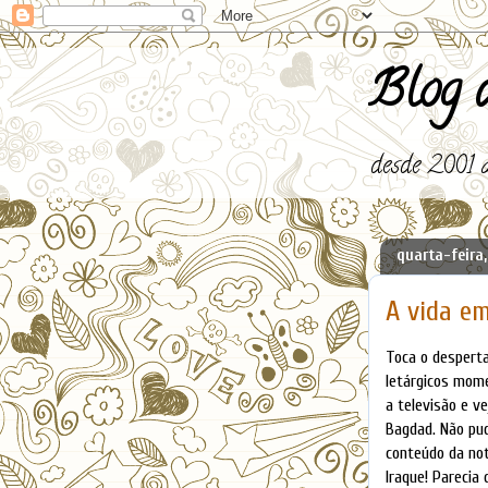
Blog d
desde 2001 a
quarta-feira,
A vida em
Toca o desperta
letárgicos mom
a televisão e v
Bagdad. Não
pud
conteúdo da not
Iraque! Parecia