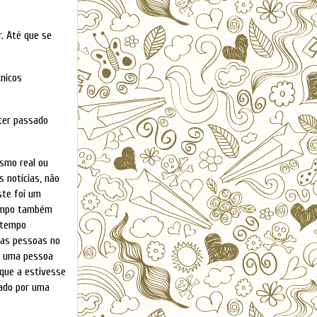
r. Até que se
cnicos
 ter passado
esmo real ou
s notícias, não
ste foi um
tempo também
 tempo
 as pessoas no
is uma pessoa
 que a estivesse
dado por uma