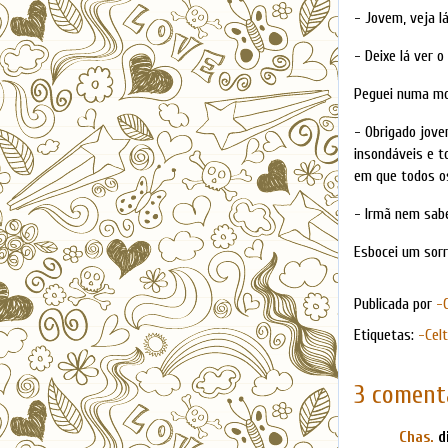
- Jovem, veja l
- Deixe lá ver o
Peguei numa moe
- Obrigado jove
insondáveis e 
em que todos o
- Irmã nem sab
Esbocei um sorr
Publicada por
-
Etiquetas:
-Cel
3 comentá
Chas.
di