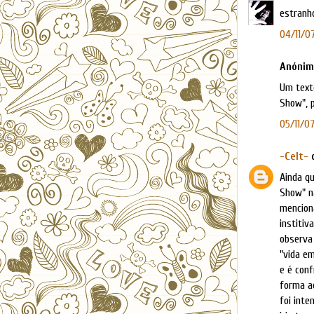
estranho
04/11/07
Anónimo
Um text
Show", p
05/11/07
-Celt-
d
Ainda qu
Show" nã
menciona
institi
observa
"vida em
e é conf
forma ao
foi inte