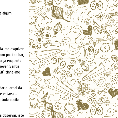
a algum
uia-me esquivar.
abou por tombar,
força enquanto
hover. Sentia
%&#) tinha-me
dar o jornal da
ue estava a
 tudo aquilo
a observar, isto