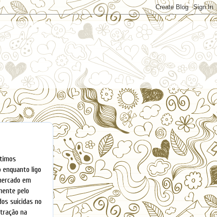
ltimos
 enquanto ligo
 mercado
em
mente pelo
dos suicidas no
ntração na