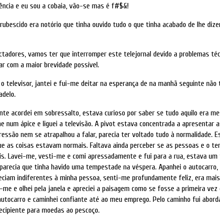
ência e eu sou a cobaia, vão-se mas é f#$&!
nrubescido era notório que tinha ouvido tudo o que tinha acabado de lhe dize
ctadores, vamos ter que interromper este telejornal devido a problemas té
r com a maior brevidade possível.
r o televisor, jantei e fui-me deitar na esperança de na manhã seguinte não
adelo.
te acordei em sobressalto, estava curioso por saber se tudo aquilo era m
e num ápice e liguei a televisão. A pivot estava concentrada a apresentar a
ressão nem se atrapalhou a falar, parecia ter voltado tudo à normalidade. E
que as coisas estavam normais. Faltava ainda perceber se as pessoas e o 
s. Lavei-me, vesti-me e comi apressadamente e fui para a rua, estava um
parecia que tinha havido uma tempestade na véspera. Apanhei o autocarro,
reciam indiferentes à minha pessoa, senti-me profundamente feliz, era ma
-me e olhei pela janela e apreciei a paisagem como se fosse a primeira vez
 autocarro e caminhei confiante até ao meu emprego. Pelo caminho fui abor
ecipiente para moedas ao pescoço.