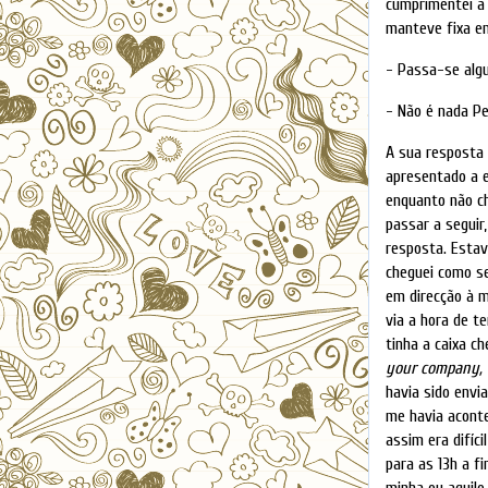
cumprimentei a 
manteve fixa em
- Passa-se alg
- Não é nada Pe
A sua resposta
apresentado a e
enquanto não ch
passar a segui
resposta. Esta
cheguei como s
em direcção à m
via a hora de t
tinha a caixa c
your company, 
havia sido env
me havia aconte
assim era difíc
para as 13h a f
minha ou aquilo