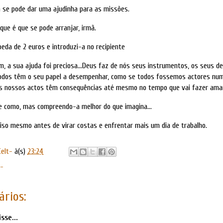
á se pode dar uma ajudinha para as missões.
 que é que se pode arranjar, irmã.
da de 2 euros e introduzi-a no recipiente
m, a sua ajuda foi preciosa…Deus faz de nós seus instrumentos, os seus de
todos têm o seu papel a desempenhar, como se todos fossemos actores num
s nossos actos têm consequências até mesmo no tempo que vai fazer ama
e como, mas compreendo-a melhor do que imagina…
iso mesmo antes de virar costas e enfrentar mais um dia de trabalho.
Celt-
à(s)
23:24
t-
rios:
sse...