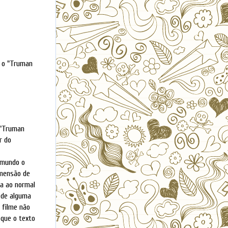
é o "Truman
o "Truman
r do
 mundo o
imensão de
ta ao normal
e de alguma
o filme não
 que o texto