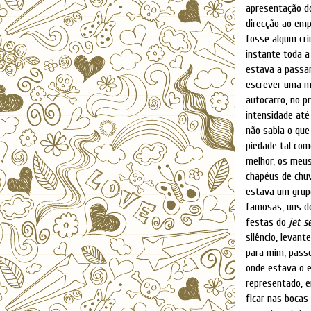
apresentação do
direcção ao emp
fosse algum cri
instante toda a
estava a passar
escrever uma m
autocarro, no p
intensidade até
não sabia o que
piedade tal co
melhor, os meu
chapéus de chuv
estava um grup
famosas, uns do
festas do
jet s
silêncio, levan
para mim, pass
onde estava o 
representado, e
ficar nas bocas