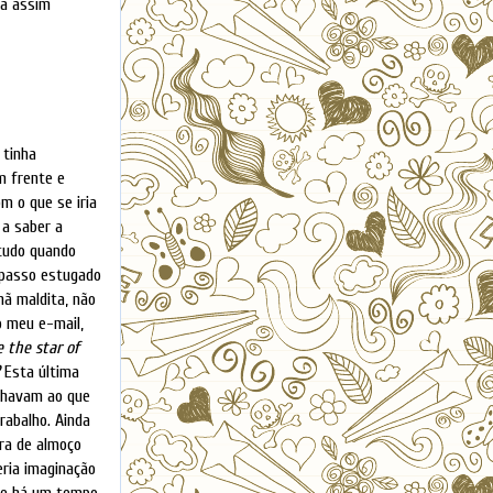
da assim
 tinha
m frente e
m o que se iria
 a saber a
tudo quando
 passo estugado
hã maldita, não
o meu e-mail,
 the star of
Esta última
elhavam ao que
rabalho. Ainda
ora de almoço
eria imaginação
 de há um tempo