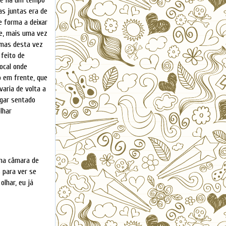
as juntas era de
e forma a deixar
de, mais uma vez
 mas desta vez
feito de
ocal onde
o em frente, que
varia de volta a
ugar sentado
lhar
uma câmara de
s para ver se
lhar, eu já