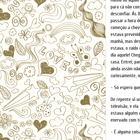
para cá não con
desconfiar. Ás 
passar a hora d
começou a chov
estava prevenid
manhã, mas dest
estava, o ruído
dia aquele! Che
casa. Entrei, 
ainda assim não
curiosamente, n
- Só espero que
De repente vi u
televisão, e el
estava alguém q
enervado com to
- É alguma cois