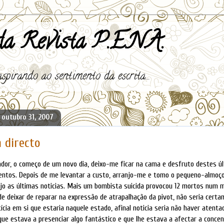
a Revista P.E.N.A.
spirando ao sentimento da escrita...
 outubro 31, 2007
 directo
dor, o começo de um novo dia, deixo-me ficar na cama e desfruto destes ú
entos. Depois de me levantar a custo, arranjo-me e tomo o pequeno-almoço
ejo as últimas noticias. Mais um bombista suicida provocou 12 mortos num
e deixar de reparar na expressão de atrapalhação da pivot, não seria certa
ícia em si que estaria naquele estado, afinal noticia seria não haver atenta
 que estava a presenciar algo fantástico e que lhe estava a afectar a conce