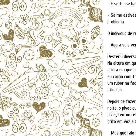
- E se fosse ha
- Se me estive
problema.
O indivíduo de 
- Agora vais ve
Desferiu divers
Na altura em qu
altura em que o
eu corria com t
um rubor na fac
atingido.
Depois de fazer 
noite, o pivot 
dizer, tentou r
grito em voz alt
- Mas que raio 