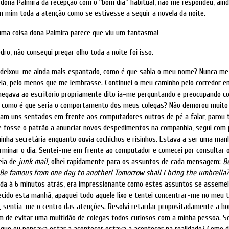
dona Palmira da recepção com o “bom dia” habitual, não me respondeu, ain
 mim toda a atenção como se estivesse a seguir a novela da noite.
uma coisa dona Palmira parece que viu um fantasma!
dro, não consegui pregar olho toda a noite foi isso.
 deixou-me ainda mais espantado, como é que sabia o meu nome? Nunca me
la, pelo menos que me lembrasse. Continuei o meu caminho pelo corredor e
egava ao escritório propriamente dito ia-me perguntando e preocupando co
r, como é que seria o comportamento dos meus colegas? Não demorou muito
vam uns sentados em frente aos computadores outros de pé a falar, parou 
e fosse o patrão a anunciar novos despedimentos na companhia, segui com
inha secretária enquanto ouvia cochichos e risinhos. Estava a ser uma man
erminar o dia. Sentei-me em frente ao computador e comecei por consultar 
heia de
junk mail
, olhei rapidamente para os assuntos de cada mensagem:
Be
Be famous from one day to another! Tomorrow shall i bring the umbrella?
iada à 6 minutos atrás, era impressionante como estes assuntos se assem
cido esta manhã, apaguei todo aquele lixo e tentei concentrar-me no meu t
il, sentia-me o centro das atenções. Resolvi retardar propositadamente a h
im de evitar uma multidão de colegas todos curiosos com a minha pessoa. S
 que eu pensava estar a acontecer estava a acontecer na realidade? Como