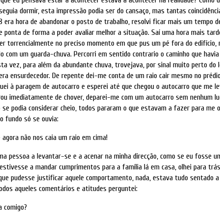
seguia dormir, esta impressão podia ser do cansaço, mas tantas coincidênci
18 era hora de abandonar o posto de trabalho, resolvi ficar mais um tempo d
e ponta de forma a poder avaliar melhor a situação. Saí uma hora mais tar
er torrencialmente no preciso momento em que pus um pé fora do edifício,
o com um guarda-chuva. Percorri em sentido contrario o caminho que havia 
a vez, para além da abundante chuva, trovejava, por sinal muito perto do l
 era ensurdecedor. De repente dei-me conta de um raio cair mesmo no prédi
guei à paragem de autocarro e esperei até que chegou o autocarro que me le
parou imediatamente de chover, deparei-me com um autocarro sem nenhum l
 se podia considerar cheio, todos pararam o que estavam a fazer para me o
o fundo só se ouvia:
 agora não nos caia um raio em cima!
ma pessoa a levantar-se e a acenar na minha direcção, como se eu fosse 
a estivesse a mandar cumprimentos para a família lá em casa, olhei para trá
ue pudesse justificar aquele comportamento, nada, estava tudo sentado a o
dos aqueles comentários e atitudes perguntei:
a comigo?