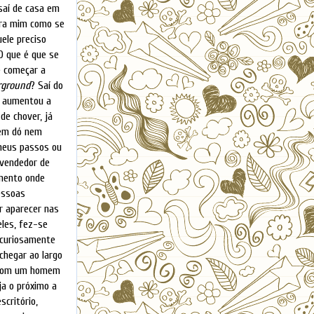
saí de casa em
ara mim como se
ele preciso
O que é que se
e começar a
rground
? Saí do
a aumentou a
de chover, já
sem dó nem
meus passos ou
 vendedor de
amento onde
essoas
r aparecer nas
eles, fez-se
m curiosamente
chegar ao largo
o com um homem
ja o próximo a
critório,