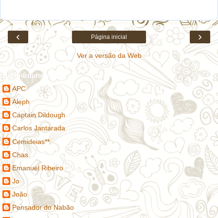
‹
›
Página inicial
Ver a versão da Web
Contribuidores
APC
Aleph
Captain Dildough
Carlos Jantarada
Cemideias**
Chas.
Emanuel Ribeiro
Jo
João
Pensador do Nabão