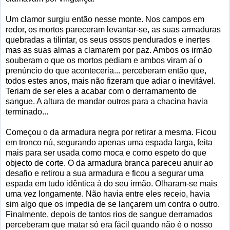
Um clamor surgiu então nesse monte. Nos campos em
redor, os mortos pareceram levantar-se, as suas armaduras
quebradas a tilintar, os seus ossos pendurados e inertes
mas as suas almas a clamarem por paz. Ambos os irmão
souberam o que os mortos pediam e ambos viram aí o
prenúncio do que aconteceria... perceberam então que,
todos estes anos, mais não fizeram que adiar o inevitável.
Teriam de ser eles a acabar com o derramamento de
sangue. A altura de mandar outros para a chacina havia
terminado...
Começou o da armadura negra por retirar a mesma. Ficou
em tronco nú, segurando apenas uma espada larga, feita
mais para ser usada como moca e como espeto do que
objecto de corte. O da armadura branca pareceu anuir ao
desafio e retirou a sua armadura e ficou a segurar uma
espada em tudo idêntica à do seu irmão. Olharam-se mais
uma vez longamente. Não havia entre eles receio, havia
sim algo que os impedia de se lançarem um contra o outro.
Finalmente, depois de tantos rios de sangue derramados
perceberam que matar só era fácil quando não é o nosso