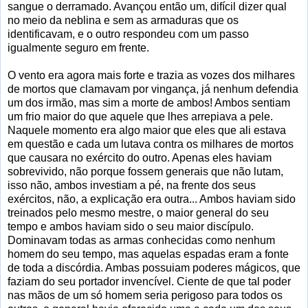
sangue o derramado. Avançou então um, difícil dizer qual
no meio da neblina e sem as armaduras que os
identificavam, e o outro respondeu com um passo
igualmente seguro em frente.
O vento era agora mais forte e trazia as vozes dos milhares
de mortos que clamavam por vingança, já nenhum defendia
um dos irmão, mas sim a morte de ambos! Ambos sentiam
um frio maior do que aquele que lhes arrepiava a pele.
Naquele momento era algo maior que eles que ali estava
em questão e cada um lutava contra os milhares de mortos
que causara no exército do outro. Apenas eles haviam
sobrevivido, não porque fossem generais que não lutam,
isso não, ambos investiam a pé, na frente dos seus
exércitos, não, a explicação era outra... Ambos haviam sido
treinados pelo mesmo mestre, o maior general do seu
tempo e ambos haviam sido o seu maior discípulo.
Dominavam todas as armas conhecidas como nenhum
homem do seu tempo, mas aquelas espadas eram a fonte
de toda a discórdia. Ambas possuiam poderes mágicos, que
faziam do seu portador invencível. Ciente de que tal poder
nas mãos de um só homem seria perigoso para todos os