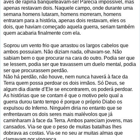
aves de rapina banqueteavam-se! Parecia impossível, mas
apenas restavam dois. Naquele campo, onde durante uma
semana homens lutaram, homens morreram, homens
entraram para a história, apenas dois restavam, eles os
dois, que haviam começado aquela guerra, seriam também
quem acabaria finalmente com ela.
Soprou um vento frio que arrastou os largos cabelos que
ambos possuiam. Não diziam nada, olhavam-se. Não
sabiam bem o que procurar na cara do outro. Podia ser que
se lessem, podia ser que travassem um duelo mental, podia
ser que procurassem perdão.
Não há perdão, não houve, nem nunca haverá à face da
Terra quem possa perdoar os dois irmãos. Só Deus, se
algum dia diante d’Ele se encontrarem, os poderá perdoar.
As histórias que se contam é que o motivo pelo qual a
guerra durou tanto tempo é porque o próprio Diabo os
expulsou do Inferno. Ninguém diria no entanto que se
enfrentavam os dois seres mais malévolos que já
caminharam à face da Terra. Ambos pareciam jovens, mas
cansados. Via-se que o peso de muitas batalhas lhes
dobrava as costas. Via-se no seu ar muitas almas que
clamavam por vingança.