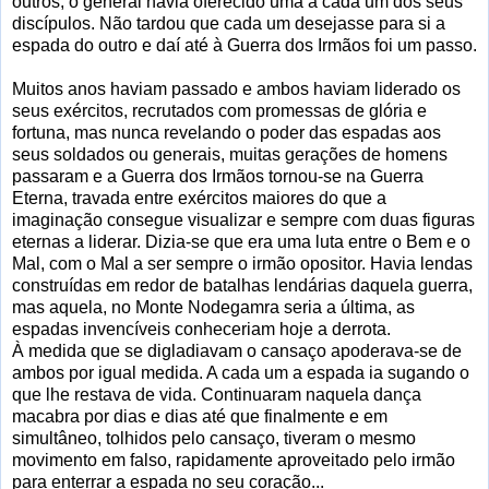
outros, o general havia oferecido uma a cada um dos seus
discípulos. Não tardou que cada um desejasse para si a
espada do outro e daí até à Guerra dos Irmãos foi um passo.
Muitos anos haviam passado e ambos haviam liderado os
seus exércitos, recrutados com promessas de glória e
fortuna, mas nunca revelando o poder das espadas aos
seus soldados ou generais, muitas gerações de homens
passaram e a Guerra dos Irmãos tornou-se na Guerra
Eterna, travada entre exércitos maiores do que a
imaginação consegue visualizar e sempre com duas figuras
eternas a liderar. Dizia-se que era uma luta entre o Bem e o
Mal, com o Mal a ser sempre o irmão opositor. Havia lendas
construídas em redor de batalhas lendárias daquela guerra,
mas aquela, no Monte Nodegamra seria a última, as
espadas invencíveis conheceriam hoje a derrota.
À medida que se digladiavam o cansaço apoderava-se de
ambos por igual medida. A cada um a espada ia sugando o
que lhe restava de vida. Continuaram naquela dança
macabra por dias e dias até que finalmente e em
simultâneo, tolhidos pelo cansaço, tiveram o mesmo
movimento em falso, rapidamente aproveitado pelo irmão
para enterrar a espada no seu coração...