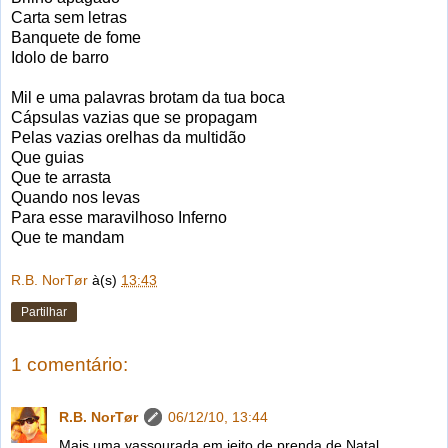
Carta sem letras
Banquete de fome
Idolo de barro
Mil e uma palavras brotam da tua boca
Cápsulas vazias que se propagam
Pelas vazias orelhas da multidão
Que guias
Que te arrasta
Quando nos levas
Para esse maravilhoso Inferno
Que te mandam
R.B. NorTør
à(s)
13:43
Partilhar
1 comentário:
R.B. NorTør
06/12/10, 13:44
Mais uma vassourada em jeito de prenda de Natal.