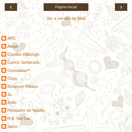
‹
›
Página inicial
Ver a versão da Web
Contribuidores
APC
Aleph
Captain Dildough
Carlos Jantarada
Cemideias**
Chas.
Emanuel Ribeiro
Jo
João
Pensador do Nabão
R.B. NorTør
Steïn