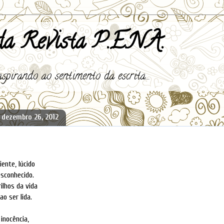
a Revista P.E.N.A.
spirando ao sentimento da escrita...
, dezembro 26, 2012
iente, lúcido
sconhecido.
ilhos da vida
o ser lida.
inocência,