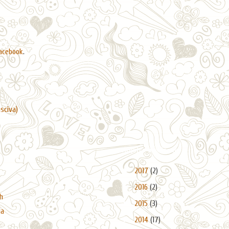
acebook
.
asciva)
Arquivo do blogue
►
2017
(2)
►
2016
(2)
h
►
2015
(3)
da
►
2014
(17)