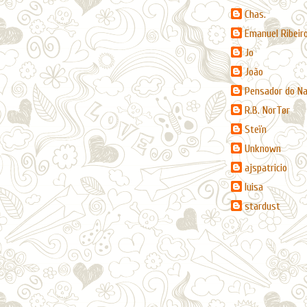
Chas.
Emanuel Ribeir
Jo
João
Pensador do N
R.B. NorTør
Steïn
Unknown
ajspatricio
luisa
stardust