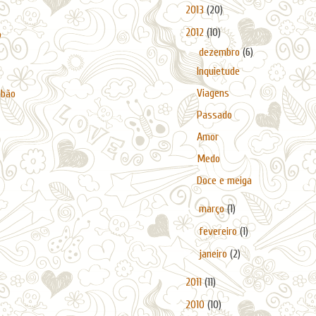
►
2013
(20)
▼
2012
(10)
o
▼
dezembro
(6)
Inquietude
Viagens
abão
Passado
Amor
Medo
Doce e meiga
►
março
(1)
►
fevereiro
(1)
►
janeiro
(2)
►
2011
(11)
►
2010
(10)