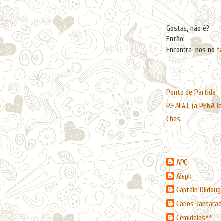
Facebook
Gostas, não é?
Então:
Encontra-nos no
f
Páginas
Ponto de Partida
P.E.N.A.L (a PENA l
Chas.
Contribuidores
APC
Aleph
Captain Dildoug
Carlos Jantara
Cemideias**