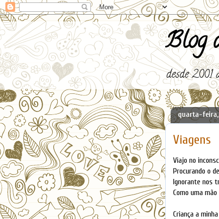
Blog d
desde 2001 a
quarta-feira
Viagens
Viajo no inconsc
Procurando o de
Ignorante nos tr
Como uma mão a
Criança a minha 