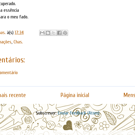
cuperado.
 a essência
para o meu fado.
has.
à(s)
17:34
inações
,
Chas.
ntários:
comentário
ais recente
Página inicial
Mens
Subscrever:
Enviar feedback (Atom)