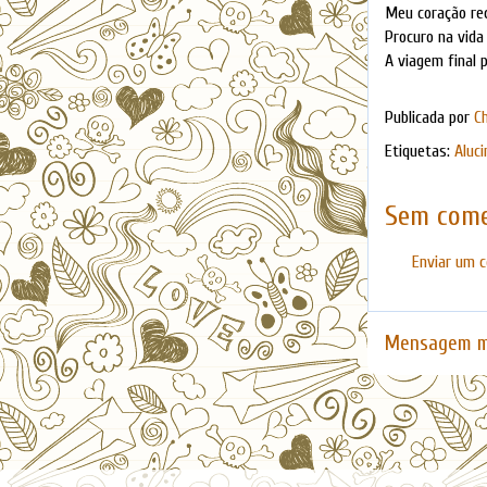
Meu coração re
Procuro na vida
A viagem final 
Publicada por
C
Etiquetas:
Aluc
Sem come
Enviar um 
Mensagem m