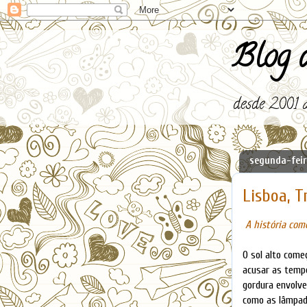
Blog d
desde 2001 a
segunda-feira
Lisboa, T
A história come
O sol alto come
acusar as temp
gordura envolve
como as lâmpada