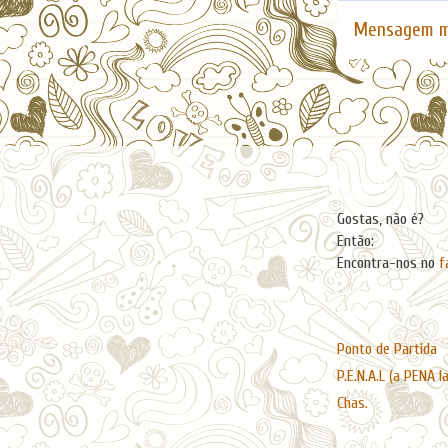
Mensagem m
Facebook
Gostas, não é?
Então:
Encontra-nos no
f
Páginas
Ponto de Partida
P.E.N.A.L (a PENA l
Chas.