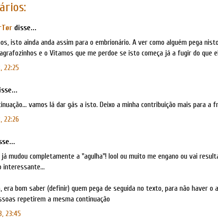
ários:
rTør
disse...
os, isto ainda anda assim para o embrionário. A ver como alguém pega nisto
agrafozinhos e o Vitamos que me perdoe se isto começa já a fugir do que el
, 22:25
sse...
inuação... vamos lá dar gás a isto. Deixo a minha contribuição mais para a fr
, 22:26
se...
 já mudou completamente a "agulha"! lool ou muito me engano ou vai result
 interessante...
, era bom saber (definir) quem pega de seguida no texto, para não haver o 
ssoas repetirem a mesma continuação
3, 23:45