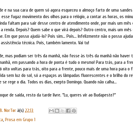
de e na sua cara de quem só agora esqueceu o almoço farto de uma sandes 
e esse fugaz movimento dos olhos para o relógio, a contar as horas, os min
inda faltam para sair desse centro de atendimento onde, por mais um mês o
r a renda. Depois? Quem sabe o que virá depois? Outro centro, mais um mês 
. Em que posso ajudá-lo? Pois sim... Pois... Infelizmente não o posso ajuda
 assistência técnica. Pois, também lamento. Vai tu!
de, mas podiam ser três da manhã, não fosse às três da manhã não haver t
manhã, em passando a hora de ponta é tudo o mesmo! Para trás, para a fren
ó oito voltas para trás, oito para a frente, pouco mais de uma hora para o fi
ida sem luz do sol, só a espaços as lâmpadas fluorescentes e o brilho do re
e se rege o dia. Todos os dias, exepto Domingo. Quando não calha...
oque de saída, resto da tarde livre. "Lu, queres vir ao Budapeste?"
B. NorTør
à(s)
22:13
ta
,
Prosa em Grupo 1