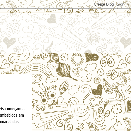
veis começam a
s embebidos em
 amareladas