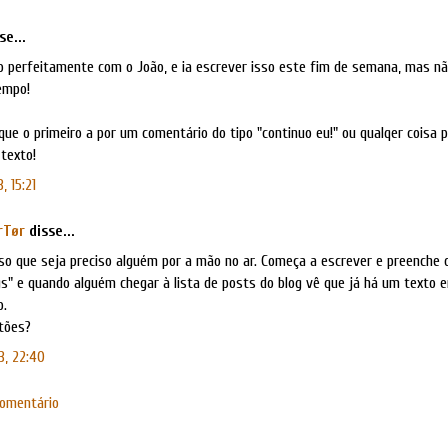
se...
o perfeitamente com o João, e ia escrever isso este fim de semana, mas nã
empo!
 que o primeiro a por um comentário do tipo "continuo eu!" ou qualqer coisa p
texto!
, 15:21
rTør
disse...
so que seja preciso alguém por a mão no ar. Começa a escrever e preenche
s" e quando alguém chegar à lista de posts do blog vê que já há um texto 
o.
tões?
3, 22:40
comentário