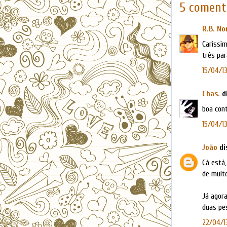
5 coment
R.B. No
Caríssim
três par
15/04/13
Chas.
di
boa cont
15/04/13
João
dis
Cá está,
de muito
Já agora
duas pe
22/04/1