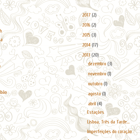
Arquivo do blogue
►
2017
(2)
►
2016
(2)
h
►
2015
(3)
da
►
2014
(17)
▼
2013
(20)
►
dezembro
(3)
o
►
novembro
(1)
►
outubro
(1)
abão
►
agosto
(1)
▼
abril
(4)
Estações
Lisboa, Três da Tarde...
Imperfeições do coração