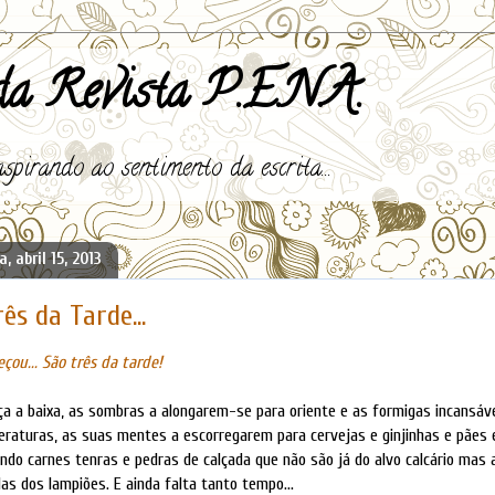
a Revista P.E.N.A.
spirando ao sentimento da escrita...
, abril 15, 2013
rês da Tarde...
çou... São três da tarde!
ça a baixa, as sombras a alongarem-se para oriente e as formigas incansá
eraturas, as suas mentes a escorregarem para cervejas e ginjinhas e pãe
ndo carnes tenras e pedras de calçada que não são já do alvo calcário mas
s dos lampiões. E ainda falta tanto tempo...