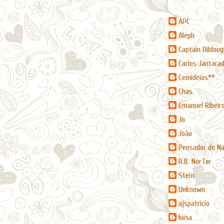
Contribuidores
APC
Aleph
Captain Dildoug
Carlos Jantara
Cemideias**
Chas.
Emanuel Ribeir
Jo
João
Pensador do N
R.B. NorTør
Steïn
Unknown
ajspatricio
luisa