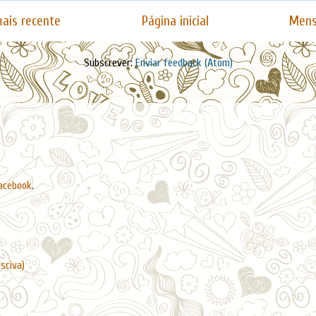
ais recente
Página inicial
Mens
Subscrever:
Enviar feedback (Atom)
acebook
.
asciva)