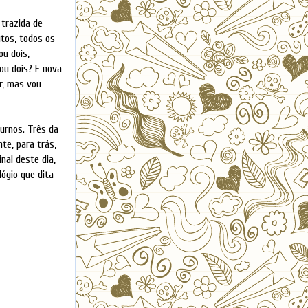
trazida de
utos, todos os
u dois,
ou dois? E nova
r, mas vou
urnos. Três da
te, para trás,
nal deste dia,
lógio que dita