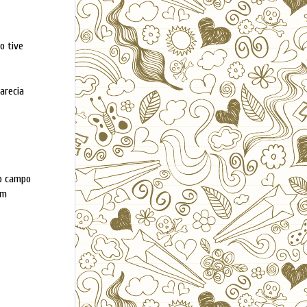
o tive
arecia
 o campo
em