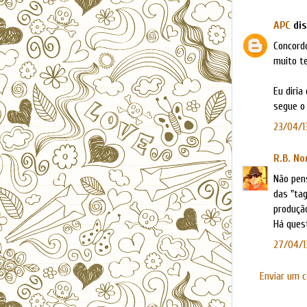
APC
dis
Concord
muito t
Eu diria
segue o 
23/04/13
R.B. No
Não pen
das "tag
produçã
Há ques
27/04/1
Enviar um 