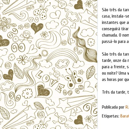
São três da tar
casa, instala-s
instantes que a
conseguirá tira
chamada. O nome
passá-lo para a
São três da tar
tarde, onze da 
para a frente, s
ou noite? Uma v
as horas por qu
Três da tarde, t
Publicada por
R.
Etiquetas:
Bara