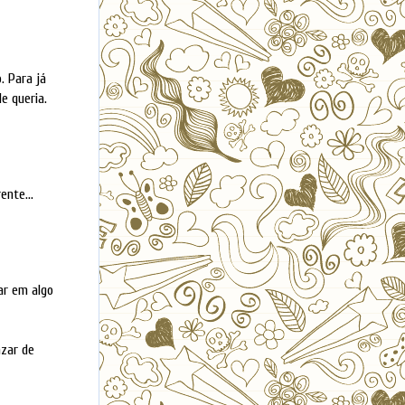
. Para já
e queria.
ente...
ar em algo
azar de