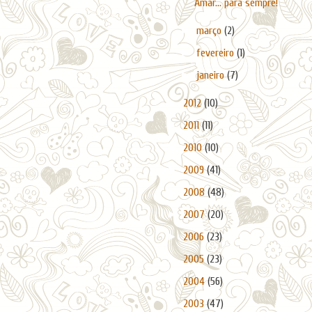
Amar… para sempre!
►
março
(2)
►
fevereiro
(1)
►
janeiro
(7)
►
2012
(10)
►
2011
(11)
►
2010
(10)
►
2009
(41)
►
2008
(48)
►
2007
(20)
►
2006
(23)
►
2005
(23)
►
2004
(56)
►
2003
(47)