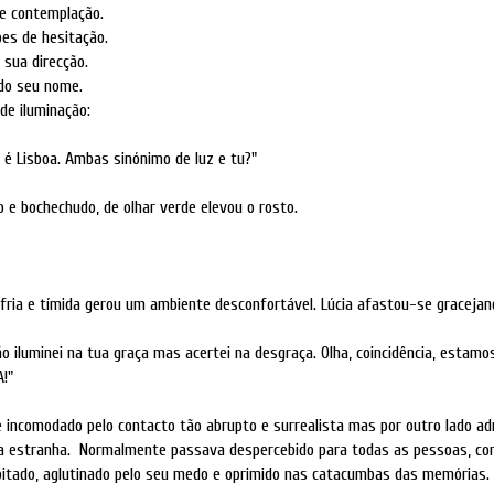
e contemplação.
ões de hesitação.
 sua direcção.
 do seu nome.
de iluminação:
a é Lisboa. Ambas sinónimo de luz e tu?"
 e bochechudo, de olhar verde elevou o rosto.
fria e tímida gerou um ambiente desconfortável. Lúcia afastou-se gracejan
ão iluminei na tua graça mas acertei na desgraça. Olha, coincidência, estam
!"
 incomodado pelo contacto tão abrupto e surrealista mas por outro lado ad
da estranha. Normalmente passava despercebido para todas as pessoas, co
itado, aglutinado pelo seu medo e oprimido nas catacumbas das memórias.