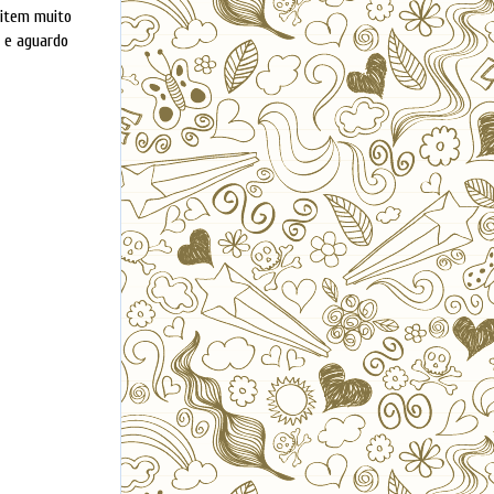
mitem muito
i e aguardo