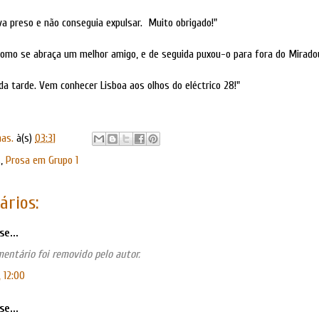
va preso e não conseguia expulsar. Muito obrigado!"
como se abraça um melhor amigo, e de seguida puxou-o para fora do Mirado
da tarde. Vem conhecer Lisboa aos olhos do eléctrico 28!"
has.
à(s)
03:31
.
,
Prosa em Grupo 1
ários:
se...
mentário foi removido pelo autor.
, 12:00
se...