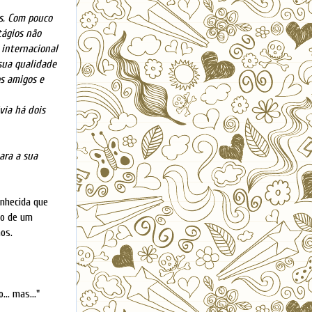
s. Com pouco
tágios não
 internacional
 sua qualidade
os amigos e
via há dois
ara a sua
onhecida que
ro de um
os.
.. mas..."