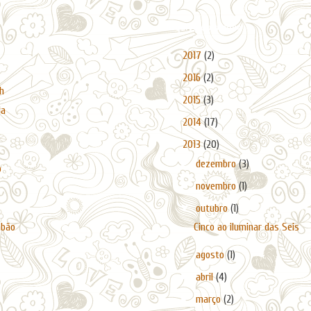
Arquivo do blogue
►
2017
(2)
►
2016
(2)
h
►
2015
(3)
da
►
2014
(17)
▼
2013
(20)
►
dezembro
(3)
o
►
novembro
(1)
▼
outubro
(1)
abão
Cinco ao iluminar das Seis
►
agosto
(1)
►
abril
(4)
►
março
(2)