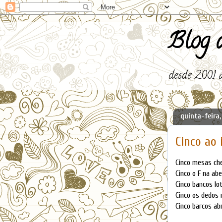
Blog d
desde 2001 a
quinta-feira,
Cinco ao 
Cinco mesas che
Cinco o F na abe
Cinco bancos lo
Cinco os dedos
Cinco barcos ab