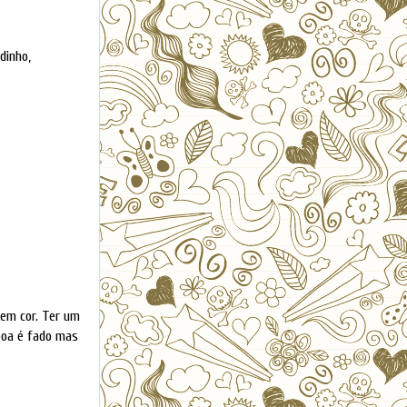
dinho,
sem cor. Ter um
sboa é fado mas