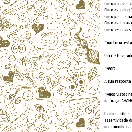
Cinco minutos d
Cinco as pulsaç
Cinco passos na
Cinco as letras
Cinco segundos 
"Sou Lúcia, est
Um rosto corado
"Pedro... "
A sua resposta 
"Pelos vistos n
da Graça. AHAHA
Pedro sentiu-se
assertividade 
num mundo inab