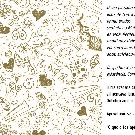
O seu passado 
mais de trinta 
remunerados - 
sediada na Maia
de vida. Perdeu
familiares; dei
Em cinco anos 
anos, suicidou-
Despediu-se em 
existência. Co
Lúcia acabara d
alimentava junt
Outubro ameno e
Aproximou-se, c
"O que a fez ap