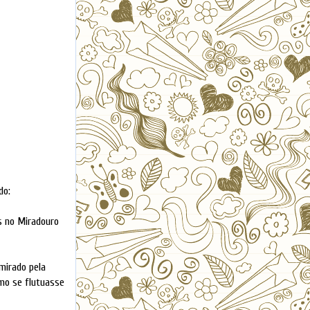
do:
os no Miradouro
mirado pela
mo se flutuasse