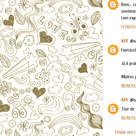
Bem... c
sentimen
com expe
17/10/13
APC
dis
Fantástic
Já li p
Muitos 
18/10/13,
APC
dis
Tive de 
18/10/13
Enviar um 