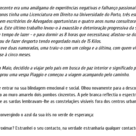
recente era uma amálgama de experiências negativas e falhanço passionai
anos tinha uma Licenciatura em Direito na Universidade do Porto, três es
em escritórios de Advogados oportunistas e quatro anos numa consultora
. Este último trabalho levou-o à exaustão e deterioração progressiva da
 tempo de lazer - e para dormir as 8 horas que necessitava; afastou-se d
xou de fazer desporto tendo engordado mais de 15 Kilos.
teve duas namoradas, uma traiu-o com um colega e a última, com quem vi
se à cinco meses.
Maio, decidido a viajar pelo país em busca de paz interior e significado p
mprou uma vespa Piaggio e começou a viagem acampando pelo caminho.
e entrar na sua blindagem emocional e social. Olhou novamente para a desc
o ao muro amarelo dois pombos cinzentos. A pele branca reflectia o espect
 as sardas lembravam-lhe as constelações visíveis fora dos centros urban
onvergindo o azul da sua íris no verde de esperança:
roximar? Estranhei o seu contacto, na verdade estranharia qualquer contacto.