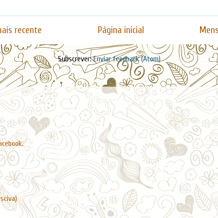
ais recente
Página inicial
Mens
Subscrever:
Enviar feedback (Atom)
acebook
.
asciva)