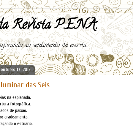
a Revista P.E.N.A.
spirando ao sentimento da escrita...
 outubro 17, 2013
iluminar das Seis
ias na esplanada.
rtura fotográfica.
tados de paixão.
 no gradeamento.
raçando o estuário.