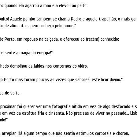
co quando ela agarrou a mão e a elevou ao peito.
nito! Aquele pombo também se chama Pedro e aquele trapalhão, o mais gor
to de alimentar quem conheço pelo nome."
 de Porto, em repouso na calçada, e ofereceu ao (recém) conhecido:
e sente a magia da energia!"
hado demolhou os lábios nos contornos do vidro.
do Porto mas foram poucas as vezes que saboreei este licor divino."
po de volta.
proximar foi querer ver uma fotografia nítida em vez de algo desfocado e 
te em vez da estátua fria e cinzenta. Não precisas de viver no passado... Li
do!"
a arrepiar. Há algum tempo que não sentia estímulos corporais e chorou.