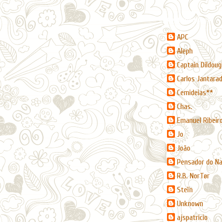
Contribuidores
APC
Aleph
Captain Dildoug
Carlos Jantara
Cemideias**
Chas.
Emanuel Ribeir
Jo
João
Pensador do N
R.B. NorTør
Steïn
Unknown
ajspatricio