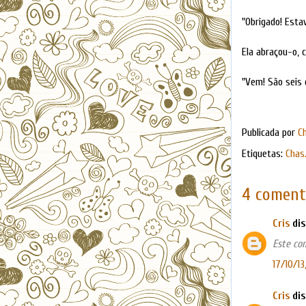
"Obrigado! Esta
Ela abraçou-o, 
"Vem! São seis 
Publicada por
C
Etiquetas:
Chas
4 coment
Cris
dis
Este co
17/10/13
Cris
dis