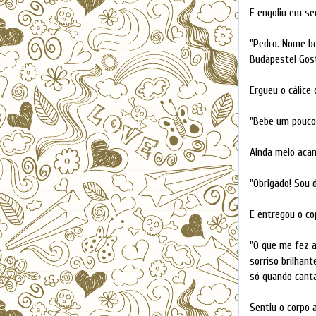
E engoliu em se
"Pedro. Nome bo
Budapeste! Gos
Ergueu o cálice
"Bebe um pouco 
Ainda meio acan
"Obrigado! Sou 
E entregou o co
"O que me fez a
sorriso brilhan
só quando canta
Sentiu o corpo 