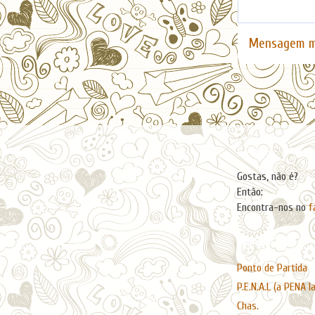
Mensagem m
Facebook
Gostas, não é?
Então:
Encontra-nos no
f
Páginas
Ponto de Partida
P.E.N.A.L (a PENA l
Chas.