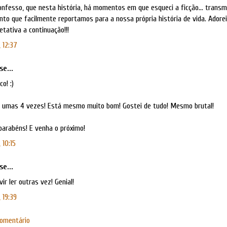
onfesso, que nesta história, há momentos em que esqueci a ficção... trans
to que facilmente reportamos para a nossa própria história de vida. Adore
tativa a continuação!!!
, 12:37
se...
o! :)
raí umas 4 vezes! Está mesmo muito bom! Gostei de tudo! Mesmo brutal!
parabéns! E venha o próximo!
 10:15
se...
vir ler outras vez! Genial!
, 19:39
comentário