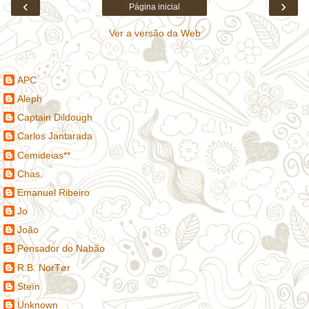
‹
›
Página inicial
Ver a versão da Web
Contribuidores
APC
Aleph
Captain Dildough
Carlos Jantarada
Cemideias**
Chas.
Emanuel Ribeiro
Jo
João
Pensador do Nabão
R.B. NorTør
Steïn
Unknown