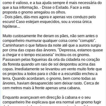
como é valioso, e a tua ajuda sempre é mais necessária do
que a tua informação. - Disse o Exilado. Face a esta
proposta o gnomo arregalou os olhos.
- Dois pães, dás-mos agora e apenas vos conduzo pelo
escuro! Caso estejam esquecidos, sou a vossa única
hipótese...
Muito custosamente lhe deram os pães, não sem antes o
companheiro murmurar qualquer coisa como "corrupto".
Caminharam o que faltava da noite até que a aurora surgiu
por cima das copas das árvores. "Depressa, estamos quase
a chegar e o tempo escasseia" incitou-os os gnomo.
Passavam pelas fogueiras da orla da cidadela no coração
da floresta quando um raio de sol despontou acima das
copas. Imediatamente se levantou um vento muito forte que
os projectou a todos para o chão e a escuridão encheu a
terra. Quando acordaram, o gnomo, bem como todas as
árvores, haviam desaparecido sem deixar rasto. Cerca de
cem metros mais à frente apenas uma cabana.
Enquanto avançavam em direcção à cabana e o seu
companheiro lhe explicava que era normal um gnomo fugir