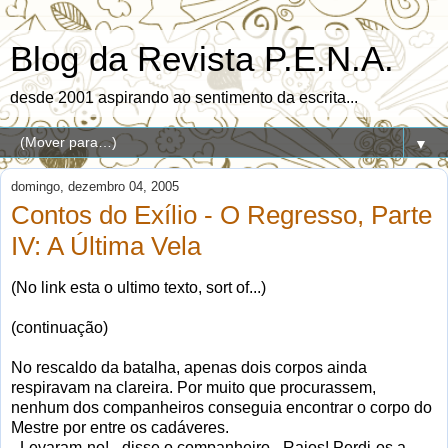
Blog da Revista P.E.N.A.
desde 2001 aspirando ao sentimento da escrita...
▼
domingo, dezembro 04, 2005
Contos do Exílio - O Regresso, Parte
IV: A Última Vela
(No link esta o ultimo texto, sort of...)
(continuação)
No rescaldo da batalha, apenas dois corpos ainda
respiravam na clareira. Por muito que procurassem,
nenhum dos companheiros conseguia encontrar o corpo do
Mestre por entre os cadáveres.
- Levaram-no! - disse o companheiro - Raios! Perdi-os a