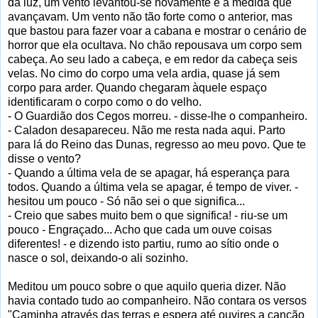
da luz, um vento levantou-se novamente e à medida que
avançavam. Um vento não tão forte como o anterior, mas
que bastou para fazer voar a cabana e mostrar o cenário de
horror que ela ocultava. No chão repousava um corpo sem
cabeça. Ao seu lado a cabeça, e em redor da cabeça seis
velas. No cimo do corpo uma vela ardia, quase já sem
corpo para arder. Quando chegaram àquele espaço
identificaram o corpo como o do velho.
- O Guardião dos Cegos morreu. - disse-lhe o companheiro.
- Caladon desapareceu. Não me resta nada aqui. Parto
para lá do Reino das Dunas, regresso ao meu povo. Que te
disse o vento?
- Quando a última vela de se apagar, há esperança para
todos. Quando a última vela se apagar, é tempo de viver. -
hesitou um pouco - Só não sei o que significa...
- Creio que sabes muito bem o que significa! - riu-se um
pouco - Engraçado... Acho que cada um ouve coisas
diferentes! - e dizendo isto partiu, rumo ao sítio onde o
nasce o sol, deixando-o ali sozinho.
Meditou um pouco sobre o que aquilo queria dizer. Não
havia contado tudo ao companheiro. Não contara os versos
"Caminha através das terras e espera até ouvires a canção