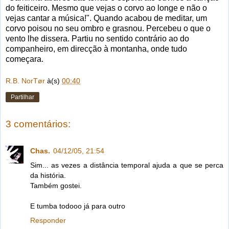
do feiticeiro. Mesmo que vejas o corvo ao longe e não o
vejas cantar a música!". Quando acabou de meditar, um
corvo poisou no seu ombro e grasnou. Percebeu o que o
vento lhe dissera. Partiu no sentido contrário ao do
companheiro, em direcção à montanha, onde tudo
começara.
R.B. NorTør
à(s)
00:40
Partilhar
3 comentários:
Chas.
04/12/05, 21:54
Sim... as vezes a distância temporal ajuda a que se perca
da história.
Também gostei.
E tumba todooo já para outro
Responder