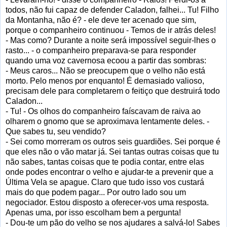
todos, não fui capaz de defender Caladon, falhei... Tu! Filho
da Montanha, não é? - ele deve ter acenado que sim,
porque o companheiro continuou - Temos de ir atrás deles!
- Mas como? Durante a noite será impossível seguir-lhes o
rasto... - o companheiro preparava-se para responder
quando uma voz cavernosa ecoou a partir das sombras:
- Meus caros... Não se preocupem que o velho não está
morto. Pelo menos por enquanto! É demasiado valioso,
precisam dele para completarem o feitiço que destruirá todo
Caladon...
- Tu! - Os olhos do companheiro faíscavam de raiva ao
olharem o gnomo que se aproximava lentamente deles. -
Que sabes tu, seu vendido?
- Sei como morreram os outros seis guardiões. Sei porque é
que eles não o vão matar já. Sei tantas outras coisas que tu
não sabes, tantas coisas que te podia contar, entre elas
onde podes encontrar o velho e ajudar-te a prevenir que a
Última Vela se apague. Claro que tudo isso vos custará
mais do que podem pagar... Por outro lado sou um
negociador. Estou disposto a oferecer-vos uma resposta.
Apenas uma, por isso escolham bem a pergunta!
- Dou-te um pão do velho se nos ajudares a salvá-lo! Sabes