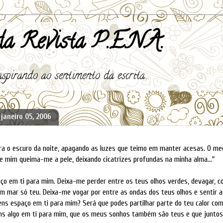
a Revista P.E.N.A.
spirando ao sentimento da escrita...
 janeiro 05, 2006
ora o escuro da noite, apagando as luzes que teimo em manter acesas. O me
e mim queima-me a pele, deixando cicatrizes profundas na minha alma..."
o em ti para mim. Deixa-me perder entre os teus olhos verdes, devagar, 
 mar só teu. Deixa-me vogar por entre as ondas dos teus olhos e sentir a
ns espaço em ti para mim? Será que podes partilhar parte do teu calor com
ens algo em ti para mim, que os meus sonhos também são teus e que junto