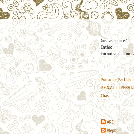
Facebook
Gostas, não é?
Então:
Encontra-nos no
f
Páginas
Ponto de Partida
P.E.N.A.L (a PENA l
Chas.
Contribuidores
APC
Aleph