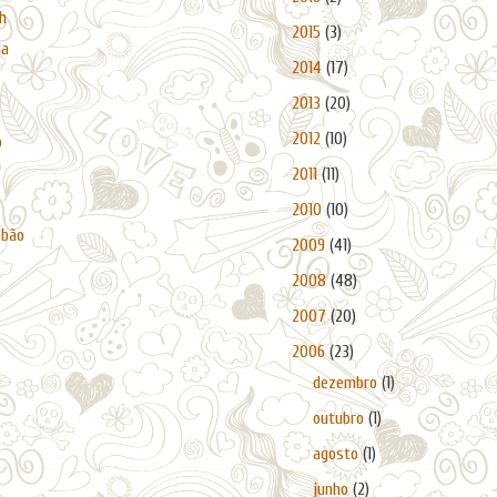
h
►
2015
(3)
da
►
2014
(17)
►
2013
(20)
►
2012
(10)
o
►
2011
(11)
►
2010
(10)
abão
►
2009
(41)
►
2008
(48)
►
2007
(20)
▼
2006
(23)
►
dezembro
(1)
►
outubro
(1)
►
agosto
(1)
►
junho
(2)