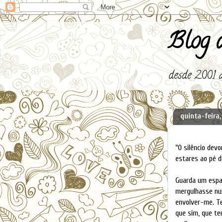
Blog d
desde 2001 a
quinta-feira,
"O silêncio dev
estares ao pé d
Guarda um espaç
mergulhasse num
envolver-me. Te
que sim, que t