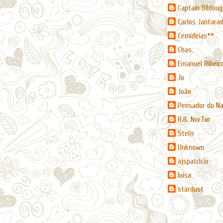
Captain Dildoug
Carlos Jantara
Cemideias**
Chas.
Emanuel Ribeir
Jo
João
Pensador do N
R.B. NorTør
Steïn
Unknown
ajspatricio
luisa
stardust