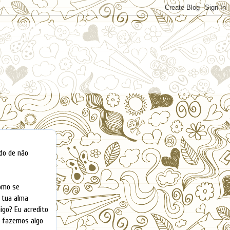
do de não
como se
 tua alma
igo? Eu acredito
s fazemos algo