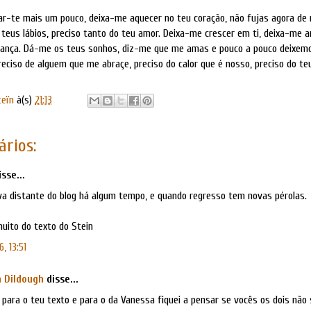
ar-te mais um pouco, deixa-me aquecer no teu coração, não fujas agora de
 teus lábios, preciso tanto do teu amor. Deixa-me crescer em ti, deixa-me 
riança. Dá-me os teus sonhos, diz-me que me amas e pouco a pouco deixem
reciso de alguem que me abraçe, preciso do calor que é nosso, preciso do te
teïn
à(s)
21:13
rios:
sse...
va distante do blog há algum tempo, e quando regresso tem novas pérolas.
uito do texto do Stein
, 13:51
 Dildough
disse...
 para o teu texto e para o da Vanessa fiquei a pensar se vocês os dois não