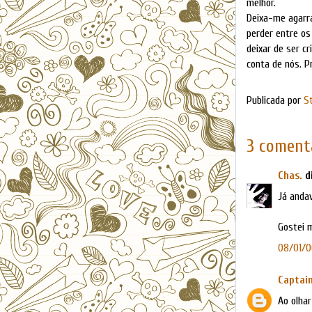
melhor.
Deixa-me agarr
perder entre os
deixar de ser c
conta de nós. P
Publicada por
S
3 comentá
Chas.
di
Já anda
Gostei m
08/01/06
Captain
Ao olhar