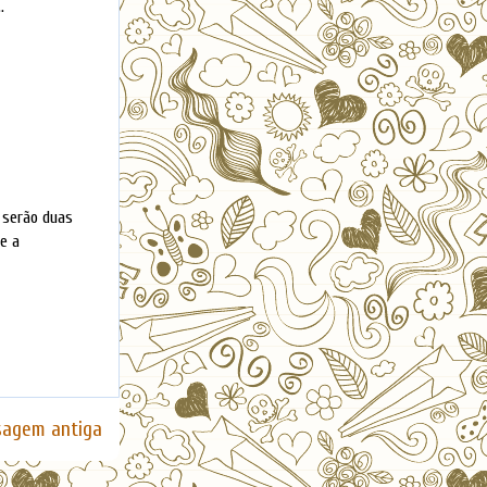
.
o serão duas
e a
agem antiga