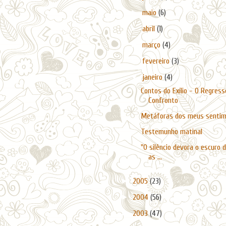
►
maio
(6)
►
abril
(1)
►
março
(4)
►
fevereiro
(3)
▼
janeiro
(4)
Contos do Exílio - O Regress
Confronto
Metáforas dos meus senti
Testemunho matinal
"O silêncio devora o escuro 
as ...
►
2005
(23)
►
2004
(56)
►
2003
(47)