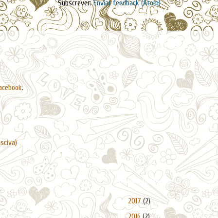
Subscrever:
Enviar feedback (Atom)
acebook
.
asciva)
Arquivo do blogue
►
2017
(2)
►
2016
(2)