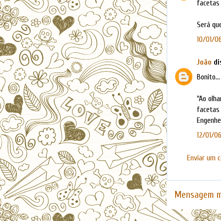
facetas
Será qu
10/01/06
João
dis
Bonito..
"Ao olha
facetas 
Engenhei
12/01/06
Enviar um 
Mensagem m