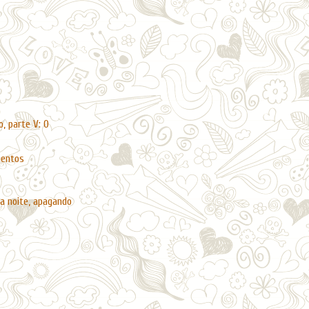
o, parte V: O
mentos
da noite, apagando