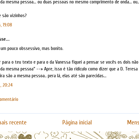
 da mesma pessoa... ou duas pessoas no mesmo comprimento de onda... ou..
e são vizinhos?
, 19:08
se...
. um pouco obssessivo, mas bonito.
r para o teu texto e para o da Vanessa fiquei a pensar se vocês os dois nã
da mesma pessoa" --» Apre, isso é tão ridículo como dizer que a D. Teresa 
ra são a mesma pessoa.. pera lá, elas até são parecidas...
, 20:24
comentário
ais recente
Página inicial
Mens