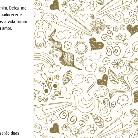
 mim. Deixa-me
amadurecer e
os a vida tomar
u amor.
 serão duas