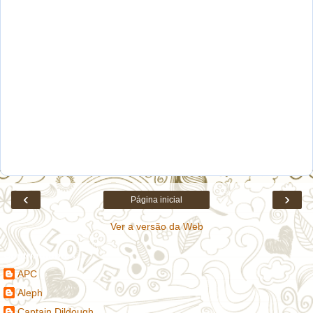
‹
›
Página inicial
Ver a versão da Web
Contribuidores
APC
Aleph
Captain Dildough