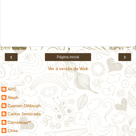
‹
›
Página inicial
Ver a versão da Web
Contribuidores
APC
Aleph
Captain Dildough
Carlos Jantarada
Cemideias**
Chas.