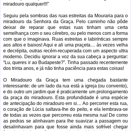
miradouro qualquer!!!”
Seguiu pela sombras das ruas estreitas da Mouraria para o
miradouro da Senhora da Graça. Pelo caminho não pôde
deixar de reparar que estas ruas tinham uma certa
semelhança com o seu cérebro, ou pelo menos com a forma
com que o imaginava. Ruas estreitas e labirínticas sempre
aos altos e baixos! Aqui e ali uma praçeta… às vezes velha
e decrépita, outras recém-recuperada com um aspecto ultra
moderno. Decidiu ignorar a voz da sua cabeça a perguntar:
“Lu, queres ir ao Budapeste?”. Tinha passado recentemente
dos trinta anos, e já não tinha paciência para estas coisas!
O Miradouro da Graça tem uma chegada bastante
interessante: de um lado da rua está a igreja (ou convento),
e do outro um jardim que é praticamente um prolongamento
da praça do miradouro. Esta profundidade é uma espécie
de antecipação do miradouro em si… Ao percorrer esta rua,
o coração de Lúcia saltava-lhe do peito, e ela lembrava-se
de todas as vezes que percorreu esta mesma rua! De como
as pedras se alinhavam para lhe suavizar a passagem ou
desalinhavam para que fosse ainda mais sofrível chegar