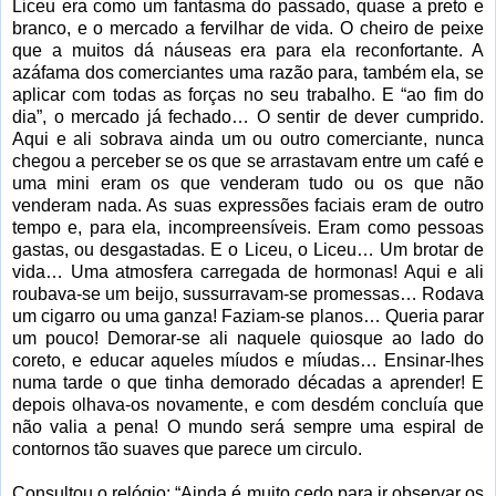
Liceu era como um fantasma do passado, quase a preto e
branco, e o mercado a fervilhar de vida. O cheiro de peixe
que a muitos dá náuseas era para ela reconfortante. A
azáfama dos comerciantes uma razão para, também ela, se
aplicar com todas as forças no seu trabalho. E “ao fim do
dia”, o mercado já fechado… O sentir de dever cumprido.
Aqui e ali sobrava ainda um ou outro comerciante, nunca
chegou a perceber se os que se arrastavam entre um café e
uma mini eram os que venderam tudo ou os que não
venderam nada. As suas expressões faciais eram de outro
tempo e, para ela, incompreensíveis. Eram como pessoas
gastas, ou desgastadas. E o Liceu, o Liceu… Um brotar de
vida… Uma atmosfera carregada de hormonas! Aqui e ali
roubava-se um beijo, sussurravam-se promessas… Rodava
um cigarro ou uma ganza! Faziam-se planos… Queria parar
um pouco! Demorar-se ali naquele quiosque ao lado do
coreto, e educar aqueles míudos e míudas… Ensinar-lhes
numa tarde o que tinha demorado décadas a aprender! E
depois olhava-os novamente, e com desdém concluía que
não valia a pena! O mundo será sempre uma espiral de
contornos tão suaves que parece um circulo.
Consultou o relógio: “Ainda é muito cedo para ir observar os