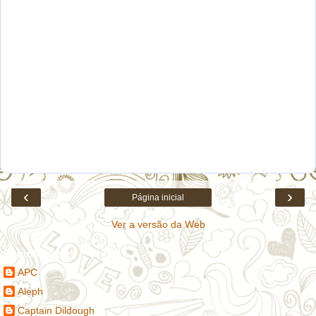
‹
›
Página inicial
Ver a versão da Web
Contribuidores
APC
Aleph
Captain Dildough