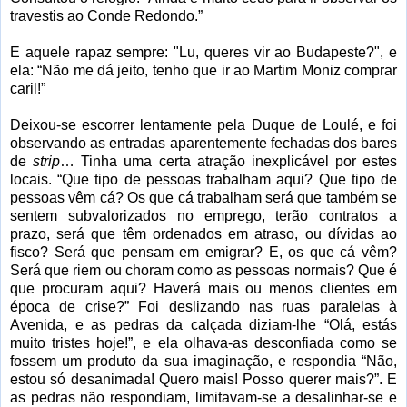
travestis ao Conde Redondo.”
E aquele rapaz sempre: "Lu, queres vir ao Budapeste?", e
ela: “Não me dá jeito, tenho que ir ao Martim Moniz comprar
caril!”
Deixou-se escorrer lentamente pela Duque de Loulé, e foi
observando as entradas aparentemente fechadas dos bares
de
strip
… Tinha uma certa atração inexplicável por estes
locais. “Que tipo de pessoas trabalham aqui? Que tipo de
pessoas vêm cá? Os que cá trabalham será que também se
sentem subvalorizados no emprego, terão contratos a
prazo, será que têm ordenados em atraso, ou dívidas ao
fisco? Será que pensam em emigrar? E, os que cá vêm?
Será que riem ou choram como as pessoas normais? Que é
que procuram aqui? Haverá mais ou menos clientes em
época de crise?” Foi deslizando nas ruas paralelas à
Avenida, e as pedras da calçada diziam-lhe “Olá, estás
muito tristes hoje!”, e ela olhava-as desconfiada como se
fossem um produto da sua imaginação, e respondia “Não,
estou só desanimada! Quero mais! Posso querer mais?”. E
as pedras não respondiam, limitavam-se a desalinhar-se e