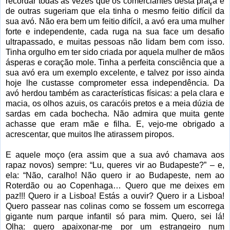
recordar todas as vezes que os comerciantes desta praça e
de outras sugeriam que ela tinha o mesmo feitio difícil da
sua avó. Não era bem um feitio difícil, a avó era uma mulher
forte e independente, cada ruga na sua face um desafio
ultrapassado, e muitas pessoas não lidam bem com isso.
Tinha orgulho em ter sido criada por aquela mulher de mãos
ásperas e coração mole. Tinha a perfeita consciência que a
sua avó era um exemplo excelente, e talvez por isso ainda
hoje lhe custasse comprometer essa independência. Da
avó herdou também as características físicas: a pela clara e
macia, os olhos azuis, os caracóis pretos e a meia dúzia de
sardas em cada bochecha. Não admira que muita gente
achasse que eram mãe e filha. E, vejo-me obrigado a
acrescentar, que muitos lhe atirassem piropos.
E aquele moço (era assim que a sua avó chamava aos
rapaz novos) sempre: “Lu, queres vir ao Budapeste?” – e,
ela: “Não, caralho! Não quero ir ao Budapeste, nem ao
Roterdão ou ao Copenhaga… Quero que me deixes em
paz!!! Quero ir a Lisboa! Estás a ouvir? Quero ir a Lisboa!
Quero passear nas colinas como se fossem um escorrega
gigante num parque infantil só para mim. Quero, sei lá!
Olha: quero apaixonar-me por um estrangeiro num