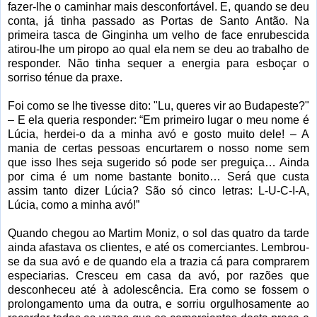
fazer-lhe o caminhar mais desconfortável. E, quando se deu
conta, já tinha passado as Portas de Santo Antão. Na
primeira tasca de Ginginha um velho de face enrubescida
atirou-lhe um piropo ao qual ela nem se deu ao trabalho de
responder. Não tinha sequer a energia para esboçar o
sorriso ténue da praxe.
Foi como se lhe tivesse dito: "Lu, queres vir ao Budapeste?"
– E ela queria responder: “Em primeiro lugar o meu nome é
Lúcia, herdei-o da a minha avó e gosto muito dele! – A
mania de certas pessoas encurtarem o nosso nome sem
que isso lhes seja sugerido só pode ser preguiça… Ainda
por cima é um nome bastante bonito… Será que custa
assim tanto dizer Lúcia? São só cinco letras: L-U-C-I-A,
Lúcia, como a minha avó!”
Quando chegou ao Martim Moniz, o sol das quatro da tarde
ainda afastava os clientes, e até os comerciantes. Lembrou-
se da sua avó e de quando ela a trazia cá para comprarem
especiarias. Cresceu em casa da avó, por razões que
desconheceu até à adolescência. Era como se fossem o
prolongamento uma da outra, e sorriu orgulhosamente ao