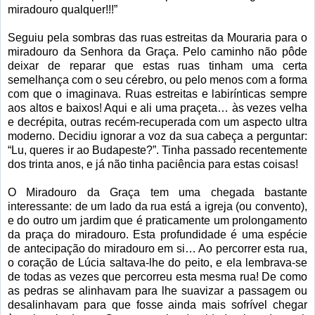
miradouro qualquer!!!”
Seguiu pela sombras das ruas estreitas da Mouraria para o
miradouro da Senhora da Graça. Pelo caminho não pôde
deixar de reparar que estas ruas tinham uma certa
semelhança com o seu cérebro, ou pelo menos com a forma
com que o imaginava. Ruas estreitas e labirínticas sempre
aos altos e baixos! Aqui e ali uma praçeta… às vezes velha
e decrépita, outras recém-recuperada com um aspecto ultra
moderno. Decidiu ignorar a voz da sua cabeça a perguntar:
“Lu, queres ir ao Budapeste?”. Tinha passado recentemente
dos trinta anos, e já não tinha paciência para estas coisas!
O Miradouro da Graça tem uma chegada bastante
interessante: de um lado da rua está a igreja (ou convento),
e do outro um jardim que é praticamente um prolongamento
da praça do miradouro. Esta profundidade é uma espécie
de antecipação do miradouro em si… Ao percorrer esta rua,
o coração de Lúcia saltava-lhe do peito, e ela lembrava-se
de todas as vezes que percorreu esta mesma rua! De como
as pedras se alinhavam para lhe suavizar a passagem ou
desalinhavam para que fosse ainda mais sofrível chegar