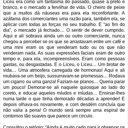
Liceu era como um fantasma do passado, quase a preto e
branco, e o mercado a fervilhar de vida. O cheiro de peixe
que a muitos dá náuseas era para ela reconfortante. A
azáfama dos comerciantes uma razão para, também ela, se
aplicar com todas as forças no seu trabalho. E “ao fim do
dia”, o mercado já fechado… O sentir de dever cumprido.
Aqui e ali sobrava ainda um ou outro comerciante, nunca
chegou a perceber se os que se arrastavam entre um café e
uma mini eram os que venderam tudo ou os que não
venderam nada. As suas expressões faciais eram de outro
tempo e, para ela, incompreensíveis. Eram como pessoas
gastas, ou desgastadas. E o Liceu, o Liceu… Um brotar de
vida… Uma atmosfera carregada de hormonas! Aqui e ali
roubava-se um beijo, sussurravam-se promessas… Rodava
um cigarro ou uma ganza! Faziam-se planos… Queria parar
um pouco! Demorar-se ali naquele quiosque ao lado do
coreto, e educar aqueles míudos e míudas… Ensinar-lhes
numa tarde o que tinha demorado décadas a aprender! E
depois olhava-os novamente, e com desdém concluía que
não valia a pena! O mundo será sempre uma espiral de
contornos tão suaves que parece um circulo.
Consultou o relógio: “Ainda é muito cedo para ir observar os