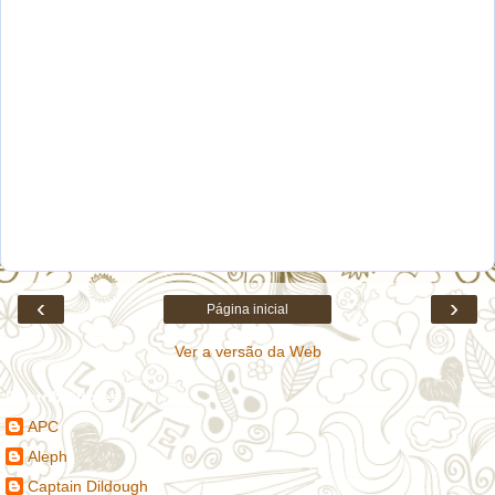
‹
›
Página inicial
Ver a versão da Web
Contribuidores
APC
Aleph
Captain Dildough