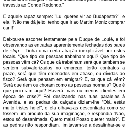
travestis ao Conde Redondo.”
E aquele rapaz sempre: "Lu, queres vir ao Budapeste?", e
ela: “Não me dá jeito, tenho que ir ao Martim Moniz comprar
caril!”
Deixou-se escorrer lentamente pela Duque de Loulé, e foi
observando as entradas aparentemente fechadas dos bares
de
strip
… Tinha uma certa atração inexplicável por estes
locais. “Que tipo de pessoas trabalham aqui? Que tipo de
pessoas vêm cá? Os que cá trabalham será que também se
sentem subvalorizados no emprego, terão contratos a
prazo, será que têm ordenados em atraso, ou dívidas ao
fisco? Será que pensam em emigrar? E, os que cá vêm?
Será que riem ou choram como as pessoas normais? Que é
que procuram aqui? Haverá mais ou menos clientes em
época de crise?” Foi deslizando nas ruas paralelas à
Avenida, e as pedras da calçada diziam-lhe “Olá, estás
muito tristes hoje!”, e ela olhava-as desconfiada como se
fossem um produto da sua imaginação, e respondia “Não,
estou só desanimada! Quero mais! Posso querer mais?”. E
as pedras não respondiam, limitavam-se a desalinhar-se e