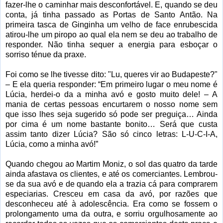
fazer-lhe o caminhar mais desconfortável. E, quando se deu
conta, já tinha passado as Portas de Santo Antão. Na
primeira tasca de Ginginha um velho de face enrubescida
atirou-lhe um piropo ao qual ela nem se deu ao trabalho de
responder. Não tinha sequer a energia para esboçar o
sorriso ténue da praxe.
Foi como se lhe tivesse dito: "Lu, queres vir ao Budapeste?"
– E ela queria responder: “Em primeiro lugar o meu nome é
Lúcia, herdei-o da a minha avó e gosto muito dele! – A
mania de certas pessoas encurtarem o nosso nome sem
que isso lhes seja sugerido só pode ser preguiça… Ainda
por cima é um nome bastante bonito… Será que custa
assim tanto dizer Lúcia? São só cinco letras: L-U-C-I-A,
Lúcia, como a minha avó!”
Quando chegou ao Martim Moniz, o sol das quatro da tarde
ainda afastava os clientes, e até os comerciantes. Lembrou-
se da sua avó e de quando ela a trazia cá para comprarem
especiarias. Cresceu em casa da avó, por razões que
desconheceu até à adolescência. Era como se fossem o
prolongamento uma da outra, e sorriu orgulhosamente ao