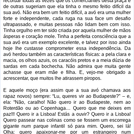
recordar todas as vezes que os comerciantes desta praça e
de outras sugeriam que ela tinha o mesmo feitio difícil da
sua avó. Não era bem um feitio difícil, a avó era uma mulher
forte e independente, cada ruga na sua face um desafio
ultrapassado, e muitas pessoas não lidam bem com isso.
Tinha orgulho em ter sido criada por aquela mulher de mãos
ásperas e coração mole. Tinha a perfeita consciência que a
sua avó era um exemplo excelente, e talvez por isso ainda
hoje lhe custasse comprometer essa independência. Da
avó herdou também as características físicas: a pela clara e
macia, os olhos azuis, os caracóis pretos e a meia dúzia de
sardas em cada bochecha. Não admira que muita gente
achasse que eram mãe e filha. E, vejo-me obrigado a
acrescentar, que muitos lhe atirassem piropos.
E aquele moço (era assim que a sua avó chamava aos
rapaz novos) sempre: “Lu, queres vir ao Budapeste?” – e,
ela: “Não, caralho! Não quero ir ao Budapeste, nem ao
Roterdão ou ao Copenhaga… Quero que me deixes em
paz!!! Quero ir a Lisboa! Estás a ouvir? Quero ir a Lisboa!
Quero passear nas colinas como se fossem um escorrega
gigante num parque infantil só para mim. Quero, sei lá!
Olha: quero apaixonar-me por um estrangeiro num