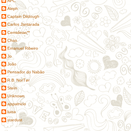
APC
Aleph
Captain Dildough
Carlos Jantarada
Cemideias**
Chas.
Emanuel Ribeiro
Jo
João
Pensador do Nabão
R.B. NorTør
Steïn
Unknown
ajspatricio
luisa
stardust