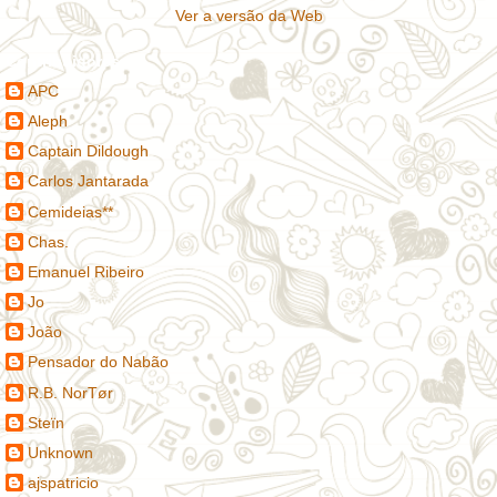
Ver a versão da Web
Contribuidores
APC
Aleph
Captain Dildough
Carlos Jantarada
Cemideias**
Chas.
Emanuel Ribeiro
Jo
João
Pensador do Nabão
R.B. NorTør
Steïn
Unknown
ajspatricio