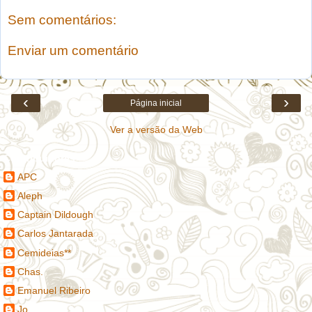
Sem comentários:
Enviar um comentário
‹
›
Página inicial
Ver a versão da Web
Contribuidores
APC
Aleph
Captain Dildough
Carlos Jantarada
Cemideias**
Chas.
Emanuel Ribeiro
Jo