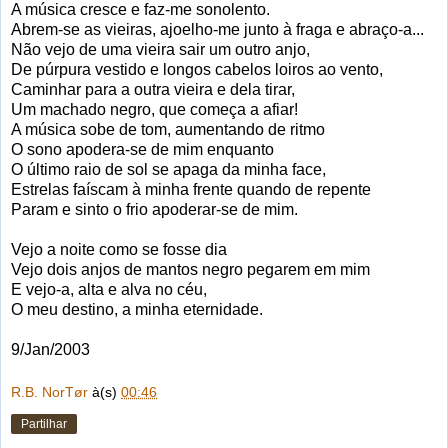
A música cresce e faz-me sonolento.
Abrem-se as vieiras, ajoelho-me junto à fraga e abraço-a...
Não vejo de uma vieira sair um outro anjo,
De púrpura vestido e longos cabelos loiros ao vento,
Caminhar para a outra vieira e dela tirar,
Um machado negro, que começa a afiar!
A música sobe de tom, aumentando de ritmo
O sono apodera-se de mim enquanto
O último raio de sol se apaga da minha face,
Estrelas faíscam à minha frente quando de repente
Param e sinto o frio apoderar-se de mim.
Vejo a noite como se fosse dia
Vejo dois anjos de mantos negro pegarem em mim
E vejo-a, alta e alva no céu,
O meu destino, a minha eternidade.
9/Jan/2003
R.B. NorTør
à(s)
00:46
Partilhar