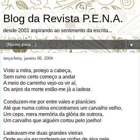
Blog da Revista P.E.N.A.
desde 2001 aspirando ao sentimento da escrita...
▼
terça-feira, janeiro 06, 2004
Visto a mitra, protejo a cabeça,
Sem rumo certo começo a andar
A meio do caminho vejo-os vir aí,
Os anjos da morte estão-me já a ladear.
Conduzem-me por entre vales e planícies
Até que numa colina encontramos um carvalho velho,
Um cepo, mera memória da glória de outrora,
Um carvalho que alguém cortou pelo joelho!
Ladeavam-me duas grandes vieiras
Onde eu via esconderem-se ninfas de alva pele.