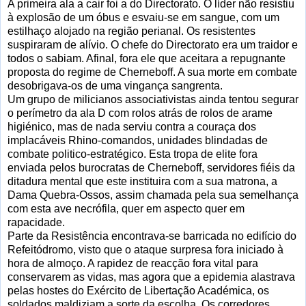
A primeira ala a cair foi a do Directorato. O líder não resistiu
à explosão de um óbus e esvaiu-se em sangue, com um
estilhaço alojado na região perianal. Os resistentes
suspiraram de alívio. O chefe do Directorato era um traidor e
todos o sabiam. Afinal, fora ele que aceitara a repugnante
proposta do regime de Cherneboff. A sua morte em combate
desobrigava-os de uma vingança sangrenta.
Um grupo de milicianos associativistas ainda tentou segurar
o perímetro da ala D com rolos atrás de rolos de arame
higiénico, mas de nada serviu contra a couraça dos
implacáveis Rhino-comandos, unidades blindadas de
combate politico-estratégico. Esta tropa de elite fora
enviada pelos burocratas de Cherneboff, servidores fiéis da
ditadura mental que este instituira com a sua matrona, a
Dama Quebra-Ossos, assim chamada pela sua semelhança
com esta ave necrófila, quer em aspecto quer em
rapacidade.
Parte da Resistência encontrava-se barricada no edifício do
Refeitódromo, visto que o ataque surpresa fora iniciado à
hora de almoço. A rapidez de reacção fora vital para
conservarem as vidas, mas agora que a epidemia alastrava
pelas hostes do Exército de Libertação Académica, os
soldados maldiziam a sorte da escolha. Os corredores