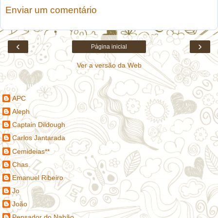
Enviar um comentário
‹
›
Página inicial
Ver a versão da Web
Contribuidores
APC
Aleph
Captain Dildough
Carlos Jantarada
Cemideias**
Chas.
Emanuel Ribeiro
Jo
João
Pensador do Nabão