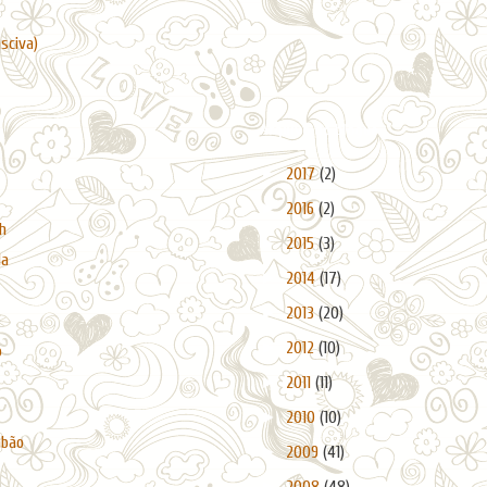
asciva)
Arquivo do blogue
►
2017
(2)
►
2016
(2)
h
►
2015
(3)
da
►
2014
(17)
►
2013
(20)
►
2012
(10)
o
►
2011
(11)
►
2010
(10)
abão
►
2009
(41)
►