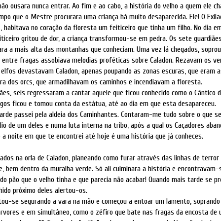
ão ousara nunca entrar. Ao fim e ao cabo, a história do velho a quem ele 
empo que o Mestre procurara uma criança há muito desaparecida. Ele! O Exila
 habitava no coração da floresta um feiticeiro que tinha um filho. No dia em
eiticeiro gritou de dor, a criança transformou-se em pedra. Os sete guardiã
ara a mais alta das montanhas que conheciam. Uma vez lá chegados, sopro
or entre fragas assobiava melodias proféticas sobre Caladon. Rezavam os ve
elfos devastavam Caladon, apenas poupando as zonas escuras, que eram a
ra dos orcs, que armadilhavam os caminhos e incendiavam a floresta.
ães, seis regressaram a cantar aquele que ficou conhecido como o Cântico 
gos ficou e tomou conta da estátua, até ao dia em que esta desapareceu.
arde passei pela aldeia dos Caminhantes. Contaram-me tudo sobre o que s
ílio de um deles e numa luta interna na tribo, após a qual os Caçadores aba
e a noite em que te encontrei até hoje é uma história que já conheces.
os na orla de Caladon, planeando como furar através das linhas de terror 
e, bem dentro da muralha verde. Só ali culminara a história e encontravam
do pão que o velho tinha e que parecia não acabar! Quando mais tarde se p
hido próximo deles alertou-os.
tou-se segurando a vara na mão e começou a entoar um lamento, soprando
árvores e em simultâneo, como o zéfiro que bate nas fragas da encosta de