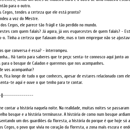
então para o outro.
s Cegos, tendes a certeza que ele está pronto?
ondeu a voz do Mestre.
dos Cegos, ele parece tão frágil e tão perdido no mundo.
estes com quem falais? Já agora, já vos esquecestes de quem falais? - Est
u-o. Tinha a certeza que falavam dele, mas o tom empregue não se ajustav
as que conversa é essa? - interrompeu.
anha... Há tanto para saberes que te peço: senta-te connosco aqui junto ao 
 para o bosque de Caladon e queremos que nos acompanhes.
 de vos acompanhar?
n, fica longe de tudo o que conheces, apesar de estares relacionado com ele.
nta-te aqui e ouve o que tenho para te contar.
-||---------------
he contar a história naquela noite. Na realidade, muitas noites se passaram
lho bosque e a história terminasse. A história de como num bosque ardiam
entando um dos guardiões da floresta, a história do porque é que hoje só a
os Cegos, o povo que vivia no coração da floresta, a zona mais escura e ond