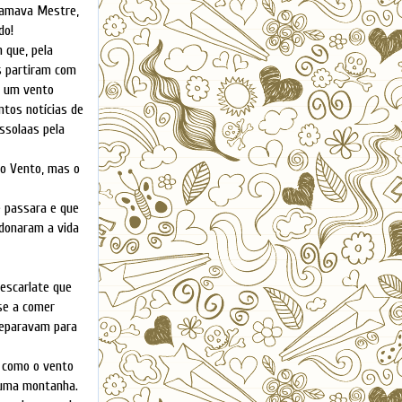
chamava Mestre,
do!
 que, pela
es partiram com
u um vento
ntos notícias de
ssolaas pela
do Vento, mas o
e passara e que
ndonaram a vida
escarlate que
-se a comer
reparavam para
 como o vento
 uma montanha.