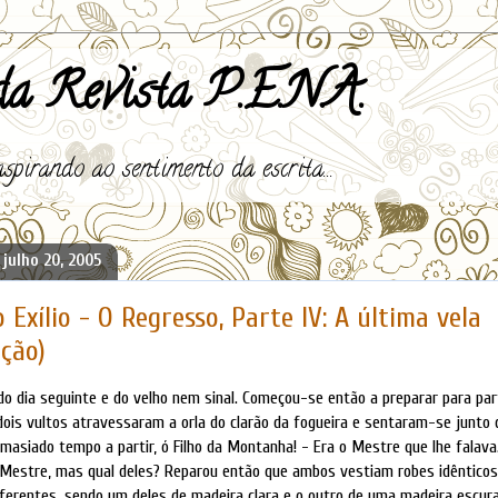
a Revista P.E.N.A.
spirando ao sentimento da escrita...
 julho 20, 2005
 Exílio - O Regresso, Parte IV: A última vela
ção)
do dia seguinte e do velho nem sinal. Começou-se então a preparar para par
dois vultos atravessaram a orla do clarão da fogueira e sentaram-se junto d
asiado tempo a partir, ó Filho da Montanha! - Era o Mestre que lhe falava
 Mestre, mas qual deles? Reparou então que ambos vestiam robes idêntico
ferentes, sendo um deles de madeira clara e o outro de uma madeira escura