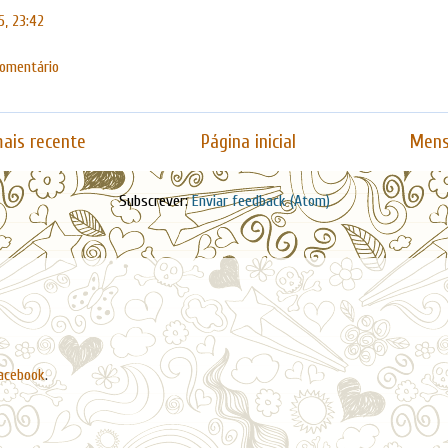
5, 23:42
comentário
ais recente
Página inicial
Mens
Subscrever:
Enviar feedback (Atom)
acebook
.