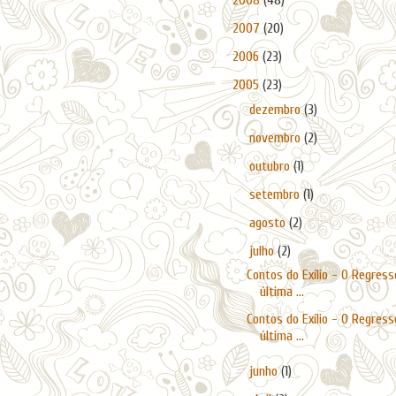
2008
(48)
►
2007
(20)
►
2006
(23)
▼
2005
(23)
►
dezembro
(3)
►
novembro
(2)
►
outubro
(1)
►
setembro
(1)
►
agosto
(2)
▼
julho
(2)
Contos do Exílio - O Regresso
última ...
Contos do Exílio - O Regresso
última ...
►
junho
(1)