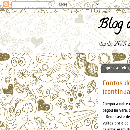
Blog d
desde 2001 a
quarta-feira,
Contos do
(continua
Chegou a noite 
pegou na vara, 
- Demoraste dem
vultos era o do
cajados eram di