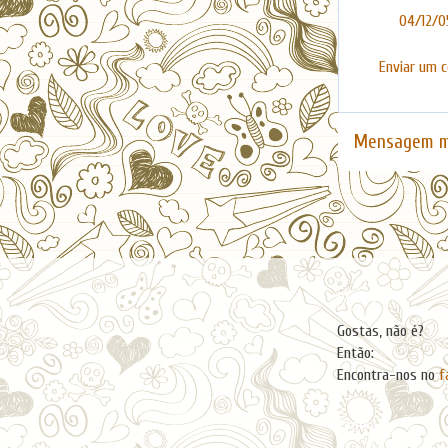
04/12/0
Enviar um 
Mensagem m
Facebook
Gostas, não é?
Então:
Encontra-nos no
f
Páginas