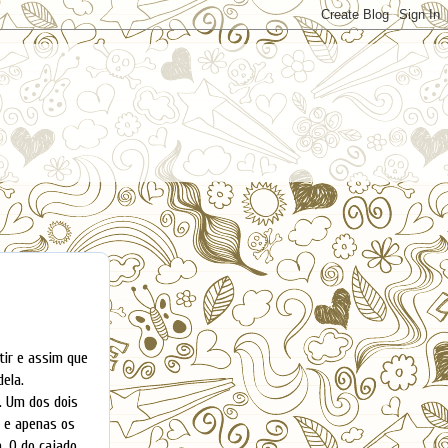
tir e assim que
ela.
. Um dos dois
s e apenas os
. O do cajado