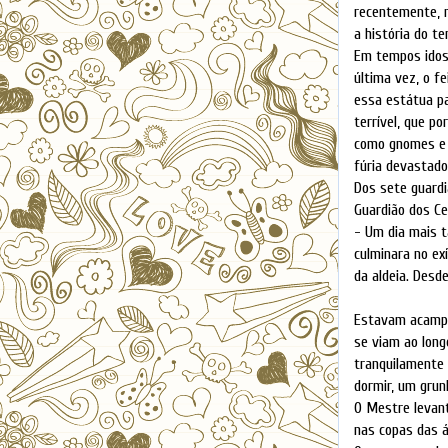
recentemente, n
a história do t
Em tempos idos,
última vez, o f
essa estátua p
terrível, que p
como gnomes e 
fúria devastado
Dos sete guardi
Guardião dos Ce
- Um dia mais t
culminara no ex
da aldeia. Desd
Estavam acampad
se viam ao long
tranquilamente 
dormir, um grun
O Mestre levan
nas copas das 