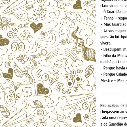
claro virou-se 
- Ó Guardião do
- Tenho. -resp
- Mas Guardião 
- Já vos esquec
questão intrigo
vivera.
- Desculpem, m
- Filho da Mont
manhã partimos
- Porque havia
- Porque Calado
Mestre - Mas se
-------------
Não acabou de l
chegassem ao ve
cada uma repres
a do Guardião d