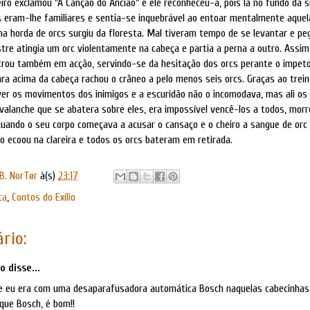
ro exclamou "A Canção do Ancião" e ele reconheceu-a, pois lá no fundo da 
s eram-lhe familiares e sentia-se inquebrável ao entoar mentalmente aquela
 horda de orcs surgiu da floresta. Mal tiveram tempo de se levantar e peg
re atingia um orc violentamente na cabeça e partia a perna a outro. Assim
ntrou também em acção, servindo-se da hesitação dos orcs perante o ímpet
ra acima da cabeça rachou o crâneo a pelo menos seis orcs. Graças ao trei
er os movimentos dos inimigos e a escuridão não o incomodava, mas ali os 
alanche que se abatera sobre eles, era impossível vencê-los a todos, morrer
uando o seu corpo começava a acusar o cansaço e o cheiro a sangue de orc
o ecoou na clareira e todos os orcs bateram em retirada.
B. NorTør
à(s)
23:17
ta
,
Contos do Exílio
rio:
 disse...
e eu era com uma desaparafusadora automática Bosch naquelas cabecinhas
que Bosch, é bom!!