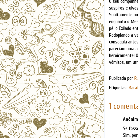
O seu companhei
suspiros e uivo
Subitamente uma
enquanto o Mest
pé, o Exilado e
Rodopiando a va
conseguia antev
pareciam uma av
heroicamente! Q
vómitos, um urr
Publicada por
R.
Etiquetas:
Bara
1 comentá
Anónimo
Se foss
Sim, por