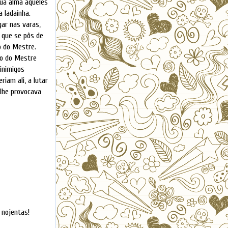
sua alma aqueles
 ladaínha.
ar nas varas,
 que se pôs de
o do Mestre.
no do Mestre
inimigos
iam ali, a lutar
 lhe provocava
 nojentas!