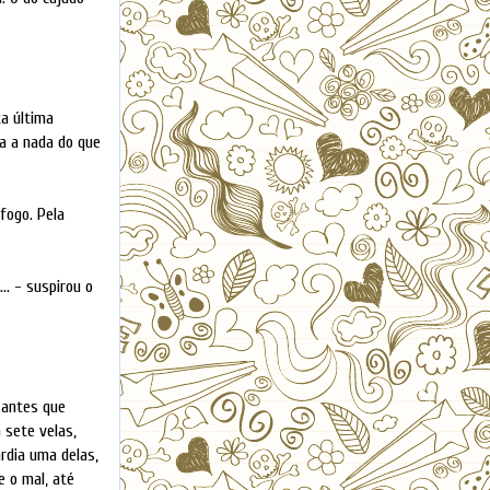
a última
a a nada do que
fogo. Pela
.. - suspirou o
 antes que
 sete velas,
rdia uma delas,
e o mal, até