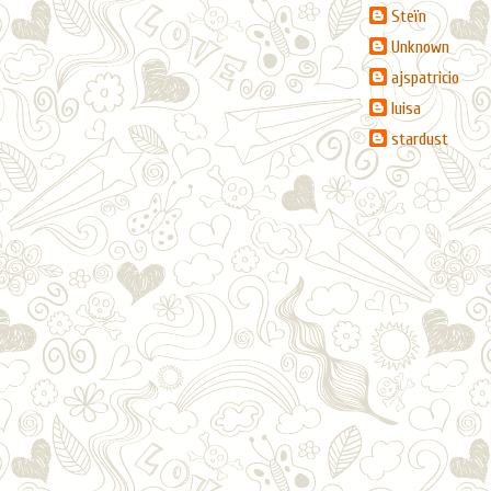
Steïn
Unknown
ajspatricio
luisa
stardust