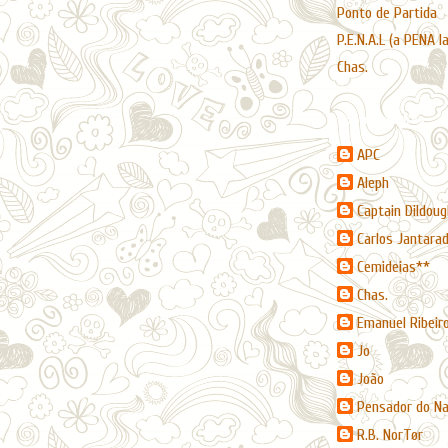
Ponto de Partida
P.E.N.A.L (a PENA l
Chas.
Contribuidores
APC
Aleph
Captain Dildoug
Carlos Jantara
Cemideias**
Chas.
Emanuel Ribeir
Jo
João
Pensador do N
R.B. NorTør