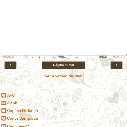
‹
›
Página inicial
Ver a versão da Web
Contribuidores
APC
Aleph
Captain Dildough
Carlos Jantarada
Cemideias**