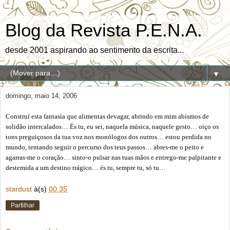
Blog da Revista P.E.N.A.
desde 2001 aspirando ao sentimento da escrita...
▼
domingo, maio 14, 2006
Construí esta fantasia que alimentas devagar, abrindo em mim abismos de
solidão intercalados… És tu, eu sei, naquela música, naquele gesto… oiço os
tons preguiçosos da tua voz nos monólogos dos outros… estou perdida no
mundo, tentando seguir o percurso dos teus passos… abres-me o peito e
agarras-me o coração… sinto-o pulsar nas tuas mãos e entrego-me palpitante e
destemida a um destino trágico… és tu, sempre tu, só tu…
stardust
à(s)
00:35
Partilhar