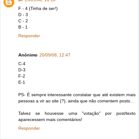
F - 4 (Tinha de ser!)
D - 3
C - 2
B - 1
Responder
Anónimo
20/09/08, 12:47
C-4
D-3
F-2
E-1
PS- É sempre interessante constatar que até existem mais
pessoas a vir ao site (?), ainda que não comentem posts...
Talvez se houvesse uma "votação" por post/texto
aparecessem mais comentários!
Responder