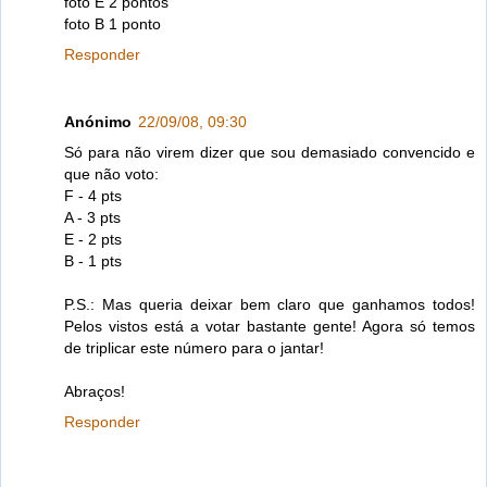
foto E 2 pontos
foto B 1 ponto
Responder
Anónimo
22/09/08, 09:30
Só para não virem dizer que sou demasiado convencido e
que não voto:
F - 4 pts
A - 3 pts
E - 2 pts
B - 1 pts
P.S.: Mas queria deixar bem claro que ganhamos todos!
Pelos vistos está a votar bastante gente! Agora só temos
de triplicar este número para o jantar!
Abraços!
Responder