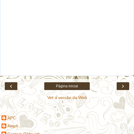
‹
›
Página inicial
Ver a versão da Web
Contribuidores
APC
Aleph