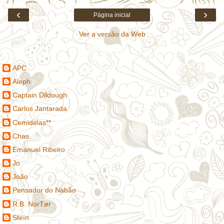
‹
›
Página inicial
Ver a versão da Web
Contribuidores
APC
Aleph
Captain Dildough
Carlos Jantarada
Cemideias**
Chas.
Emanuel Ribeiro
Jo
João
Pensador do Nabão
R.B. NorTør
Steïn