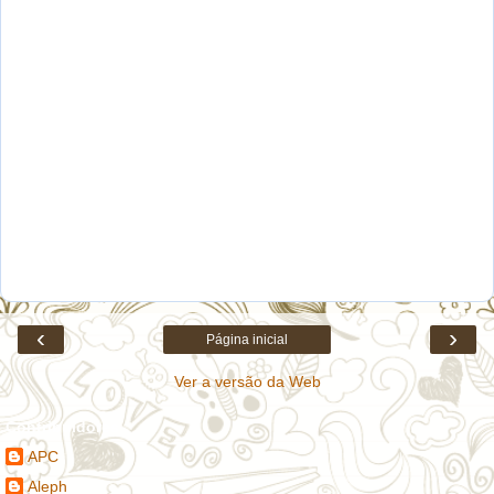
‹
›
Página inicial
Ver a versão da Web
Contribuidores
APC
Aleph