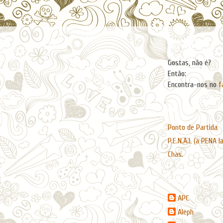
Facebook
Gostas, não é?
Então:
Encontra-nos no
f
Páginas
Ponto de Partida
P.E.N.A.L (a PENA l
Chas.
Contribuidores
APC
Aleph