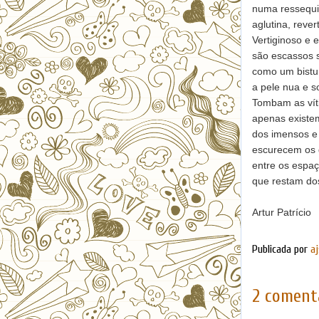
numa ressequi
aglutina, reve
Vertiginoso e
são escassos 
como um bistur
a pele nua e 
Tombam as víti
apenas existem
dos imensos e 
escurecem os 
entre os espa
que restam dos
Artur Patrício
Publicada por
aj
2 comentá