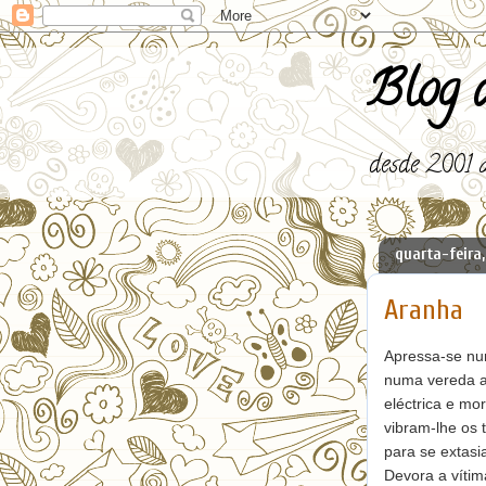
Blog d
desde 2001 a
quarta-feira,
Aranha
Apressa-se nu
numa vereda 
eléctrica e mor
vibram-lhe os 
para se extasi
Devora a víti