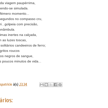
da viagem paupérrima,
rtendo-se simulada.
 efémero momento...
segundos no compasso cru,
i...golpeia com precisão,
sonâmbula.
mas inertes na calçada,
 as luzes toscas,
solitários candeeiros de ferro;
gritos roucos
ços negros de sangue,
 poucos minutos de vida...
spatricio
à(s)
23:34
rios: