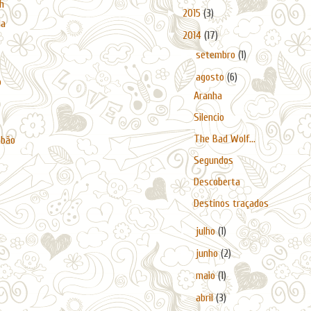
h
►
2015
(3)
da
▼
2014
(17)
►
setembro
(1)
▼
agosto
(6)
o
Aranha
Silencio
The Bad Wolf...
abão
Segundos
Descoberta
Destinos traçados
►
julho
(1)
►
junho
(2)
►
maio
(1)
►
abril
(3)