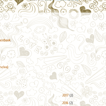
acebook
.
asciva)
Arquivo do blogue
►
2017
(2)
►
2016
(2)