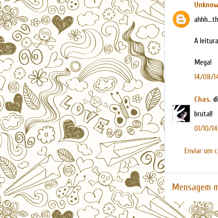
Unkno
ahhh...
A leitur
Mega!
14/08/14
Chas.
di
brutal!
01/10/14,
Enviar um 
Mensagem m