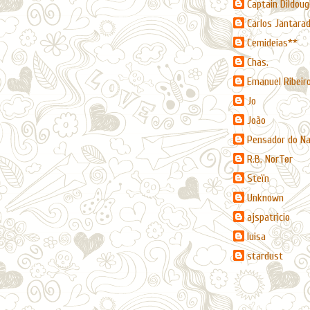
Captain Dildoug
Carlos Jantara
Cemideias**
Chas.
Emanuel Ribeir
Jo
João
Pensador do N
R.B. NorTør
Steïn
Unknown
ajspatricio
luisa
stardust