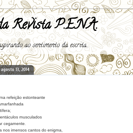
a Revista P.E.N.A.
spirando ao sentimento da escrita...
 agosto 13, 2014
ma refeição estonteante
amarfanhada
tífera;
tentáculos musculados
ar cegamente.
ma nos imensos cantos do enigma,