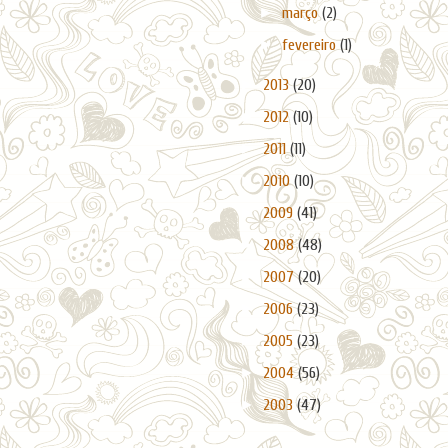
►
março
(2)
►
fevereiro
(1)
►
2013
(20)
►
2012
(10)
►
2011
(11)
►
2010
(10)
►
2009
(41)
►
2008
(48)
►
2007
(20)
►
2006
(23)
►
2005
(23)
►
2004
(56)
►
2003
(47)