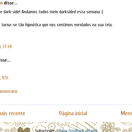
wn
disse...
the dark side! Andamos todos meio darksided esta semana :)
a torna-se tão hipnótica que nos sentimos enrolados na sua teia.
, 17:34
sse...
 11:51
comentário
ais recente
Página inicial
Mens
Subscrever:
Enviar feedback (Atom)