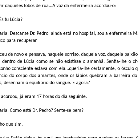
ir daqueles lobos de rua...A voz da enfermeira acordou-o:
És tu Lúcia?
ia: Descanse Dr. Pedro, ainda está no hospital, sou a enfermeira M
o para recuperar.
eu de novo e pensava, naquele sorriso, daquela voz, daquela paixão
a dentro de Lúcia como se não existisse o amanhã. Sentia-lhe o ch
sonho consciente estava com ela...queria-lhe certamente, o ósculo 
êncio do corpo dos amantes, onde os lábios quebram a barreira do
, desenham o equilíbrio do sangue. E agora?
acordou, já eram 17 horas do dia seguinte.
ria: Como está Dr. Pedro? Sente-se bem?
cho que sim.