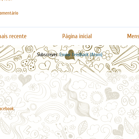
comentário
ais recente
Página inicial
Mens
Subscrever:
Enviar feedback (Atom)
acebook
.