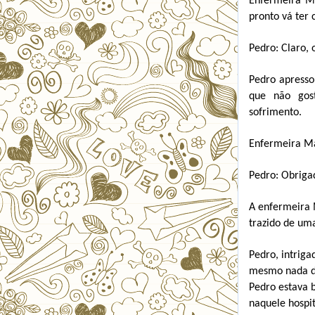
Enfermeira Ma
pronto vá ter
Pedro: Claro, 
Pedro apresso
que não gost
sofrimento.
Enfermeira Mar
Pedro: Obriga
A enfermeira 
trazido de um
Pedro, intriga
mesmo nada de
Pedro estava 
naquele hospi