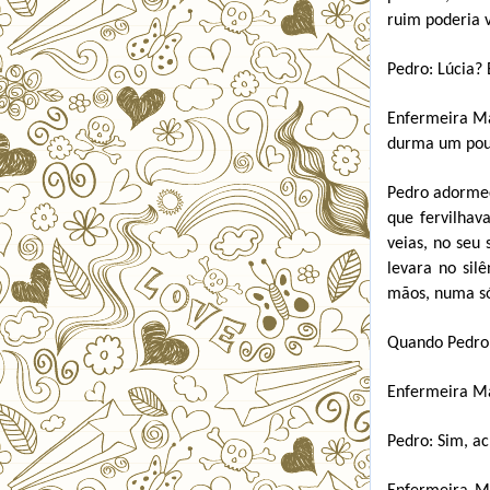
ruim poderia v
Pedro: Lúcia? 
Enfermeira Mar
durma um pouc
Pedro adormec
que fervilhav
veias, no seu 
levara no sil
mãos, numa só
Quando Pedro 
Enfermeira Ma
Pedro: Sim, a