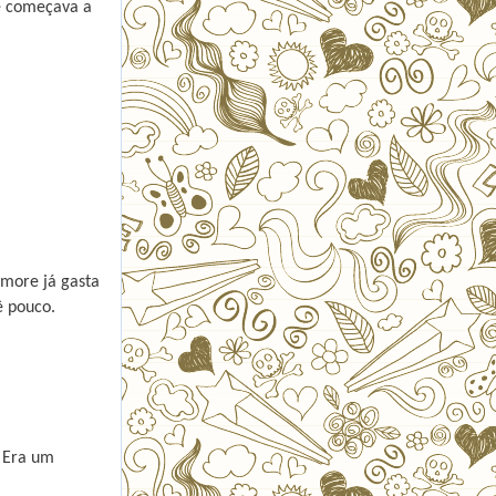
e começava a
more já gasta
ê pouco.
. Era um