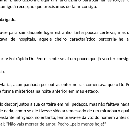
ria: Então deixo-lhe aqui um lanchezinho para ganhar as forças. 
 comigo à recepção que precisamos de falar consigo.
obrigado.
u-se para sair daquele lugar estranho, tinha poucas certezas, mas 
ava de hospitais, aquele cheiro característico percorria-lhe a
ia: Foi rápido Dr. Pedro, sente-se aí um pouco que já vou ter consig
do.
Maria, acompanhada por outras enfermeiras comentava que o Dr. Pe
a forma misteriosa na noite anterior em mau estado.
do desconjuntou a sua carteira em mil pedaços, mas não faltava nada
 nada, como se ele tivesse sido arremessado de um miradouro qual
bastante intrigado, no entanto, lembrava-se da voz do homem antes 
tal:
“Não vais morrer de amor, Pedro...pelo menos hoje!”