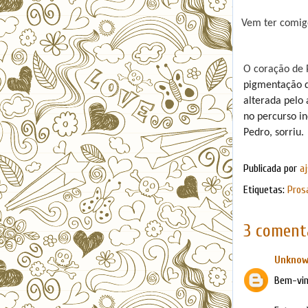
-
Vem ter comigo
O coração de
pigmentação d
alterada pelo
no percurso in
Pedro, sorriu.
Publicada por
aj
Etiquetas:
Pros
3 comentá
Unkno
Bem-vind