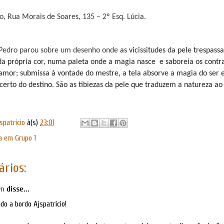
, Rua Morais de Soares, 135 – 2º Esq. Lúcia.
 Pedro parou sobre um desenho onde
as vicissitudes da pele trespass
a própria cor, numa paleta onde a magia nasce
e saboreia os contra
 amor; submissa à vontade do mestre, a tela absorve a magia do ser
certo do destino. São as tibiezas da pele que traduzem a natureza ao
spatricio
à(s)
23:01
a em Grupo 1
rios:
wn
disse...
o a bordo Ajspatricio!