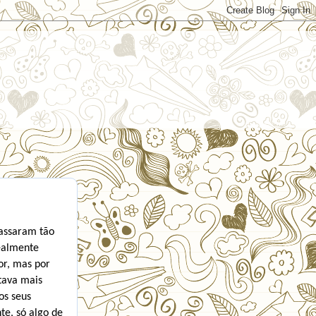
passaram tão
realmente
or, mas por
tava mais
os seus
te, só algo de