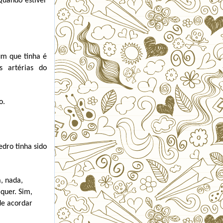
Quando estiver
um que tinha é
s artérias do
o.
dro tinha sido
, nada,
quer. Sim,
de acordar