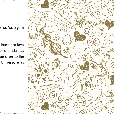
aria. Vá, agora
 louca em lava
eiro ainda nas
que o vento lhe
 Universo e as