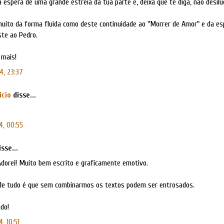
 espera de uma grande estreia da tua parte e, deixa que te diga, não desilu
muito da forma fluida como deste continuidade ao "Morrer de Amor" e da e
ste ao Pedro.
mais!
4, 23:37
icio
disse...
4, 00:55
sse...
Adorei! Muito bem escrito e graficamente emotivo.
de tudo é que sem combinarmos os textos podem ser entrosados.
do!
, 10:51