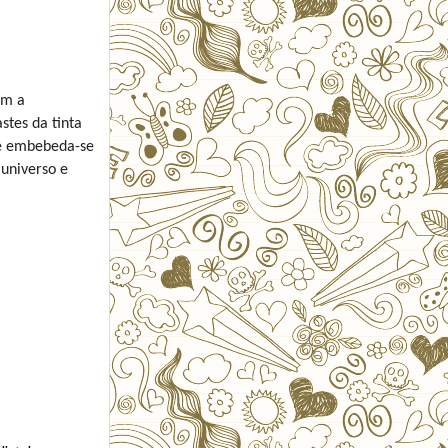
am a
stes da tinta
 e embebeda-se
 universo e