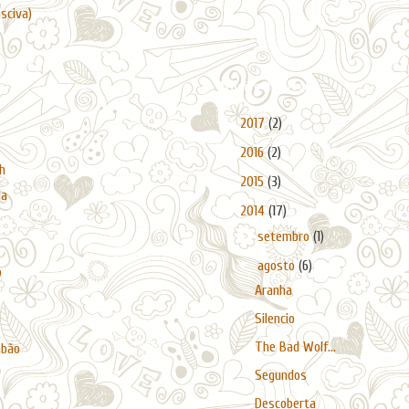
asciva)
Arquivo do blogue
►
2017
(2)
►
2016
(2)
h
►
2015
(3)
da
▼
2014
(17)
►
setembro
(1)
▼
agosto
(6)
o
Aranha
Silencio
The Bad Wolf...
abão
Segundos
Descoberta