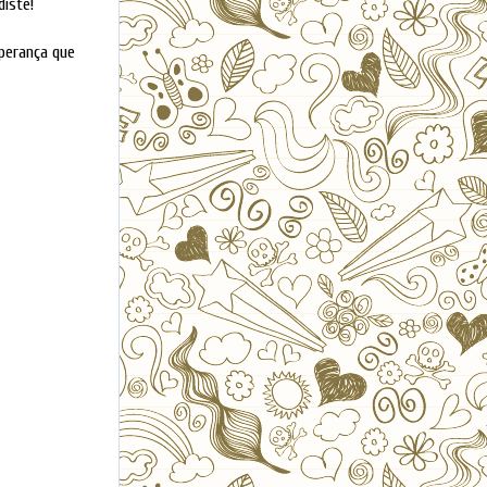
diste!
sperança que