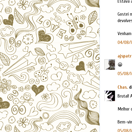
Estava à
Gostei 
devolve
Venham 
04/08/1
ajspatr
😀
05/08/1
Chas.
di
Brutal! 
Melhor 
Bem-vin
05/08/14