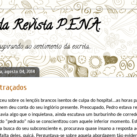
a Revista P.E.N.A.
spirando ao sentimento da escrita...
a, agosto 04, 2014
 traçados
u sobre os lençóis brancos isentos de culpa do hospital...as horas 
nem deu conta do seu inglório presente. Preocupado, Pedro estava 
avia algo que o inquietava, ainda escutava um burburinho de corred
do “pedrado” não se conscientizou com aquele inferior momento. Es
a busca do seu subconsciente e, procurava quase insano a resposta a
falta deles, quiçá. Perguntava-se sobre aquela abordagem tão eviden