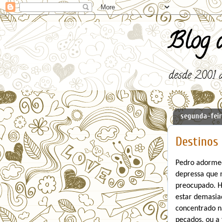
Blog d
desde 2001 a
segunda-feir
Destinos
Pedro adormece
depressa que 
preocupado. H
estar demasia
concentrado n
pecados, ou a 