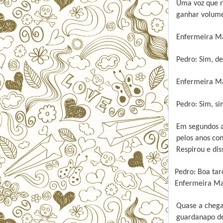
Uma voz que n
ganhar volume
Enfermeira Ma
Pedro: Sim, de
Enfermeira Ma
Pedro: Sim, si
Em segundos a
pelos anos co
Respirou e dis
-
Pedro: Boa tar
-
Enfermeira Mar
Quase a chega
guardanapo de 