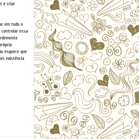
 e criar
tar em todo o
 controlar essa
bardemente
própria
não esquece que
os existência