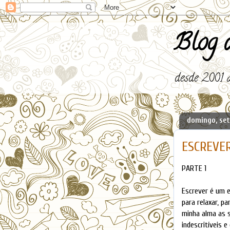
Blog d
desde 2001 a
domingo, set
ESCREVER 
PARTE 1
Escrever é um e
para relaxar, p
minha alma as s
indescritíveis 