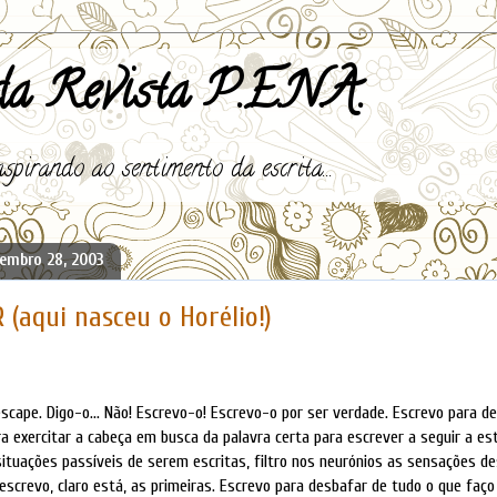
a Revista P.E.N.A.
spirando ao sentimento da escrita...
embro 28, 2003
(aqui nasceu o Horélio!)
scape. Digo-o... Não! Escrevo-o! Escrevo-o por ser verdade. Escrevo para d
ara exercitar a cabeça em busca da palavra certa para escrever a seguir a es
ituações passíveis de serem escritas, filtro nos neurónios as sensações des
e escrevo, claro está, as primeiras. Escrevo para desbafar de tudo o que fa