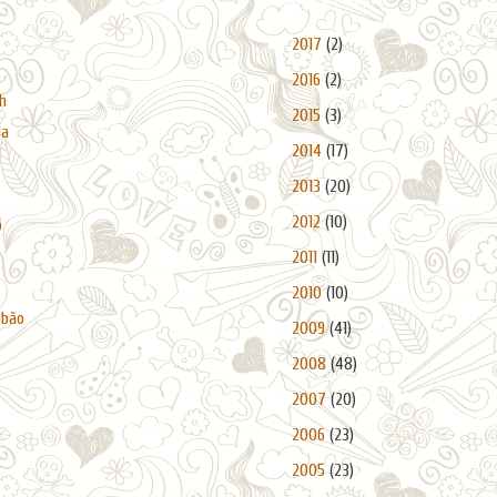
►
2017
(2)
►
2016
(2)
h
►
2015
(3)
da
►
2014
(17)
►
2013
(20)
►
2012
(10)
o
►
2011
(11)
►
2010
(10)
abão
►
2009
(41)
►
2008
(48)
►
2007
(20)
►
2006
(23)
►
2005
(23)