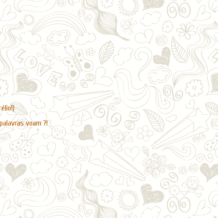
lio!)
 palavras voam ?!