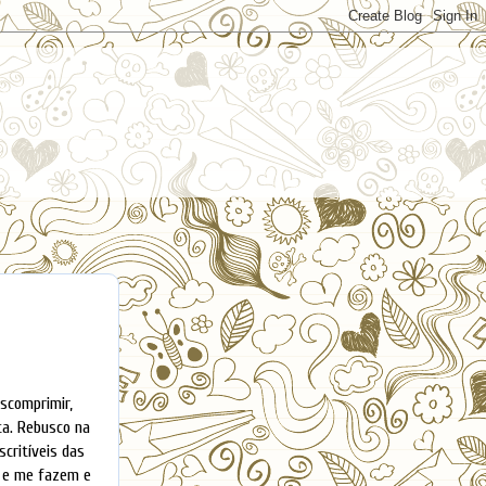
escomprimir,
ta. Rebusco na
critíveis das
ço e me fazem e