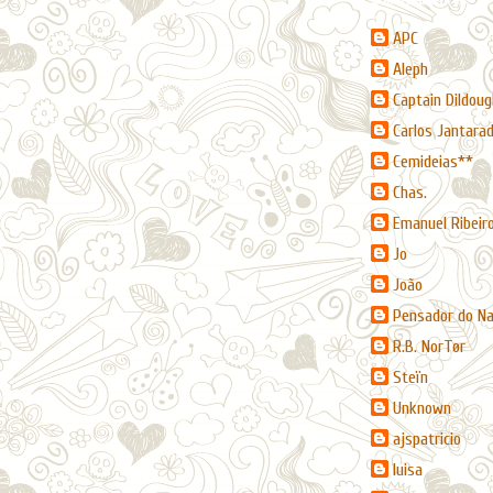
APC
Aleph
Captain Dildoug
Carlos Jantara
Cemideias**
Chas.
Emanuel Ribeir
Jo
João
Pensador do N
R.B. NorTør
Steïn
Unknown
ajspatricio
luisa