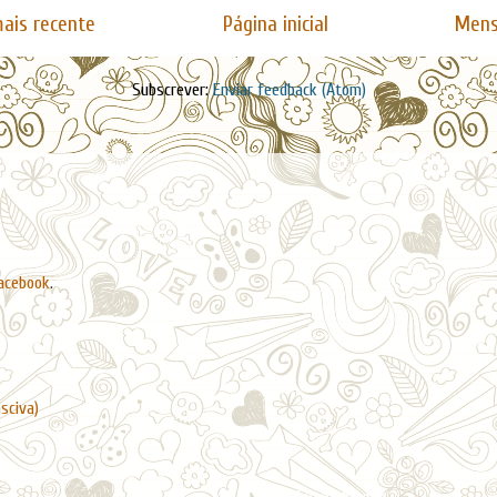
ais recente
Página inicial
Mens
Subscrever:
Enviar feedback (Atom)
acebook
.
asciva)
Arquivo do blogue