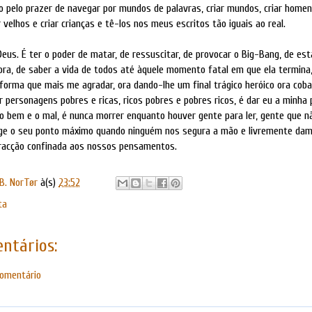
o pelo prazer de navegar por mundos de palavras, criar mundos, criar homens
 velhos e criar crianças e tê-los nos meus escritos tão iguais ao real.
Deus. É ter o poder de matar, de ressuscitar, de provocar o Big-Bang, de es
hora, de saber a vida de todos até àquele momento fatal em que ela termina,
orma que mais me agradar, ora dando-lhe um final trágico heróico ora co
r personagens pobres e ricas, ricos pobres e pobres ricos, é dar eu a minha 
 o bem e o mal, é nunca morrer enquanto houver gente para ler, gente que 
nge o seu ponto máximo quando ninguém nos segura a mão e livremente dam
tracção confinada aos nossos pensamentos.
B. NorTør
à(s)
23:52
ta
ntários:
comentário