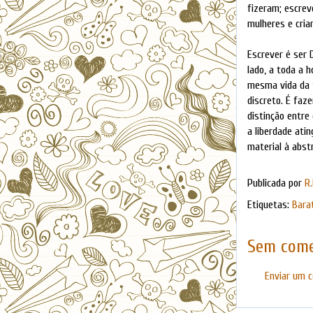
fizeram; escrev
mulheres e criar
Escrever é ser 
lado, a toda a 
mesma vida da f
discreto. É faze
distinção entre
a liberdade ati
material à abs
Publicada por
R.
Etiquetas:
Bara
Sem come
Enviar um 