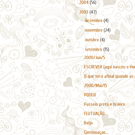
►
2004
(56)
▼
2003
(47)
►
dezembro
(4)
►
novembro
(24)
►
outubro
(4)
▼
setembro
(15)
2000/Jun/5
ESCREVER (aqui nasceu o Horé
O que será afinal quando as
2000/Mai/15
PODER
Passeio preto e branco
FLUTUAÇÃO
Beijo
Continuaçao...