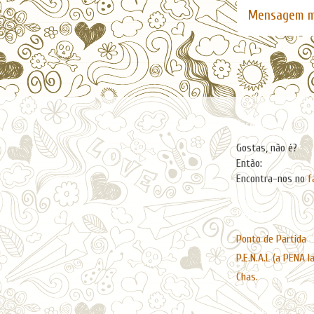
Mensagem m
Facebook
Gostas, não é?
Então:
Encontra-nos no
f
Páginas
Ponto de Partida
P.E.N.A.L (a PENA l
Chas.
Contribuidores