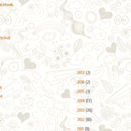
acebook
.
asciva)
Arquivo do blogue
►
2017
(2)
►
2016
(2)
h
►
2015
(3)
da
►
2014
(17)
►
2013
(20)
►
2012
(10)
o
►
2011
(11)