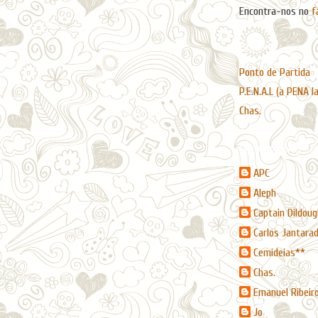
Encontra-nos no
f
Páginas
Ponto de Partida
P.E.N.A.L (a PENA l
Chas.
Contribuidores
APC
Aleph
Captain Dildoug
Carlos Jantara
Cemideias**
Chas.
Emanuel Ribeir
Jo