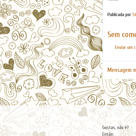
Publicada por
S
Sem come
Enviar um 
Mensagem m
Facebook
Gostas, não é?
Então: