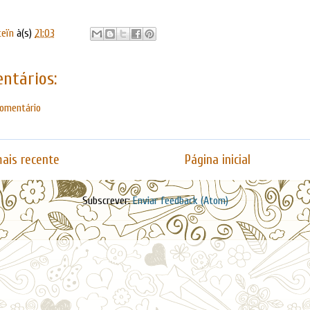
teïn
à(s)
21:03
ntários:
comentário
ais recente
Página inicial
Subscrever:
Enviar feedback (Atom)