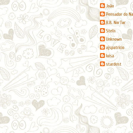
João
Pensador do N
R.B. NorTør
Steïn
Unknown
ajspatricio
luisa
stardust