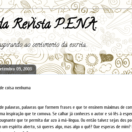
a Revista P.E.N.A.
spirando ao sentimento da escrita...
setembro 09, 2003
de coisa nenhuma
 de palavras, palavras que formem frases e que te ensinem máximas de c
a inspiração que te comova. Se calhar já conheces o autor e só lês à espe
pugnante que te permita dar azo à má-língua. Ou então talvez sejas dos 
m um espirito aberto, só queres algo, mas algo o quê? Que esperas de mim?