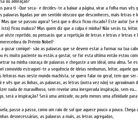
ulsa ou adoração?
s para ti -Que seca- e decides-te a baixar a página, virar a folha mas vês 
is palavras ligadas por um sentido obscuro que desconheces, mais letras e l
... Mas que se passou agora? Será que o disco ficou riscado? Este autor (se 
a isto) ficou maluco? Mas quem diz que a culpa é minha? Não serás tu, leitor
ue viste repetido, ou pensarás que a repetição de letras e letras e letras e 
o merecedora do Prémio Nobel?
 a gozar comigo!- são as palavras que se devem estar a formar na tua cab
u és muito paciente ou estás a gostar, se for esta ultima então estou com
etrar na minha couraça de palavras e chegaste a um ideal, uma alma. Se e
ei comovido estraguei-te a sequência de ideias nenhumas, leitor, aquele qu
 leitoras mas neste mundo machista, se quero falar no geral, tem que ser 
i e vês que as linhas, as palavras, as letras (outra vez não) se aproximam d
izer nada de maravilhoso, sem revelar uma inesperada inspiração, sem eu...
lgo, será a inspiração? Será uma amizade, ou pelo menos uma afinidade para c
evela, passo a passo, como um raio de sol que aquece pouco a pouco. Chega 
nhas desnecessárias, as palavras a mais, as letras agregadas,