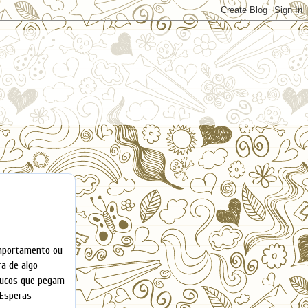
omportamento ou
ra de algo
poucos que pegam
 Esperas