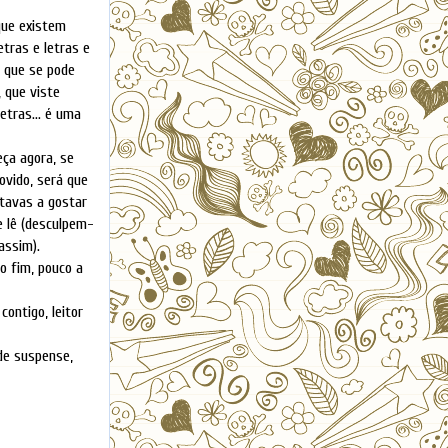
que existem
etras e letras e
é que se pode
, que viste
letras... é uma
eça agora, se
ovido, será que
stavas a gostar
e lê (desculpem-
assim).
o fim, pouco a
ontigo, leitor
de suspense,