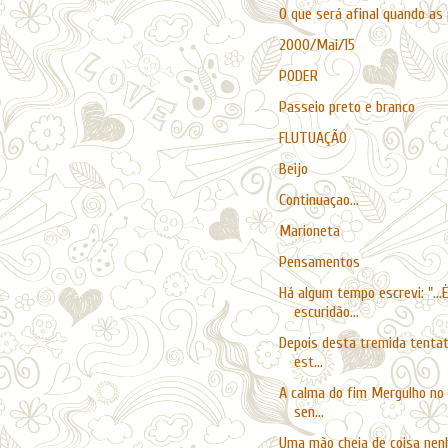
O que será afinal quando as
2000/Mai/15
PODER
Passeio preto e branco
FLUTUAÇÃO
Beijo
Continuaçao...
Marioneta
Pensamentos
Há algum tempo escrevi: "...É
escuridão...
Depois desta tremida tentat
est...
A calma do fim Mergulho no
sen...
Uma mão cheia de coisa nenh