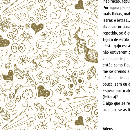
inspiração, rep
Por agora pensa
mais linhas, ma
letras e letras
dizer autor par
repetido, se é q
figura de estil
-Este gajo está
não estiverem o
conseguiste pen
então como fiqu
me se ofendo as
Já chegaste aqu
pouco, sem eu d
Espera, sinto a
(leitora)?
É algo que se r
acabam-se as li
Adeus