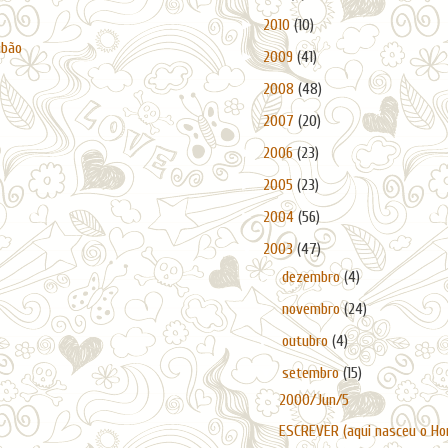
►
2010
(10)
abão
►
2009
(41)
►
2008
(48)
►
2007
(20)
►
2006
(23)
►
2005
(23)
►
2004
(56)
▼
2003
(47)
►
dezembro
(4)
►
novembro
(24)
►
outubro
(4)
▼
setembro
(15)
2000/Jun/5
ESCREVER (aqui nasceu o Horé