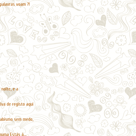
 palavras voam ?!
 noite, e a
iva de registo aqui
 abismo sem medo,
uma Estás à...