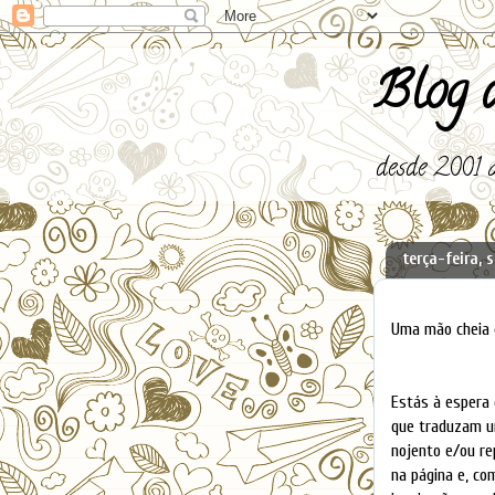
Blog d
desde 2001 a
terça-feira, 
Uma mão cheia 
Estás à espera
que traduzam um
nojento e/ou re
na página e, co