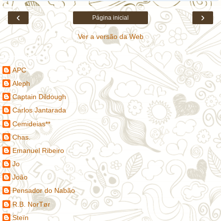
‹
›
Página inicial
Ver a versão da Web
Contribuidores
APC
Aleph
Captain Dildough
Carlos Jantarada
Cemideias**
Chas.
Emanuel Ribeiro
Jo
João
Pensador do Nabão
R.B. NorTør
Steïn