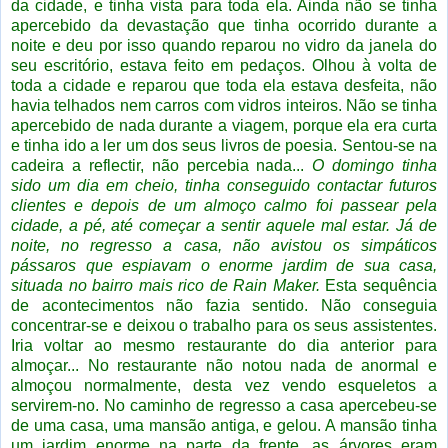
da cidade, e tinha vista para toda ela. Ainda não se tinha
apercebido da devastação que tinha ocorrido durante a
noite e deu por isso quando reparou no vidro da janela do
seu escritório, estava feito em pedaços. Olhou à volta de
toda a cidade e reparou que toda ela estava desfeita, não
havia telhados nem carros com vidros inteiros. Não se tinha
apercebido de nada durante a viagem, porque ela era curta
e tinha ido a ler um dos seus livros de poesia.
Sentou-se na
cadeira a reflectir, não percebia nada...
O domingo tinha
sido um dia em cheio, tinha conseguido contactar futuros
clientes e depois de um almoço calmo foi passear pela
cidade, a pé, até começar a sentir aquele mal estar. Já de
noite, no regresso a casa, não avistou os simpáticos
pássaros que espiavam o enorme jardim de sua casa,
situada no bairro mais rico de Rain Maker.
Esta sequência
de acontecimentos não fazia sentido. Não conseguia
concentrar-se e deixou o trabalho para os seus assistentes.
Iria voltar ao mesmo restaurante do dia anterior para
almoçar...
No restaurante não notou nada de anormal e
almoçou normalmente, desta vez vendo esqueletos a
servirem-no. No caminho de regresso a casa apercebeu-se
de uma casa, uma mansão antiga, e gelou. A mansão tinha
um jardim enorme na parte da frente, as árvores eram