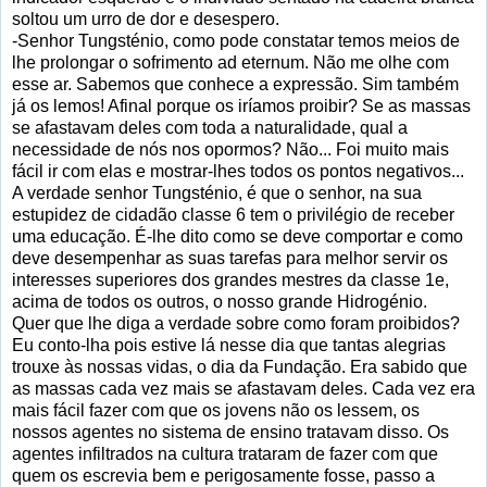
soltou um urro de dor e desespero.
-Senhor Tungsténio, como pode constatar temos meios de
lhe prolongar o sofrimento ad eternum. Não me olhe com
esse ar. Sabemos que conhece a expressão. Sim também
já os lemos! Afinal porque os iríamos proibir? Se as massas
se afastavam deles com toda a naturalidade, qual a
necessidade de nós nos opormos? Não... Foi muito mais
fácil ir com elas e mostrar-lhes todos os pontos negativos...
A verdade senhor Tungsténio, é que o senhor, na sua
estupidez de cidadão classe 6 tem o privilégio de receber
uma educação. É-lhe dito como se deve comportar e como
deve desempenhar as suas tarefas para melhor servir os
interesses superiores dos grandes mestres da classe 1e,
acima de todos os outros, o nosso grande Hidrogénio.
Quer que lhe diga a verdade sobre como foram proibidos?
Eu conto-lha pois estive lá nesse dia que tantas alegrias
trouxe às nossas vidas, o dia da Fundação. Era sabido que
as massas cada vez mais se afastavam deles. Cada vez era
mais fácil fazer com que os jovens não os lessem, os
nossos agentes no sistema de ensino tratavam disso. Os
agentes infiltrados na cultura trataram de fazer com que
quem os escrevia bem e perigosamente fosse, passo a