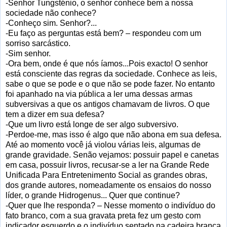
-Senhor Tungsténio, o senhor conhece bem a nossa
sociedade não conhece?
-Conheço sim. Senhor?...
-Eu faço as perguntas está bem? – respondeu com um
sorriso sarcástico.
-Sim senhor.
-Ora bem, onde é que nós íamos...Pois exacto! O senhor
está consciente das regras da sociedade. Conhece as leis,
sabe o que se pode e o que não se pode fazer. No entanto
foi apanhado na via pública a ler uma dessas armas
subversivas a que os antigos chamavam de livros. O que
tem a dizer em sua defesa?
-Que um livro está longe de ser algo subversivo.
-Perdoe-me, mas isso é algo que não abona em sua defesa.
Até ao momento você já violou várias leis, algumas de
grande gravidade. Senão vejamos: possuir papel e canetas
em casa, possuir livros, recusar-se a ler na Grande Rede
Unificada Para Entretenimento Social as grandes obras,
dos grande autores, nomeadamente os ensaios do nosso
líder, o grande Hidrogenus... Quer que continue?
-Quer que lhe responda? – Nesse momento o indivíduo do
fato branco, com a sua gravata preta fez um gesto com
indicador esquerdo e o indivíduo sentado na cadeira branca