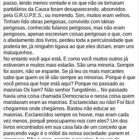
passo, tendo menos vontade e os que não se tornaram
partidários da Causa foram desaparecendo, absorvidos
pela G.R.U.P.E.S., ou morrendo. Sim, muitos eram velhos.
Tinham lido obras perigosas, convivido com ideias
perigosas, conhecido fulanos perigosos, mas não eram
perigosos, apenas escreviam coisas perigosas o que, com
o afastamento dos livros, perdeu toda a periculosidade que
poderia ter, já ninguém ligava ao que eles diziam, eram uns
maluquinhos.
No entanto você aqui está. E como você muitos outros já
estiveram e muitos mais estarão. São uma minoria. Sempre
foi assim, não se espante. Se já leu os mais marcantes
sabe que quem os lê são sempre as minorias. Porque é que
você pensa que hoje está aqui? Porque no passado as
maiorias Os liam? Não senhor Tungsténio... No passado
havia uma coisa chamada Democracia e nessa coisa quem
mandavam eram as maiorias. Esclarecidas ou não! Foi fácil
chegarmos onde chegámos. Bastou não educar as
maiorias. Esclarecidos sempre os houve, mas eram cada
vez menos, porquê preocuparmo-nos com eles? Um dos
livros encontrados em sua casa fala de um conceito que
parecendo vago é o móbil da nossa sociedade: panem et