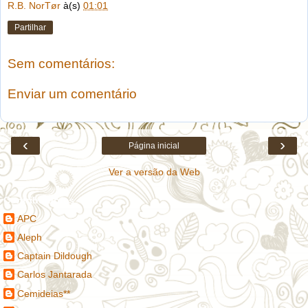
R.B. NorTør
à(s)
01:01
Partilhar
Sem comentários:
Enviar um comentário
‹
›
Página inicial
Ver a versão da Web
Contribuidores
APC
Aleph
Captain Dildough
Carlos Jantarada
Cemideias**