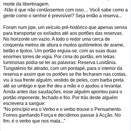
morte da libertinagem.
-Não é que não contássemos com isso… Você sabe como a
gente como o senhor é previsível? Seja então a reserva...
Foram num jipe, um veículo pré-histórico que apenas servia
para transportar os exilados até aos portões das reservas.
No horizonte um vazio. A todo o redor uma cerca de
cinquenta metros de altura e muitos quilómetros de arame,
betão e tijolos. Um portão erguia-se, com as suas duas
enormes torres de vigia. Por cima do portão, em letras
luminosas podia-se ler as palavras: Reserva Lusitânia.
Tungsténio foi atirado, com um pontapé, para o interior da
reserva e assim que os portões se lhe fecharam nas costas,
viu à sua frente alguém, vestido de peles, com barba preta
até ao umbigo e que lhe deu a mão e o ajudou a levantar.
Ainda antes das saudações, esse alguém apontou para o
portão imponente, fechado e frio. Por trás deste alguém
escrevera a sangue:
“No princípio era o Verbo e o verbo trouxe o Pensamento.
Fomos ganhando Força e decidimos passar à Acção. No
fim, é o verbo que nos mata...”