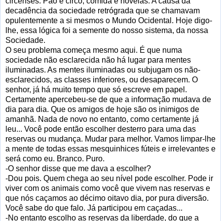
circenses. Pão e circo, comida e novelas. A causa da
decadência da sociedade retrógrada que se chamavam
opulentemente a si mesmos o Mundo Ocidental. Hoje digo-
lhe, essa lógica foi a semente do nosso sistema, da nossa
Sociedade.
O seu problema começa mesmo aqui. É que numa
sociedade não esclarecida não há lugar para mentes
iluminadas. As mentes iluminadas ou subjugam os não-
esclarecidos, as classes inferiores, ou desaparecem. O
senhor, já há muito tempo que só escreve em papel.
Certamente apercebeu-se de que a informação mudava de
dia para dia. Que os amigos de hoje são os inimigos de
amanhã. Nada de novo no entanto, como certamente já
leu... Você pode então escolher desterro para uma das
reservas ou mudança. Mudar para melhor. Vamos limpar-lhe
a mente de todas essas mesquinhices fúteis e irrelevantes e
será como eu. Branco. Puro.
-O senhor disse que me dava a escolher?
-Dou pois. Quem chega ao seu nível pode escolher. Pode ir
viver com os animais como você que vivem nas reservas e
que nós caçamos ao décimo oitavo dia, por pura diversão.
Você sabe do que falo. Já participou em caçadas...
-No entanto escolho as reservas da liberdade, do que a