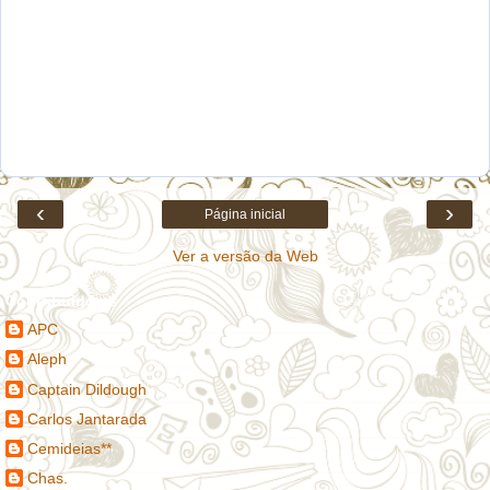
‹
›
Página inicial
Ver a versão da Web
Contribuidores
APC
Aleph
Captain Dildough
Carlos Jantarada
Cemideias**
Chas.