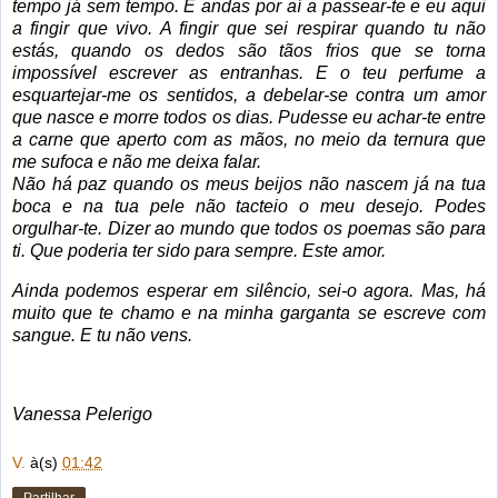
tempo já sem tempo. E andas por aí a passear-te e eu aqui
a fingir que vivo. A fingir que sei respirar quando tu não
estás, quando os dedos são tãos frios que se torna
impossível escrever as entranhas. E o teu perfume a
esquartejar-me os sentidos, a debelar-se contra um amor
que nasce e morre todos os dias. Pudesse eu achar-te entre
a carne que aperto com as mãos, no meio da ternura que
me sufoca e não me deixa falar.
Não há paz quando os meus beijos não nascem já na tua
boca e na tua pele não tacteio o meu desejo. Podes
orgulhar-te. Dizer ao mundo que todos os poemas são para
ti. Que poderia ter sido para sempre. Este amor.
Ainda podemos esperar em silêncio, sei-o agora. Mas, há
muito que te chamo e na minha garganta se escreve com
sangue. E tu não vens.
Vanessa Pelerigo
V.
à(s)
01:42
Partilhar